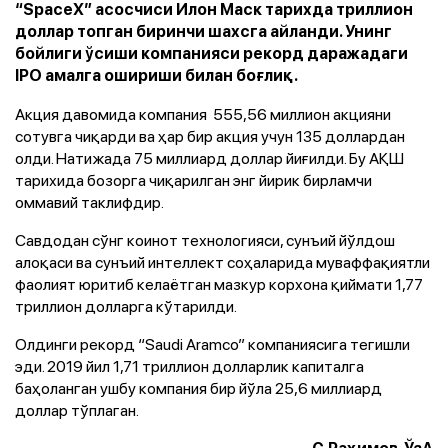
“SpaceX” асосчиси Илон Маск тарихда триллион
доллар топган биринчи шахсга айланди. Унинг
бойлиги ўсиши компанияси рекорд даражадаги
IPO амалга ошириши билан боғлиқ.
Акция давомида компания 555,56 миллион акцияни
сотувга чиқарди ва ҳар бир акция учун 135 доллардан
олди. Натижада 75 миллиард доллар йиғилди. Бу АҚШ
тарихида бозорга чиқарилган энг йирик бирламчи
оммавий таклифдир.
Савдодан сўнг коинот технологияси,
сунъий
йўлдош
алоқаси ва сунъий интеллект соҳаларида муваффақиятли
фаолият юритиб келаётган мазкур корхона қиймати 1,77
триллион долларга кўтарилди.
Олдинги рекорд “Saudi Aramco” компаниясига тегишли
эди. 2019 йил 1,71 триллион долларлик капиталга
баҳоланган ушбу компания бир йўла 25,6 миллиард
доллар тўплаган.