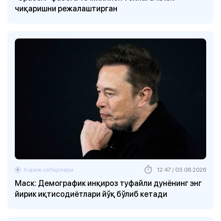
чиқаришни режалаштирган
Хориж хабарлари
12:47 / 03.08.2026
Маск: Демографик инқироз туфайли дунёнинг энг
йирик иқтисодиётлари йўқ бўлиб кетади