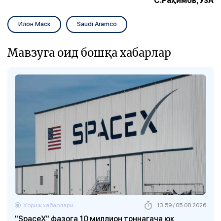
С.Раҳимов, ЎзА
Илон Маск
Saudi Aramco
Мавзуга оид бошқа хабарлар
Хориж хабарлари
13:59 / 05.08.2026
"SpaceX" фазога 10 миллион тоннагача юк