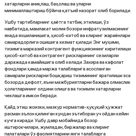
хатарларни аниқлаш, баҳолаш ва уларни
минималлаштириш бўйича қатъий назорат олиб борилади.
Ушбу тартибларнинг ҳаётга татбиқ этилиши, ўз
навбатида, мамлакат молия бозори инфратузилмасининг
янада яхшиланишига, ҳисоб-китоб ва клиринг жараёнлари
самарадорлиги ошишига хизмат қилади. Энг муҳими,
тизимга марказий контрагент функциясининг киритилиши
ҳисоб-китоб ва контрагент рискларининг сезиларли
даражада камайишига олиб келади. Захира ва кафолат
фондлари ҳамда маржа талабларига асосланган
самарали рискларни бошқариш тизимининг яратилиши эса
бозорда дефолт, яъни мажбуриятларни бажара олмаслик
ҳолатларининг олдини олишга ва тизимли хатарларни
чеклашга имкон беради.
Қайд этиш жоизки, мазкур норматив-ҳуқуқий ҳужжат
расман эълон қилинган кундан эътиборан уч ойдан кейин
кучга киради. Ушбу давр мобайнида бозор
иштирокчилари, жумладан, биржалар ва клиринг
палаталари ўз фаолиятларини янги талабларга