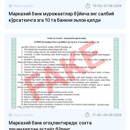
Иқтисодиёт
15:59 / 07.08.2026
Марказий банк мурожаатлар бўйича энг салбий
кўрсаткичга эга 10 та банкни эълон қилди
Иқтисодиёт
17:43 / 06.08.2026
Марказий банк огоҳлантиради: сохта
лицензиядан эҳтиёт бўлинг