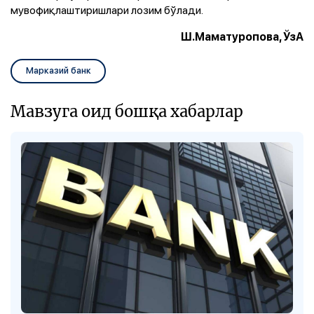
мувофиқлаштиришлари лозим бўлади.
Ш.Маматуропова, ЎзА
Марказий банк
Мавзуга оид бошқа хабарлар