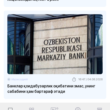
Иқтисодиёт
16:47 / 04.08.2026
Банклар қоидабузарлик оқибатини эмас, унинг
сабабини ҳам бартараф этади