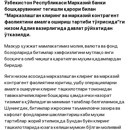
Ўзбекистон Республикаси Марказий банки
бошқарувининг тегишли қарори билан
“Марказлашган клиринг ва марказий контрагент
фаолиятини амалга ошириш тартиби тўғрисида”ги
низом Адлия вазирлигида давлат рўйхатидан
ўтказилди.
Мазкур ҳужжат мамлакатимиз молия, валюта ва фонд
бозорларида битимлар хавфсизлигини мутлақо янги
босқичга олиб чиқишга қаратилган муҳим қадамлардан
биридир.
Янги низом асосида марказлашган клиринг ва марказий
контрагент фаолиятини юритиш, ушбу операцияларни
амалга оширувчи клиринг ташкилотлари томонидан
таваккалчиликларни бошқариш ҳамда ички назорат
тизимига қўйиладиган минимал талаблар белгиланмоқда.
Шунингдек, битимлар ижросини таъминловчи захира ва
кафолат фондларини шакллантириш каби муҳим
тартиблар жорий этилмоқда. Бундан буён клиринг
ташкилотларида юзага келиши мумкин бўлган молиявий