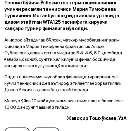
Теннис бўйича Ўзбекистон терма жамоасининг
учинчи рақамли теннисчиси Мария Тимофеева
Туркиянинг Истанбул шаҳрида аёллар ўртасида
давом этаётган WTA125 таснифига кирувчи
халқаро турнир финалига йўл олди.
Аниқроқ айтадиган бўлсак, мазкур мусобақанинг ярим
финалида Мария Тимофеева франциялик Алисе
Тубеллога қарши кортга чиқди ва 6:4, 4:6, 6:0 ҳисобида
ғалаба қозониб, сўнгги ҳал қилувчи финал босқичида
иштирок этиш ҳуқуқини қўлга киритди.
Энди теннисчимиз мусобақа финалида турнирнинг энг
кучли теннисчиси дея эътироф этилаётган хорватиялик
Донна Векичга қарши баҳс олиб боради.
Мазкур ўйин 10 май куни мамлакатимиз вақти билан соат
16:00 дан сўнг ташкил этилади.
Жавоҳир Тошхўжаев, ЎзА