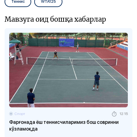
Теннис
WTA125
Мавзуга оид бошқа хабарлар
Спорт
12:15
Фарғонада ёш теннисчиларимиз бош совринни
кўзламоқда