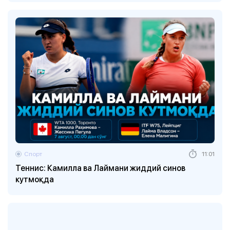
Спорт
11:01
Теннис: Камилла ва Лаймани жиддий синов
кутмоқда