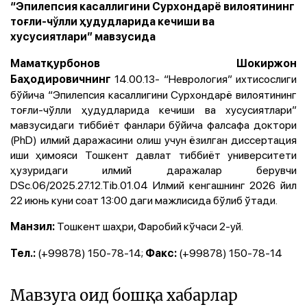
“Эпилепсия касаллигини Сурхондарё вилоятининг
тоғли-чўлли ҳудудларида кечиши ва
хусусиятлари” мавзусида
Маматқурбонов Шокиржон
14.00.13- “Неврология” ихтисослиги
Баҳодировичнинг
бўйича “Эпилепсия касаллигини Сурхондарё вилоятининг
тоғли-чўлли ҳудудларида кечиши ва хусусиятлари”
мавзусидаги тиббиёт фанлари бўйича фалсафа доктори
(PhD) илмий даражасини олиш учун ёзилган диссертация
иши ҳимояси Тошкент давлат тиббиёт университети
ҳузуридаги илмий даражалар берувчи
DSc.06/2025.27.12.Tib.01.04 Илмий кенгашнинг 2026 йил
22 июнь куни соат 13:00 даги мажлисида бўлиб ўтади.
Тошкент шаҳри, Фаробий кўчаси 2-уй.
Манзил:
(+99878) 150-78-14;
(+99878) 150-78-14
Тел.:
Факс:
Мавзуга оид бошқа хабарлар