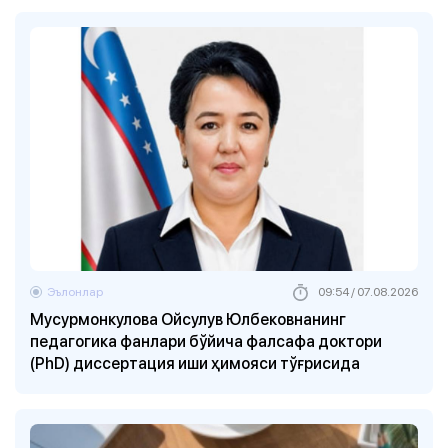
Эълонлар
09:54 / 07.08.2026
Мусурмонкулова Ойсулув Юлбековнанинг
педагогика фанлари бўйича фалсафа доктори
(PhD) диссертация иши ҳимояси тўғрисида