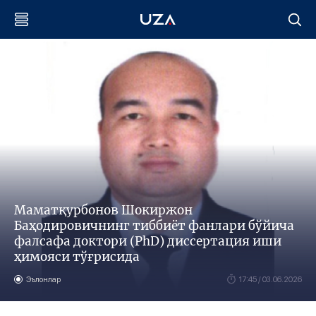
Маматқурбонов Шокиржон
Баҳодировичнинг тиббиёт фанлари бўйича
фалсафа доктори (PhD) диссертация иши
ҳимояси тўғрисида
Эълонлар
17:45 / 03.06.2026