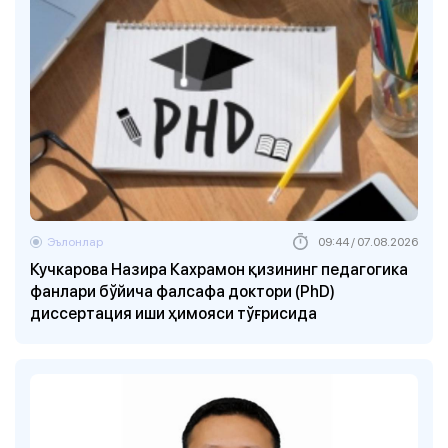
Эълонлар
09:44 / 07.08.2026
Кучкарова Назира Кахрамон қизининг педагогика
фанлари бўйича фалсафа доктори (PhD)
диссертация иши ҳимояси тўғрисида