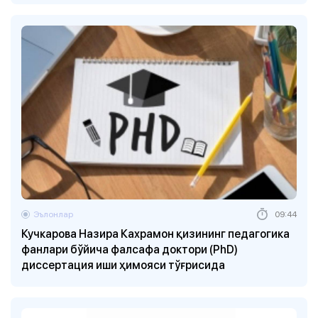
Эълонлар
09:44
Кучкарова Назира Кахрамон қизининг педагогика
фанлари бўйича фалсафа доктори (PhD)
диссертация иши ҳимояси тўғрисида