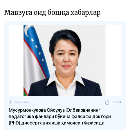
Мавзуга оид бошқа хабарлар
Эълонлар
09:54
Мусурмонкулова Ойсулув Юлбековнанинг
педагогика фанлари бўйича фалсафа доктори
(PhD) диссертация иши ҳимояси тўғрисида