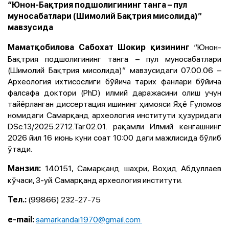
“Юнон-Бақтрия подшолигининг танга – пул
муносабатлари (Шимолий Бақтрия мисолида)”
мавзусида
“Юнон-
Маматқобилова Сабохат Шокир қизининг
Бақтрия подшолигининг танга – пул муносабатлари
(Шимолий Бақтрия мисолида)” мавзусидаги 07.00.06 –
Археология ихтисослиги бўйича тарих фанлари бўйича
фалсафа доктори (PhD) илмий даражасини олиш учун
тайёрланган диссертация ишининг ҳимояси Яҳё Ғуломов
номидаги Самарқанд археология институти ҳузуридаги
DSc.13/2025.27.12.Tar.02.01. рақамли Илмий кенгашнинг
2026 йил 16 июнь куни соат 10:00 даги мажлисида бўлиб
ўтади.
140151, Самарқанд шаҳри, Воҳид Абдуллаев
Манзил:
кўчаси, 3-уй. Самарқанд археология институти.
(99866) 232-27-75
Тел.:
samarkandai1970@gmail.com
e-mail: