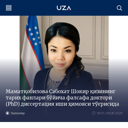
Маматқобилова Сабохат Шокир қизининг
тарих фанлари бўйича фалсафа доктори
(PhD) диссертация иши ҳимояси тўғрисида
Эълонлар
19:07 / 04.06.2026