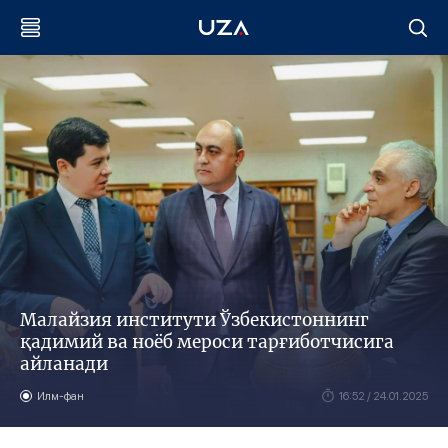
Малайзия институти Ўзбекистоннинг
қадимий ва ноёб мероси тарғиботчисига
айланади
Илм-фан
16:52 / 24.01.2025