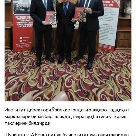
Институт директори Ўзбекистондаги халқаро тадқиқот
марказлари билан биргаликда давра суҳбатини ўтказиш
таклифини билдирди.
Шунингдек, А.Бергҳоут ушбу институт имкониятларидан