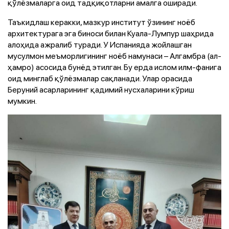
қўлёзмаларга оид тадқиқотларни амалга оширади.
Таъкидлаш керакки, мазкур институт ўзининг ноёб
архитектурага эга биноси билан Куала-Лумпур шаҳрида
алоҳида ажралиб туради. У Испанияда жойлашган
мусулмон меъморлигининг ноёб намунаси – Алгамбра (ал-
ҳамро) асосида бунёд этилган. Бу ерда ислом илм-фанига
оид минглаб қўлёзмалар сақланади. Улар орасида
Беруний асарларининг қадимий нусхаларини кўриш
мумкин.