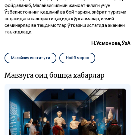
фойдаланиб, Малайзия илмий жамоатчилиги учун
Ўзбекистоннинг қадимий ва бой тарихи, зиёрат туризми
соҳасидаги салоҳияти ҳақида кўргазмалар, илмий
семинарлар ва тақдимотлар ўтказиш истагида эканини
таъкидлади.
Н.Усмонова, ЎзА
Малайзия институти
Ноёб мерос
Мавзуга оид бошқа хабарлар