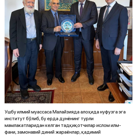
Ушбу илмий муассаса Малайзияда алоҳида нуфузга эга
институт бўлиб, бу ерда дунёнинг турли
мамлакатларидан келган тадқиқотчилар ислом илм-
фани, замонавий диний жараёнлар, қадимий