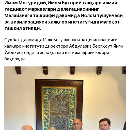
Имом Мотуридий, Имом Бухорий халқаро илмий-
тадқиқот марказлари делегациясининг
Малайзияга ташрифи давомида Ислом тушунчаси
ва цивилизацияси халқаро институтида мулоқот
ташкил этилди.
Суҳбат давомида Ислом тушунчаси ва цивилизацияси
халқаро институти директори Абдулазиз Бергҳоут Янги
Ўзбекистондаги ислоҳотлар натижаларини юқори
баҳолади.