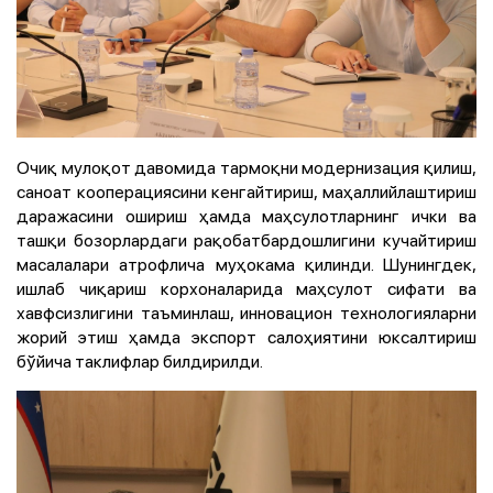
Очиқ мулоқот давомида тармоқни модернизация қилиш,
саноат кооперациясини кенгайтириш, маҳаллийлаштириш
даражасини ошириш ҳамда маҳсулотларнинг ички ва
ташқи бозорлардаги рақобатбардошлигини кучайтириш
масалалари атрофлича муҳокама қилинди. Шунингдек,
ишлаб чиқариш корхоналарида маҳсулот сифати ва
хавфсизлигини таъминлаш, инновацион технологияларни
жорий этиш ҳамда экспорт салоҳиятини юксалтириш
бўйича таклифлар билдирилди.