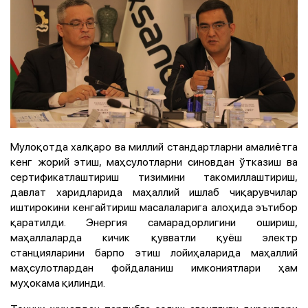
Мулоқотда халқаро ва миллий стандартларни амалиётга
кенг жорий этиш, маҳсулотларни синовдан ўтказиш ва
сертификатлаштириш тизимини такомиллаштириш,
давлат харидларида маҳаллий ишлаб чиқарувчилар
иштирокини кенгайтириш масалаларига алоҳида эътибор
қаратилди. Энергия самарадорлигини ошириш,
маҳаллаларда кичик қувватли қуёш электр
станцияларини барпо этиш лойиҳаларида маҳаллий
маҳсулотлардан фойдаланиш имкониятлари ҳам
муҳокама қилинди.