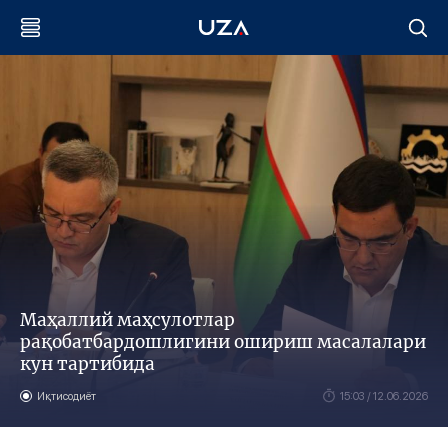
Маҳаллий маҳсулотлар
рақобатбардошлигини ошириш масалалари
кун тартибида
Иқтисодиёт
15:03 / 12.06.2026