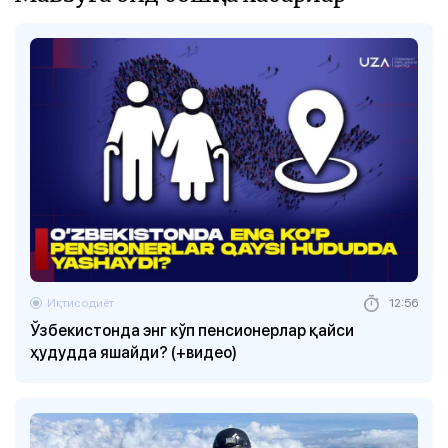
Иқтисодиёт
12:56
Ўзбекистонда энг кўп пенсионерлар қайси
ҳудудда яшайди? (+видео)