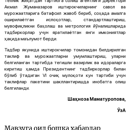
Техник жиҳатдан тартибга солиш агентлиги директори
Акмал Жуманазаров иштирокчиларнинг савол ва
мурожаатларига батафсил жавоб бериб, соҳада амалга
оширилаётган ислоҳотлар, стандартлаштириш,
мувофиқликни баҳолаш ва метрология йўналишларида
тадбиркорлар учун яратилаётган янги имкониятлар
ҳақида маълумот берди.
Тадбир якунида иштирокчилар томонидан билдирилган
таклиф ва мурожаатларни умумлаштириш, уларни
белгиланган тартибда тегишли вазирлик ва идораларга
киритиш ҳамда Президентнинг тадбиркорлар билан
бўлиб ўтадиган VI очиқ мулоқоти кун тартиби учун
таклифлар пакетини шакллантиришда инобатга олиш
белгиланди.
Шаҳноза Маматуропова,
ЎзА
Мавзуга оид бошқа хабарлар