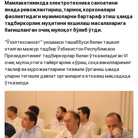
Мамлакатимизда электротехника саноатини
янада ривожлантириш, тармоқ корхоналари
фаолиятидаги муаммоларни бартараф этиш ҳамда
тадбиркорлик муҳитини яхшилаш масалаларига
бағишланган очиқ мулоқот бўлиб ўтди.
“Ўзэлтехсаноат” уюшмаси ташаббуси билан ташкил
этилган мазкур тадбир Ўзбекистон Республикаси
Президентининг тадбиркорлар билан ўтказиладиган VI
очиқ мулоқотига тайёргарлик кўриш, соҳа вакилларининг
таклиф ва мурожаатларини тизимли ўрганиш ҳамда
уларни тегишли давлат органларига етказиш мақсадида
ўтказилди.