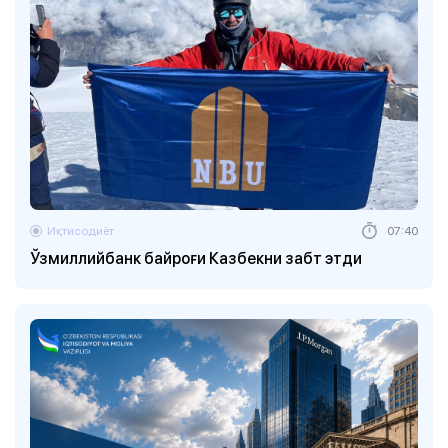
Иқтисодиёт
07:40
Ўзмиллийбанк байроғи Казбекни забт этди