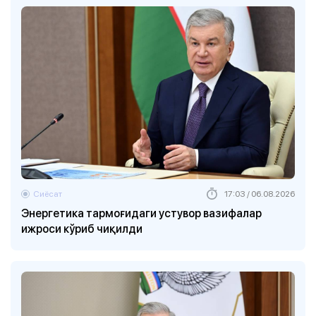
Сиёсат
17:03 / 06.08.2026
Энергетика тармоғидаги устувор вазифалар
ижроси кўриб чиқилди