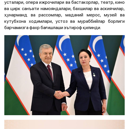
усталари, опера ижрочилари ва бастакорлар, театр, кино
ва цирк санъати намояндалари, бахшилар ва аскиячилар,
ҳунарманд ва рассомлар, маданий мерос, музей ва
кутубхона ходимлари, устоз ва мураббийлар борлиги
барчамизга фахр бағишлаши эътироф қилинди.