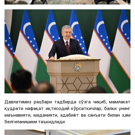
Давлатимиз раҳбари тадбирда сўзга чиқиб, мамлакат
қудрати нафақат иқтисодий кўрсаткичлар, балки унинг
маънавияти, маданияти, адабиёт ва санъати билан ҳам
белгиланишини таъкидлади.