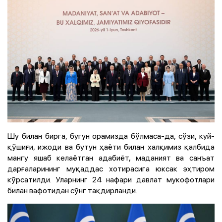
Шу билан бирга, бугун орамизда бўлмаса-да, сўзи, куй-
қўшиғи, ижоди ва бутун ҳаёти билан халқимиз қалбида
мангу яшаб келаётган адабиёт, маданият ва санъат
дарғаларининг муқаддас хотирасига юксак эҳтиром
кўрсатилди. Уларнинг 24 нафари давлат мукофотлари
билан вафотидан сўнг тақдирланди.