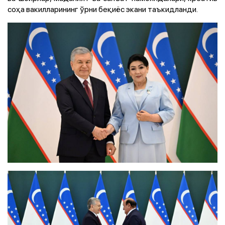
соҳа вакилларининг ўрни беқиёс экани таъкидланди.