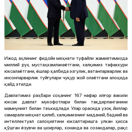
Ижод аҳлининг фидойи меҳнати туфайли жамиятимизда
миллий руҳ мустаҳкамланаётгани, халқимиз тафаккури
юксалаётгани, ёшлар қалбида эзгулик, ватанпарварлик ва
инсонпарварлик туйғулари чуқур жой олаётгани алоҳида
қайд этилди.
Давлатимиз раҳбари соҳанинг 167 нафар илғор вакили
юксак давлат мукофотлари билан тақдирланганини
мамнуният билан таъкидлади. Улар орасида узоқ йиллар
самарали меҳнат қилиб, халқимизнинг маданий, бадиий ва
интеллектуал салоҳиятини юксалтиришга улкан ҳисса
қўшган ёзувчи ва шоирлар, хонанда ва созандалар, рақс