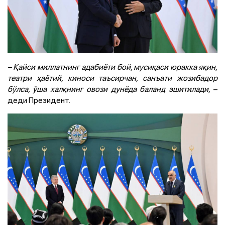
– Қайси миллатнинг адабиёти бой, мусиқаси юракка яқин,
театри ҳаётий, киноси таъсирчан, санъати жозибадор
бўлса, ўша халқнинг овози дунёда баланд эшитилади,
–
деди Президент.