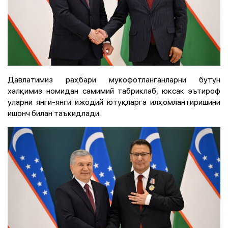
Давлатимиз раҳбари мукофотланганларни бутун
халқимиз номидан самимий табриклаб, юксак эътироф
уларни янги-янги ижодий ютуқларга илҳомлантиришини
ишонч билан таъкидлади.