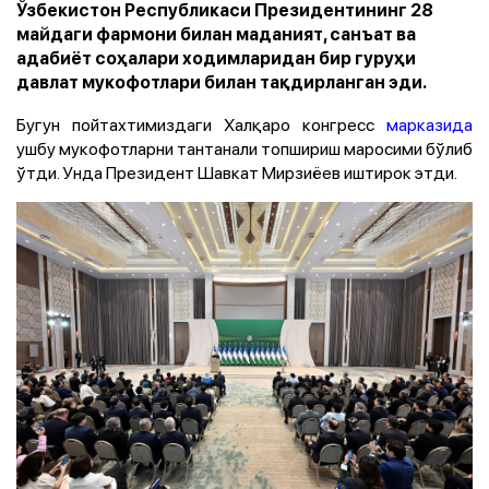
Ўзбекистон Республикаси Президентининг 28
майдаги фармони билан маданият, санъат ва
адабиёт соҳалари ходимларидан бир гуруҳи
давлат мукофотлари билан тақдирланган эди.
Бугун пойтахтимиздаги Халқаро конгресс
марказида
ушбу мукофотларни тантанали топшириш маросими бўлиб
ўтди. Унда Президент Шавкат Мирзиёев иштирок этди.