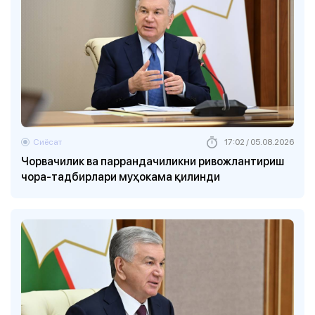
Сиёсат
17:02 / 05.08.2026
Чорвачилик ва паррандачиликни ривожлантириш
чора-тадбирлари муҳокама қилинди