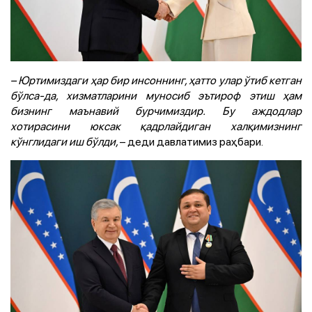
– Юртимиздаги ҳар бир инсоннинг, ҳатто улар ўтиб кетган
бўлса-да, хизматларини муносиб эътироф этиш ҳам
бизнинг маънавий бурчимиздир. Бу аждодлар
хотирасини юксак қадрлайдиган халқимизнинг
кўнглидаги иш бўлди,
– деди давлатимиз раҳбари.