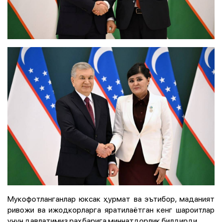
Мукофотланганлар юксак ҳурмат ва эътибор, маданият
ривожи ва ижодкорларга яратилаётган кенг шароитлар
учун давлатимиз раҳбарига миннатдорлик билдирди.