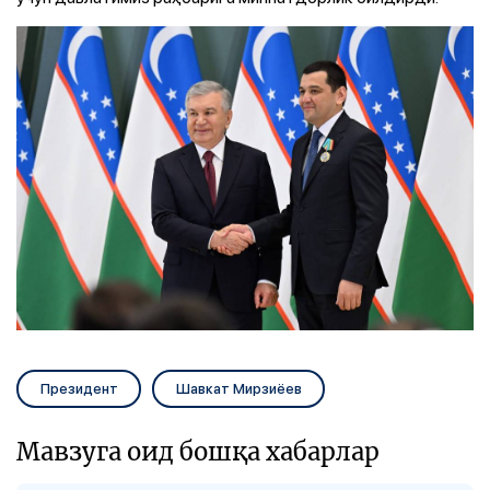
Президент
Шавкат Мирзиёев
Мавзуга оид бошқа хабарлар