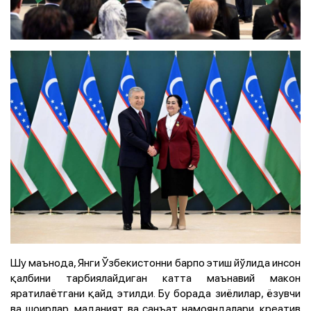
Шу маънода, Янги Ўзбекистонни барпо этиш йўлида инсон
қалбини тарбиялайдиган катта маънавий макон
яратилаётгани қайд этилди. Бу борада зиёлилар, ёзувчи
ва шоирлар, маданият ва санъат намояндалари, креатив