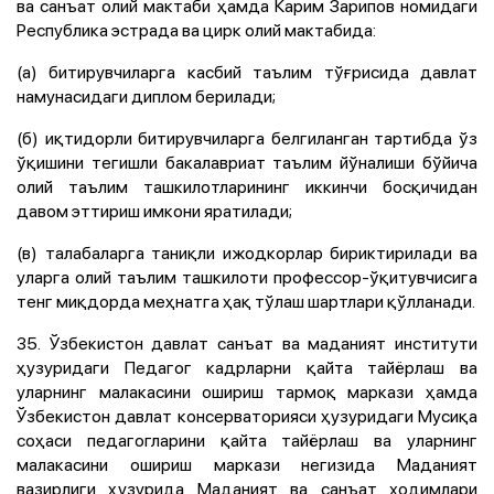
ва санъат олий мактаби ҳамда Карим Зарипов номидаги
Республика эстрада ва цирк олий мактабида:
(а) битирувчиларга касбий таълим тўғрисида давлат
намунасидаги диплом берилади;
(б) иқтидорли битирувчиларга белгиланган тартибда ўз
ўқишини тегишли бакалавриат таълим йўналиши бўйича
олий таълим ташкилотларининг иккинчи босқичидан
давом эттириш имкони яратилади;
(в) талабаларга таниқли ижодкорлар бириктирилади ва
уларга олий таълим ташкилоти профессор-ўқитувчисига
тенг миқдорда меҳнатга ҳақ тўлаш шартлари қўлланади.
35. Ўзбекистон давлат санъат ва маданият институти
ҳузуридаги Педагог кадрларни қайта тайёрлаш ва
уларнинг малакасини ошириш тармоқ маркази ҳамда
Ўзбекистон давлат консерваторияси ҳузуридаги Мусиқа
соҳаси педагогларини қайта тайёрлаш ва уларнинг
малакасини ошириш маркази негизида Маданият
вазирлиги ҳузурида Маданият ва санъат ходимлари