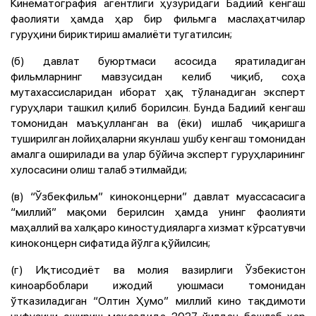
Кинематография агентлиги ҳузуридаги Бадиий кенгаш
фаолияти ҳамда ҳар бир фильмга маслаҳатчилар
гуруҳини бириктириш амалиёти тугатилсин;
(б) давлат буюртмаси асосида яратиладиган
фильмларнинг мавзусидан келиб чиқиб, соҳа
мутахассисларидан иборат ҳақ тўланадиган эксперт
гуруҳлари ташкил қилиб борилсин. Бунда Бадиий кенгаш
томонидан маъқулланган ва (ёки) ишлаб чиқаришга
туширилган лойиҳаларни якунлаш ушбу кенгаш томонидан
амалга оширилади ва улар бўйича эксперт гуруҳларининг
хулосасини олиш талаб этилмайди;
(в) “Ўзбекфильм” киноконцерни” давлат муассасасига
“миллий” мақоми берилсин ҳамда унинг фаолияти
маҳаллий ва халқаро киностудияларга хизмат кўрсатувчи
киноконцерн сифатида йўлга қўйилсин;
(г) Иқтисодиёт ва молия вазирлиги Ўзбекистон
киноарбоблари ижодий уюшмаси томонидан
ўтказиладиган “Олтин Ҳумо” миллий кино тақдимоти
нуфузини ошириш мақсадида 2027 йилдан бошлаб ҳар