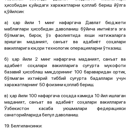
ҳисобидан қуйидаги харажатларни қоплаб бериш йўлга
қўйилсин:
а) ҳар йили 1 минг нафаргача Давлат бюджети
маблағлари ҳисобидан даволаниш бўйича имтиёзга эга
бўлмаган, бироқ ўз фаолиятида яхши натижаларга
эришган маданият, санъат ва адабиёт соҳалари
вакилларига юқори технологик операцияларни ўтказиш;
б) ҳар йили 2 минг нафаргача маданият, санъат ва
адабиёт соҳалари вакилларига суғурта мукофоти
базавий ҳисоблаш миқдорининг 100 бараваридан ортиқ
бўлмаган ихтиёрий тиббий суғурта бадаллари учун
харажатларнинг 50 фоизини қоплаб бериш;
в) ҳар йили 100 нафаргача соҳада камида 10 йил ишлаган
маданият, санъат ва адабиёт соҳалари вакилларига
Ўзбекистон касаба уюшмалари федерацияси
санаторийларида бепул даволаниш.
19. Белгилансинки: