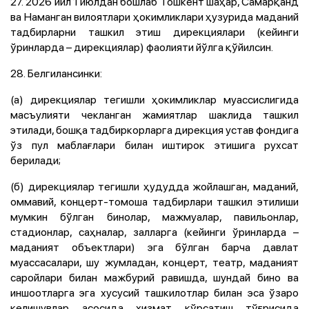
27. 2026 йил 1 июлдан бошлаб Тошкент шаҳар, Самарқанд
ва Наманган вилоятлари ҳокимликлари ҳузурида маданий
тадбирларни ташкил этиш дирекциялари (кейинги
ўринларда – дирекциялар) фаолияти йўлга қўйилсин.
28. Белгилансинки:
(а) дирекциялар тегишли ҳокимликлар муассислигида
масъулияти чекланган жамиятлар шаклида ташкил
этилади, бошқа тадбиркорларга дирекция устав фондига
ўз пул маблағлари билан иштирок этишига рухсат
берилади;
(б) дирекциялар тегишли ҳудудда жойлашган, маданий,
оммавий, концерт-томоша тадбирлари ташкил этилиши
мумкин бўлган бинолар, мажмуалар, павильонлар,
стадионлар, саҳналар, залларга (кейинги ўринларда –
маданият объектлари) эга бўлган барча давлат
муассасалари, шу жумладан, концерт, театр, маданият
саройлари билан мажбурий равишда, шундай бино ва
иншоотларга эга хусусий ташкилотлар билан эса ўзаро
келишувлар асосида хизмат кўрсатиш тўғрисида