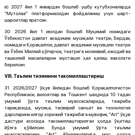
в) 2027 йил 1 январдан бошлаб ушбу кутубхоналарда
“Мутолаа” платформасидан фойдаланиш учун шарт-
шароитлар яратсин.
30. 2026 йил 1 июлдан бошлаб Муқимий номидаги
Ўзбекистон давлат академик мусиқали театри, Бердақ
номидаги Қорақалпоқ давлат академик мусиқали театри
ва Ўзбек Миллий қўғирчоқ театрига молиявий, ижодий ва
ташкилий масалаларни мустақил ҳал қилиш ваколати
берилсин.
VIII. Таълим тизимини такомиллаштириш
31. 2026/2027 ўқув йилидан бошлаб Қорақалпоғистон
Республикаси, вилоятлар ва Тошкент шаҳрида 10 тадан
умумий ўрта таълим муассасаларида, тажриба
тариқасида, мусиқа, тасвирий санъат ва технология
дарсларини илғор хорижий тажрибага мувофиқ “Art” ўқув
дастури асосида такомиллаштирилган ҳолда ўқитиш
йўлга қўйилсин. Бунда умумий ўрта таълим
муассасаларини “Art” йўналишларига мос ҳолда