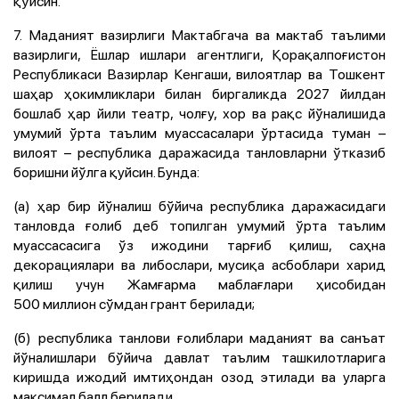
қўйсин.
7. Маданият вазирлиги Мактабгача ва мактаб таълими
вазирлиги, Ёшлар ишлари агентлиги, Қорақалпоғистон
Республикаси Вазирлар Кенгаши, вилоятлар ва Тошкент
шаҳар ҳокимликлари билан биргаликда 2027 йилдан
бошлаб ҳар йили театр, чолғу, хор ва рақс йўналишида
умумий ўрта таълим муассасалари ўртасида туман –
вилоят – республика даражасида танловларни ўтказиб
боришни йўлга қуйсин. Бунда:
(а) ҳар бир йўналиш бўйича республика даражасидаги
танловда ғолиб деб топилган умумий ўрта таълим
муассасасига ўз ижодини тарғиб қилиш, саҳна
декорациялари ва либослари, мусиқа асбоблари харид
қилиш учун Жамғарма маблағлари ҳисобидан
500 миллион сўмдан грант берилади;
(б) республика танлови ғолиблари маданият ва санъат
йўналишлари бўйича давлат таълим ташкилотларига
киришда ижодий имтиҳондан озод этилади ва уларга
максимал балл берилади.