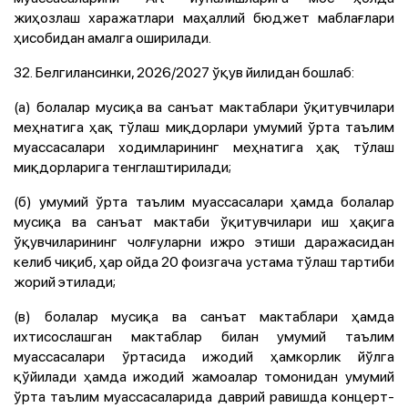
жиҳозлаш харажатлари маҳаллий бюджет маблағлари
ҳисобидан амалга оширилади.
32. Белгилансинки, 2026/2027 ўқув йилидан бошлаб:
(а) болалар мусиқа ва санъат мактаблари ўқитувчилари
меҳнатига ҳақ тўлаш миқдорлари умумий ўрта таълим
муассасалари ходимларининг меҳнатига ҳақ тўлаш
миқдорларига тенглаштирилади;
(б) умумий ўрта таълим муассасалари ҳамда болалар
мусиқа ва санъат мактаби ўқитувчилари иш ҳақига
ўқувчиларининг чолғуларни ижро этиши даражасидан
келиб чиқиб, ҳар ойда 20 фоизгача устама тўлаш тартиби
жорий этилади;
(в) болалар мусиқа ва санъат мактаблари ҳамда
ихтисослашган мактаблар билан умумий таълим
муассасалари ўртасида ижодий ҳамкорлик йўлга
қўйилади ҳамда ижодий жамоалар томонидан умумий
ўрта таълим муассасаларида даврий равишда концерт-