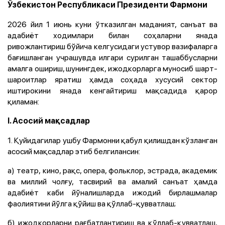
Ўзбекистон Республикаси Президенти Фармони
2026 йил 1 июнь куни ўтказилган маданият, санъат ва
адабиёт ходимлари билан соҳаларни янада
ривожлантириш бўйича келгусидаги устувор вазифаларга
бағишланган учрашувда илгари сурилган ташаббусларни
амалга ошириш, шунингдек, ижодкорларга муносиб шарт-
шароитлар яратиш ҳамда соҳада хусусий сектор
иштирокини янада кенгайтириш мақсадида қарор
қиламан:
I. Асосий мақсадлар
1. Қуйидагилар ушбу Фармонни қабул қилишдан кўзланган
асосий мақсадлар этиб белгилансин:
a) театр, кино, рақс, опера, фольклор, эстрада, академик
ва миллий чолғу, тасвирий ва амалий санъат ҳамда
адабиёт каби йўналишларда ижодий бирлашмалар
фаолиятини йўлга қўйиш ва қўллаб-қувватлаш;
б) ижодкорларни рағбатлантириш ва қўллаб-қувватлаш,