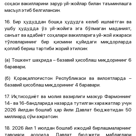
соҳаси вакилларини зарур уй-жойлар билан таъминлашга
масъул этиб белгилансин.
16. Бир ҳудуддан бошқа ҳудудга келиб ишлаётган ва
ушбу ҳудудда ўз уй-жойига эга бўлмаган маданият,
санъат ва адабиёт соҳалари вакилларига уй-жой ижараси
тўловларининг бир қисмини қуйидаги миқдорларда
қоплаб бериш тартиби жорий этилсин:
(а) Тошкент шаҳрида – базавий ҳисоблаш миқдорининг 6
баравари;
(б) Қорақалпоғистон Республикаси ва вилоятларда –
базавий ҳисоблаш миқдорининг 4 баравари.
17. Иқтисодиёт ва молия вазирлиги мазкур Фармоннинг
14- ва 16-бандларида назарда тутилган харажатлар учун
2026 йилдан бошлаб ҳар йили Давлат бюджетидан 50
миллиард сўм ажратсин.
18. 2026 йил 1 июлдан бошлаб ижодий бирлашмаларнинг
тавсияси асосида Давлат бюджети маблағлари