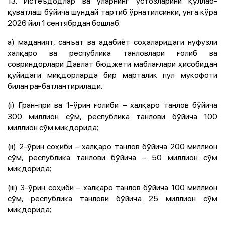
13. Истеъдодлар ва уларнинг устозларини қўллаб-
қуватлаш бўйича шундай тартиб ўрнатилсинки, унга кўра
2026 йил 1 сентябрдан бошлаб:
а) маданият, санъат ва адабиёт соҳаларидаги нуфузли
халқаро ва республика танловлари ғолиб ва
совриндорлари Давлат бюджети маблағлари ҳисобидан
қуйидаги миқдорларда бир марталик пул мукофоти
билан рағбатлантирилади:
(i) Гран-при ва 1-ўрин ғолиби – халқаро танлов бўйича
300 миллион сўм, республика танлови бўйича 100
миллион сўм миқдорида;
(ii) 2-ўрин соҳиби – халқаро танлов бўйича 200 миллион
сўм, республика танлови бўйича – 50 миллион сўм
миқдорида;
(iii) 3-ўрин соҳиби – халқаро танлов бўйича 100 миллион
сўм, республика танлови бўйича 25 миллион сўм
миқдорида;