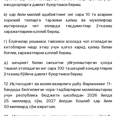
ижодкорларга давлат буюртмаси бериш;
в) ҳар йили миллий адабиётнинг энг сара 10 та асарини
хорижий тилларга таржима қилиш ва муаллифлар
иштирокида чет элларда тақдимотлар ўтказиш
харажатларини қоплаб бериш;
г) Ёзувчилар уюшмаси тавсияси асосида чоп этиладиган
китобларни нашр этиш учун қоғоз харид қилиш билан
боғлиқ харажатларни қоплаб бериш;
д) шеърият билан санъатни уйғунлаштирган ҳолда
ташкил этиладиган энг сара 100 та шеърий концертларни
ўтказиш бўйича давлат буюртмаси бериш.
12. Иқтисодиёт ва молия вазирлиги ушбу Фармоннинг 11-
бандида белгиланган чора-тадбирларни молиялаштириш
учун республика бюджети ҳисобидан 2026 йилда
25 миллиард сўм, 2027 йилдан бошлаб ҳар йили
50 миллиард сўм ажратсин.