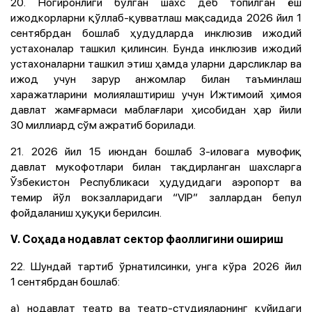
20. Ногиронлиги бўлган шахс деб топилган ёш
ижодкорларни қўллаб-қувватлаш мақсадида 2026 йил 1
сентябрдан бошлаб ҳудудларда инклюзив ижодий
устахоналар ташкил қилинсин. Бунда инклюзив ижодий
устахоналарни ташкил этиш ҳамда уларни дарсликлар ва
ижод учун зарур анжомлар билан таъминлаш
харажатларини молиялаштириш учун Ижтимоий ҳимоя
давлат жамғармаси маблағлари ҳисобидан ҳар йили
30 миллиард сўм ажратиб борилади.
21. 2026 йил 15 июндан бошлаб 3-иловага мувофиқ
давлат мукофотлари билан тақдирланган шахсларга
Ўзбекистон Республикаси ҳудудидаги аэропорт ва
темир йўл вокзалларидаги “VIP” заллардан бепул
фойдаланиш ҳуқуқи берилсин.
V. Соҳада нодавлат сектор фаоллигини ошириш
22. Шундай тартиб ўрнатилсинки, унга кўра 2026 йил
1 сентябрдан бошлаб:
а) нодавлат театр ва театр-студияларнинг қуйидаги