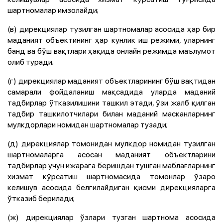
шартномалар имзолайди;
(в) дирекциялар тузилган шартномалар асосида ҳар бир
маданият объектининг ҳар кунлик иш режими, уларнинг
банд ва бўш вақтлари ҳақида онлайн режимда маълумот
олиб туради;
(г) дирекциялар маданият объектларининг бўш вақтидан
самарали фойдаланиш мақсадида уларда маданий
тадбирлар ўтказилишини ташкил этади, ўзи жалб қилган
тадбир ташкилотчилари билан маданий масканларнинг
мулкдорлари номидан шартномалар тузади;
(д) дирекциялар томонидан мулкдор номидан тузилган
шартномаларга асосан маданият объектларини
тадбирлар учун ижарага беришдан тушган маблағларнинг
хизмат кўрсатиш шартномасида томонлар ўзаро
келишув асосида белгилайдиган қисми дирекцияларга
ўтказиб берилади;
(ж) дирекциялар ўзлари тузган шартнома асосида