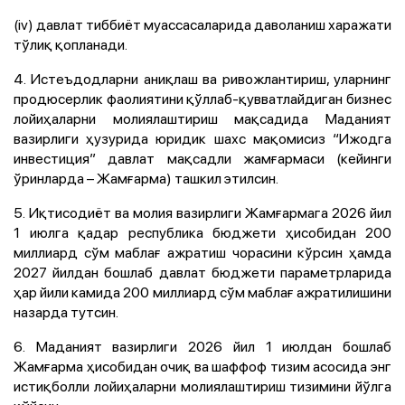
(iv) давлат тиббиёт муассасаларида даволаниш харажати
тўлиқ қопланади.
4. Истеъдодларни аниқлаш ва ривожлантириш, уларнинг
продюсерлик фаолиятини қўллаб-қувватлайдиган бизнес
лойиҳаларни молиялаштириш мақсадида Маданият
вазирлиги ҳузурида юридик шахс мақомисиз “Ижодга
инвестиция” давлат мақсадли жамғармаси (кейинги
ўринларда – Жамғарма) ташкил этилсин.
5. Иқтисодиёт ва молия вазирлиги Жамғармага 2026 йил
1 июлга қадар республика бюджети ҳисобидан 200
миллиард сўм маблағ ажратиш чорасини кўрсин ҳамда
2027 йилдан бошлаб давлат бюджети параметрларида
ҳар йили камида 200 миллиард сўм маблағ ажратилишини
назарда тутсин.
6. Маданият вазирлиги 2026 йил 1 июлдан бошлаб
Жамғарма ҳисобидан очиқ ва шаффоф тизим асосида энг
истиқболли лойиҳаларни молиялаштириш тизимини йўлга