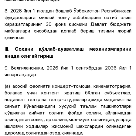
8. 2026 йил 1 июлдан бошлаб Ўзбекистон Республикаси
фуқароларига миллий чолғу асбобларини сотиб олиш
харажатларининг 30 фоиз қисмини Давлат бюджети
маблағлари ҳисобидан қоплаб бериш тизими жорий
қилинсин.
III. Соҳани қўллаб-қувватлаш механизмларини
янада кенгайтириш
9. Белгилансинки, 2026 йил 1 сентябрдан 2036 йил 1
январга қадар:
(а) асосий фаолияти концерт-томоша, кинематография,
болалар учун контент яратиш бўлган субъектлар,
нодавлат театр ва театр-студиялар ҳамда маданият ва
санъат йўналишидаги хусусий таълим ташкилотлари
қўшилган қиймат солиғи, фойда солиғи, айланмадан
олинадиган солиқ, ер солиғи, мол-мулк солиғидан, уларда
ишловчи ходимлар жисмоний шахслардан олинадиган
даромад солиғидан озод қилинади;