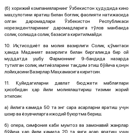
(б) хорижий компанияларнинг Ўзбекистон ҳудудида кино
маҳсулотини яратиш билан боғлиқ фаолияти натижасида
олган даромадлари Ўзбекистон Республикаси
норезидентларининг даромадларига тўлов манбаида
солиқ солишда солиқ базасига киритилмайди.
10. Иқтисодиёт ва молия вазирлиги Солиқ қўмитаси
ҳамда Маданият вазирлиги билан биргаликда бир ой
муддатда ушбу Фармоннинг 9-бандида назарда
тутилган солиқ имтиёзларини тақдим этиш бўйича қонун
лойиҳасини Вазирлар Маҳкамасига киритсин.
11. Қуйидагиларни давлат бюджети маблағлари
ҳисобидан ҳар йили молиялаштириш тизими жорий
этилсин:
а) йилига камида 50 та энг сара асарларни яратиш учун
шоир ва ёзувчиларга ижодий буюртма бериш;
б) опера, симфония каби мумтоз ва замонавий жанрлар
бўйича ҳар йили камида 20 та янги асар яратиш учун