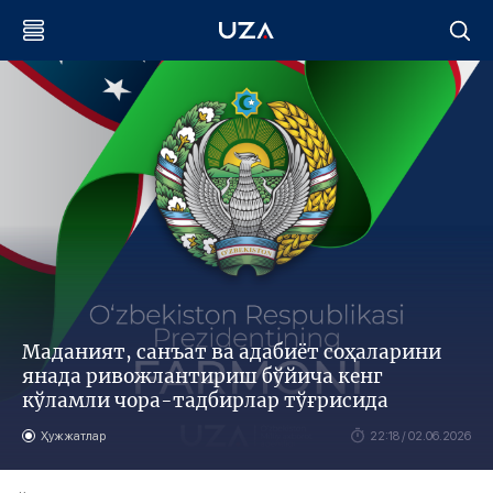
Маданият, санъат ва адабиёт соҳаларини
янада ривожлантириш бўйича кенг
кўламли чора-тадбирлар тўғрисида
Ҳужжатлар
22:18 / 02.06.2026