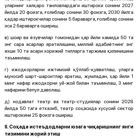
уларнинг халқаро танловлардаги иштироки сонини 2027
йилда 20 фоизга, ғолиблар сонини 30 фоизга, 2030 йилга
қадар иштирокчилар сонини 5 бараварга, ғолиблар сонини
эса 2 бараварга ошириш;
в) шоир ва ёзувчилар томонидан ҳар йили камида 50 та
энг сара асарлар яратилишини, миллий адабиётнинг энг
яхши 10 та асари хорижий тилларга таржима қилинишини
таъминлаш;
г) ижодкорларни ижтимоий қўллаб-қувватлаш, уларга
муносиб шарт-шароитлар яратиш, жумладан, ҳар йили 1
минг нафар ижодкорни уй-жой билан таъминлаш, 3 минг
нафарини бепул даволаш;
д) нодавлат театр ва театр-студиялар сонини 2028
йилда 50 тага етказиб, театр соҳасида хусусий сектор
иштирокини 25 фоизга ошириш.
II. Соҳада истеъдодларни юзага чиқаришнинг янги
тизимини жорий этиш