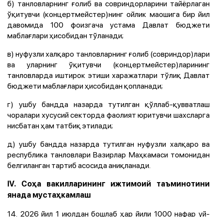
б) танловларнинг ғолиб ва совриндорларини тайёрлаган
ўқитувчи (концертмейстер)нинг ойлик маошига бир йил
давомида 100 фоизгача устама Давлат бюджети
маблағлари ҳисобидан тўланади;
в) нуфузли халқаро танловларнинг ғолиб (совриндор)лари
ва уларнинг ўқитувчи (концертмейстер)ларининг
танловларда иштирок этиши харажатлари тўлиқ Давлат
бюджети маблағлари ҳисобидан қопланади;
г) ушбу бандда назарда тутилган қўллаб-қувватлаш
чоралари хусусий секторда фаолият юритувчи шахсларга
нисбатан ҳам татбиқ этилади;
д) ушбу бандда назарда тутилган нуфузли халқаро ва
республика танловлари Вазирлар Маҳкамаси томонидан
белгиланган тартиб асосида аниқланади.
IV. Соҳа вакилларининг ижтимоий таъминотини
янада мустаҳкамлаш
14. 2026 йил 1 июлдан бошлаб ҳар йили 1000 нафар уй-