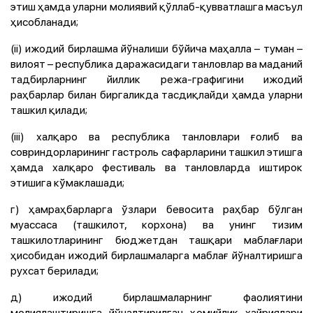
этиш ҳамда уларни молиявий қўллаб-қувватлашга масъул
ҳисобланади;
(ii) ижодий бирлашма йўналиши бўйича маҳалла – туман –
вилоят – республика даражасидаги танловлар ва маданий
тадбирларнинг йиллик режа-графигини ижодий
раҳбарлар билан биргаликда тасдиқлайди ҳамда уларни
ташкил қилади;
(iii) халқаро ва республика танловлари ғолиб ва
совриндорларининг гастроль сафарларини ташкил этишга
ҳамда халқаро фестиваль ва танловларда иштирок
этишига кўмаклашади;
г) ҳамраҳбарларга ўзлари бевосита раҳбар бўлган
муассаса (ташкилот, корхона) ва унинг тизим
ташкилотларининг бюджетдан ташқари маблағлари
ҳисобидан ижодий бирлашмаларга маблағ йўналтиришга
рухсат берилади;
д) ижодий бирлашмаларнинг фаолиятини
молиялаштиришга йўналтирилган ҳомийлик хайриялари