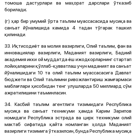
томоша дастурлари ва маҳорат дарслари ўтказиб
борилади;
(г) ҳар бир умумий ўрта таълим муассасасида мусиқа ва
санъат йўналишида камида 4 тадан тўгарак ташкил
қилинади.
33. Иқтисодиёт ва молия вазирлиги, Олий таълим, фан ва
инновациялар вазирлиги, Маданият вазирлиги, Бадиий
академия икки ой муддатда ёш ижодкорларнинг стартап
лойиҳаларини қўллаб-қувватлаш учун маданият ва санъат
йўналишидаги 10 та олий таълим муассасасига Давлат
бюджети ва Олий таълимни ривожлантириш жамғармаси
маблағлари ҳисобидан тенг улушларда 50 миллиард сўм
ажратилишини таъминласин.
34. Касбий таълим агентлиги тизимидаги Республика
мусиқа ва санъат техникуми ҳамда Карим Зарипов
номидаги Республика эстрада ва цирк техникуми олий
мактаб сифатида қайта номланган ҳолда Маданият
вазирлиги тизимига ўтказилсин, бунда Республика мусиқа