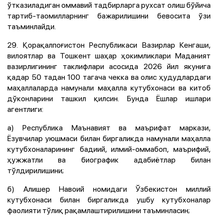
ўтказиладиган оммавий тадбирларга рухсат олиш бўйича
тартиб-таомилларнинг бажарилишини бевосита ўзи
таъминлайди.
29. Қорақалпоғистон Республикаси Вазирлар Кенгаши,
вилоятлар ва Тошкент шаҳар ҳокимликлари Маданият
вазирлигининг таклифлари асосида 2026 йил якунига
қадар 50 тадан 100 тагача чекка ва олис ҳудудлардаги
маҳаллаларда намунали маҳалла кутубхонаси ва китоб
дўконларини ташкил қилсин. Бунда Ёшлар ишлари
агентлиги:
а) Республика Маънавият ва маърифат маркази,
Ёзувчилар уюшмаси билан биргаликда намунали маҳалла
кутубхоналарининг бадиий, илмий-оммабоп, маърифий,
ҳужжатли ва биографик адабиётлар билан
тўлдирилишини;
б) Алишер Навоий номидаги Ўзбекистон миллий
кутубхонаси билан биргаликда ушбу кутубхоналар
фаолияти тўлиқ рақамлаштирилишини таъминласин;