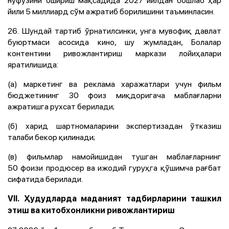
йили 5 миллиард сўм ажратиб борилишини таъминласин.
26. Шундай тартиб ўрнатилсинки, унга мувофиқ давлат
буюртмаси асосида кино, шу жумладан, Болалар
контентини ривожлантириш маркази лойиҳалари
яратилишида:
(а) маркетинг ва реклама харажатлари учун фильм
бюджетининг 30 фоиз миқдоригача маблағларни
ажратишга рухсат берилади;
(б) харид шартномаларини экспертизадан ўтказиш
талаби бекор қилинади;
(в) фильмлар намойишидан тушган маблағларнинг
50 фоизи продюсер ва ижодий гуруҳга қўшимча рағбат
сифатида берилади.
VII. Ҳудудларда маданият тадбирларини ташкил
этиш ва китобхонликни ривожлантириш