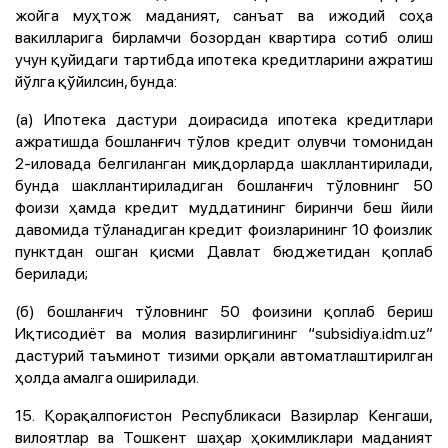
жойга муҳтож маданият, санъат ва ижодий соҳа
вакилларига бирламчи бозордан квартира сотиб олиш
учун қуйидаги тартибда ипотека кредитларини ажратиш
йўлга қўйилсин, бунда:
(а) Ипотека дастури доирасида ипотека кредитлари
ажратишда бошланғич тўлов кредит олувчи томонидан
2-иловада белгиланган миқдорларда шакллантирилади,
бунда шакллантириладиган бошланғич тўловнинг 50
фоизи ҳамда кредит муддатининг биринчи беш йили
давомида тўланадиган кредит фоизларининг 10 фоизлик
пунктдан ошган қисми Давлат бюджетидан қоплаб
берилади;
(б) бошланғич тўловнинг 50 фоизини қоплаб бериш
Иқтисодиёт ва молия вазирлигининг “subsidiya.idm.uz”
дастурий таъминот тизими орқали автоматлаштирилган
ҳолда амалга оширилади.
15. Қорақалпоғистон Республикаси Вазирлар Кенгаши,
вилоятлар ва Тошкент шаҳар ҳокимликлари маданият