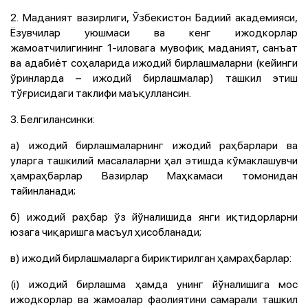
2. Маданият вазирлиги, Ўзбекистон Бадиий академияси,
Ёзувчилар уюшмаси ва кенг ижодкорлар
жамоатчилигининг 1-иловага мувофиқ маданият, санъат
ва адабиёт соҳаларида ижодий бирлашмаларни (кейинги
ўринларда – ижодий бирлашмалар) ташкил этиш
тўғрисидаги таклифи маъқуллансин.
3. Белгилансинки:
а) ижодий бирлашмаларнинг ижодий раҳбарлари ва
уларга ташкилий масалаларни ҳал этишда кўмаклашувчи
ҳамраҳбарлар Вазирлар Маҳкамаси томонидан
тайинланади;
б) ижодий раҳбар ўз йўналишида янги иқтидорларни
юзага чиқаришга масъул ҳисобланади;
в) ижодий бирлашмаларга бириктирилган ҳамраҳбарлар:
(i) ижодий бирлашма ҳамда унинг йўналишига мос
ижодкорлар ва жамоалар фаолиятини самарали ташкил