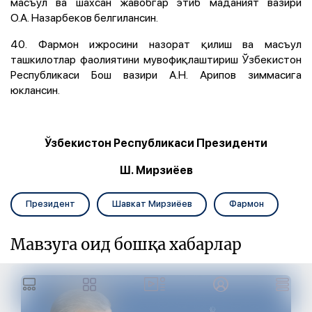
масъул ва шахсан жавобгар этиб маданият вазири
О.А. Назарбеков белгилансин.
40. Фармон ижросини назорат қилиш ва масъул
ташкилотлар фаолиятини мувофиқлаштириш Ўзбекистон
Республикаси Бош вазири А.Н. Арипов зиммасига
юклансин.
Ўзбекистон Республикаси Президенти
Ш. Мирзиёев
Президент
Шавкат Мирзиёев
Фармон
Мавзуга оид бошқа хабарлар