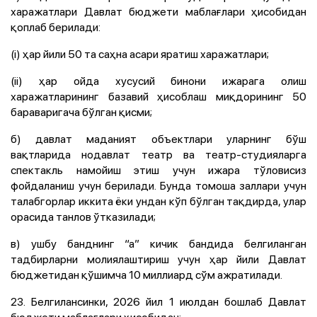
харажатлари Давлат бюджети маблағлари ҳисобидан
қоплаб берилади:
(i) ҳар йили 50 та саҳна асари яратиш харажатлари;
(ii) ҳар ойда хусусий бинони ижарага олиш
харажатларининг базавий ҳисоблаш миқдорининг 50
бараваригача бўлган қисми;
б) давлат маданият объектлари уларнинг бўш
вақтларида нодавлат театр ва театр-студияларга
спектакль намойиш этиш учун ижара тўловисиз
фойдаланиш учун берилади. Бунда томоша заллари учун
талабгорлар иккита ёки ундан кўп бўлган тақдирда, улар
орасида танлов ўтказилади;
в) ушбу банднинг “а” кичик бандида белгиланган
тадбирларни молиялаштириш учун ҳар йили Давлат
бюджетидан қўшимча 10 миллиард сўм ажратилади.
23. Белгилансинки, 2026 йил 1 июлдан бошлаб Давлат
бюджети маблағлари ҳисобидан: