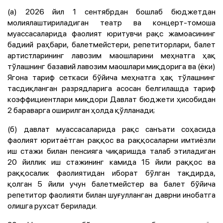
(а) 2026 йил 1 сентябрдан бошлаб бюджетдан
молиялаштириладиган театр ва концерт-томоша
муассасаларида фаолият юритувчи рақс жамоасининг
бадиий раҳбари, балетмейстери, репетиторлари, балет
артистларининг лавозим маошларини меҳнатга ҳақ
тўлашнинг базавий лавозим маошлари миқдорига ва (ёки)
Ягона тариф сеткаси бўйича меҳнатга ҳақ тўлашнинг
тасдиқланган разрядларига асосан белгилашда тариф
коэффициентлари миқдори Давлат бюджети ҳисобидан
2 бараварга оширилган ҳолда қўлланади;
(б) давлат муассасаларида рақс санъати соҳасида
фаолият юритаётган раққос ва раққосаларни имтиёзли
иш стажи билан пенсияга чиқаришда талаб этиладиган
20 йиллик иш стажининг камида 15 йили раққос ва
раққосалик фаолиятидан иборат бўлган тақдирда,
қолган 5 йили учун балетмейстер ва балет бўйича
репетитор фаолияти билан шуғулланган даврни инобатга
олишга рухсат берилади.