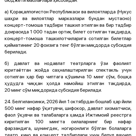
а) Қорақалпоғистон Республикаси ва вилоятларда (Нукус
шаҳри ва вилоятлар марказлари бундан мустасно)
концерт-томоша тадбири ташкил этилган ва бир тадбир
доирасида 1 000 тадан ортиқ билет сотилган тақдирда,
концерт-томоша ташкилотчиларига сотилган билетлар
қийматининг 20 фоизига тенг бўлган миқдорда субсидия
берилади;
б) давлат ва нодавлат театрларга ўзи фаолият
юритаётган жойда саҳналаштирилган спектакль учун
сотилган ҳар бир чиптага қўшимча 10 минг сўм, бошқа
ҳудудга чиққан ҳолда намойиш этилган тақдирда,
20 минг сўм миқдорида субсидия берилади.
24. Белгилансинки, 2026 йил 1 октябрдан бошлаб ҳар йили
500 минг нафар ўқитувчи, шифокор, давлат хизматчиси,
фаол ўқувчи ва талабаларга ҳамда Ижтимоий реестрга
киритилган 100 мингта оилаларнинг бир нафар
фарзандига, шунингдек, ногиронлиги бўлган болаларга
театр, кино ва концерт тадбирлари учун бепул ваучер