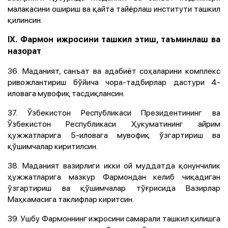
малакасини ошириш ва қайта тайёрлаш институти ташкил
қилинсин.
IX. Фармон ижросини ташкил этиш, таъминлаш ва
назорат
36. Маданият, санъат ва адабиёт соҳаларини комплекс
ривожлантириш бўйича чора-тадбирлар дастури 4-
иловага мувофиқ тасдиқлансин.
37. Ўзбекистон Республикаси Президентининг ва
Ўзбекистон Республикаси Ҳукуматининг айрим
ҳужжатларига 5-иловага мувофиқ ўзгартириш ва
қўшимчалар киритилсин.
38. Маданият вазирлиги икки ой муддатда қонунчилик
ҳужжатларига мазкур Фармондан келиб чиқадиган
ўзгартириш ва қўшимчалар тўғрисида Вазирлар
Маҳкамасига таклифлар киритсин.
39. Ушбу Фармоннинг ижросини самарали ташкил қилишга