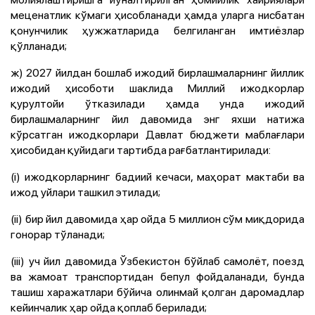
меценатлик кўмаги ҳисобланади ҳамда уларга нисбатан
қонунчилик ҳужжатларида белгиланган имтиёзлар
қўлланади;
ж) 2027 йилдан бошлаб ижодий бирлашмаларнинг йиллик
ижодий ҳисоботи шаклида Миллий ижодкорлар
қурултойи ўтказилади ҳамда унда ижодий
бирлашмаларнинг йил давомида энг яхши натижа
кўрсатган ижодкорлари Давлат бюджети маблағлари
ҳисобидан қуйидаги тартибда рағбатлантирилади:
(i) ижодкорларнинг бадиий кечаси, маҳорат мактаби ва
ижод уйлари ташкил этилади;
(ii) бир йил давомида ҳар ойда 5 миллион сўм миқдорида
гонорар тўланади;
(iii) уч йил давомида Ўзбекистон бўйлаб самолёт, поезд
ва жамоат транспортидан бепул фойдаланади, бунда
ташиш харажатлари бўйича олинмай қолган даромадлар
кейинчалик ҳар ойда қоплаб берилади;