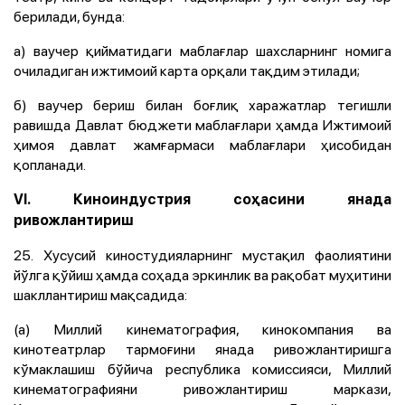
берилади, бунда:
а) ваучер қийматидаги маблағлар шахсларнинг номига
очиладиган ижтимоий карта орқали тақдим этилади;
б) ваучер бериш билан боғлиқ харажатлар тегишли
равишда Давлат бюджети маблағлари ҳамда Ижтимоий
ҳимоя давлат жамғармаси маблағлари ҳисобидан
қопланади.
VI. Киноиндустрия соҳасини янада
ривожлантириш
25. Хусусий киностудияларнинг мустақил фаолиятини
йўлга қўйиш ҳамда соҳада эркинлик ва рақобат муҳитини
шакллантириш мақсадида:
(а) Миллий кинематография, кинокомпания ва
кинотеатрлар тармоғини янада ривожлантиришга
кўмаклашиш бўйича республика комиссияси, Миллий
кинематографияни ривожлантириш маркази,