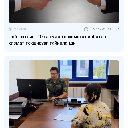
Жамият
15:46 / 04.08.2026
Пойтахтнинг 10 та туман ҳокимига нисбатан
хизмат текшируви тайинланди