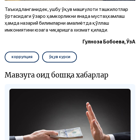
Таъкидланганидек, ушбу ўқув машғулоти ташкилотлар
ўртасидаги ўзаро ҳамкорликни янада мустаҳкамлаш
ҳамда назарий билимларни амалиётда қўллаш
имкониятини юзага чиқаришга хизмат қилади.
Гулноза Бобоева, ЎзА
коррупция
ўқув курси
Мавзуга оид бошқа хабарлар