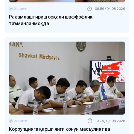
Жамият
09:56 / 04.08.2026
Рақамлаштириш орқали шаффофлик
таъминланмоқда
Жамият
10:25 / 03.08.2026
Коррупцияга қарши янги қонун масъулият ва