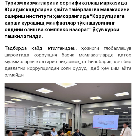
Туризм хизматларини сертификатлаш марказида
Юридик кадрларни қайта тайёрлаш ва малакасини
ошириш институти ҳамкорлигида “Коррупцияга
қарши курашиш, манфаатлар тўқнашувининг
олдини олиш ва комплекс назорат” ўқув курси
ташкил этилди.
Тадбирда қайд этилганидек, ҳ
озирги глобаллашув
шароитида коррупция барча мамлакатларда қатор
муаммоларни келтириб чиқармоқда. Бинобарин, ҳеч бир
давлатни коррупциядан холи ҳудуд, деб ҳеч ким айта
олмайди.