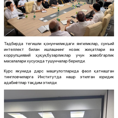
Тадбирда тегишли қонунчиликдаги янгиликлар, сунъий
интеллект билан ишлашнинг нозик жиҳатлари ва
коррупциявий ҳуқуқбузарликлар учун жавобгарлик
масалалари хусусида тушунчалар берилди.
Курс якунида дарс машғулотларида фаол қатнашган
тингловчиларга Институтда нашр этилган юридик
адабиётлар тақдим этилди.