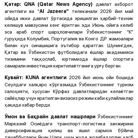
давлат ахборот
Қатар: QNA (Qatar News Agency)
агентлиги ва “
телеканали 2026 йил май
Al Jazeera”
ойида икки давлат ўртасида эришилган ҳарбий-техник
келишув мавзусини кенг ёритган эди. Июнь ойига келиб
эса араб спорт шарҳловчилари Ўзбекистоннинг “К”
гуруҳида Колумбия, Португалия ва Конго ДР жамоалари
билан куч синашишига эътибор қаратган. Шунингдек,
Қатар ва Ўзбекистон футболидаги ёшлар академияси
тизимини таққослаб, юртимизда ёшлар спортига
самарали инвестиция киритилаётганига урғу берган.
2026 йил июнь ойи бошида
Кувайт: KUNA агентлиги
Сеулдаги халқаро кўргазмада Ўзбекистоннинг туризм
салоҳияти, хусусан Кўрфаз давлатларидан келаётган
сайёҳлар учун яратилган визасиз режим каби қулайликлар
ҳақида хабар берди.
Ўзбекистоннинг
Ўмон ва Баҳрайн давлат нашрлари
Марказий Осиёдаги транспорт-логистика занжирини
диверсификация қилиш ва яшил сармоя бўйича
ташаббуслари Яқин Шарқ учун жуда жозибадорлик касб