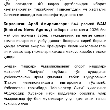
қўл остидаги 40 нафар футболчидан иборат
кенгайтирилган таркибнинг Тошкентдаги уч ҳафталик
йиғинини алоҳида мақола сифатида чоп этди.
БАА расмий
Бирлашган Араб Амирликлари:
WAM
ахборот агентлиги 2026 йил
(Emirates News Agency)
май ойи якунида ўзбек тўқимачилик ва енгил саноат
компанияларининг ушбу давлат бозорига кириб бориши
ҳамда етакчи амирлик брендлари билан имзоланаётган
янги савдо шартномалари ҳақида махсус ҳисобот эълон
қилди.
Бундан ташқари Амирликларнинг спорт нашрлари
маҳаллий “Baniyas” клубида тўп сурадиган
ўзбекистонлик ярим ҳимоячи Отабек Шукуровнинг
Жаҳон чемпионатидаги иштирокига тўхталиб,
Ўзбекистон таркибида “Манчестер Сити” ҳимоячиси
Абдуқодир Ҳусанов каби юлдузлар борлиги, улар
Амирликлар футбол мухлислари учун ҳам яхши таниш
эканини ёзган.