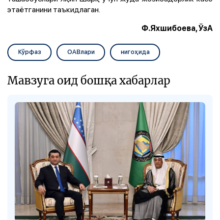
этаётганини таъкидлаган.
Ф.Яхшибоева, ЎзА
Кўрфаз
ОАВлари
нигоҳида
Мавзуга оид бошқа хабарлар