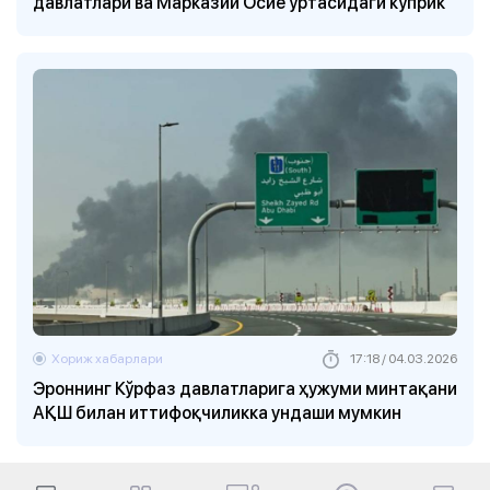
давлатлари ва Марказий Осиё ўртасидаги кўприк
Хориж хабарлари
17:18 / 04.03.2026
Эроннинг Кўрфаз давлатларига ҳужуми минтақани
АҚШ билан иттифоқчиликка ундаши мумкин