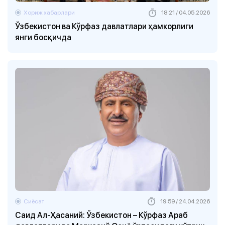
Хориж хабарлари
18:21 / 04.05.2026
Ўзбекистон ва Кўрфаз давлатлари ҳамкорлиги
янги босқичда
Сиёсат
19:59 / 24.04.2026
Саид Ал-Ҳасаний: Ўзбекистон – Кўрфаз Араб