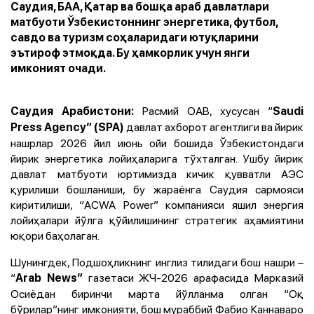
Саудия, БАА, Қатар ва бошқа араб давлатлари
матбуоти Ўзбекистоннинг энергетика, футбол,
савдо ва туризм соҳаларидаги ютуқларини
эътироф этмоқда. Бу ҳамкорлик учун янги
имконият очади.
Расмий ОАВ, хусусан “
Саудия Арабистони:
Saudi
давлат ахборот агентлиги ва йирик
Press Agency”
(SPA)
нашрлар 2026 йил июнь ойи бошида Ўзбекистондаги
йирик энергетика лойиҳаларига тўхталган. Ушбу йирик
давлат матбуоти юртимизда кичик қувватли АЭС
қурилиши бошланиши, бу жараёнга Саудия сармояси
киритилиши, “ACWA Power” компанияси яшил энергия
лойиҳалари йўлга қўйилишининг стратегик аҳамиятини
юқори баҳолаган.
Шунингдек, Подшоҳликнинг инглиз тилидаги бош нашри –
“
газетаси ЖЧ-2026 арафасида Марказий
Arab News”
Осиёдан биринчи марта йўлланма олган “Оқ
бўрилар”нинг имконияти, бош мураббий Фабио Каннаваро