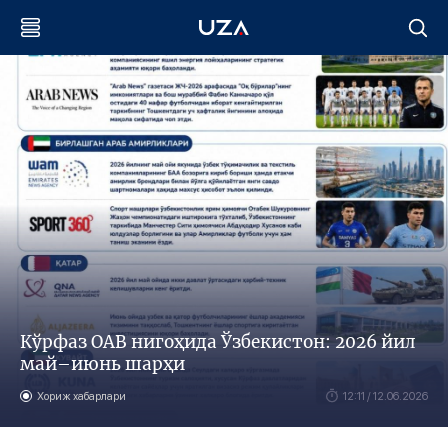
Кўрфаз ОАВ нигоҳида Ўзбекистон: 2026 йил
май–июнь шарҳи
Хориж хабарлари
12:11 / 12.06.2026