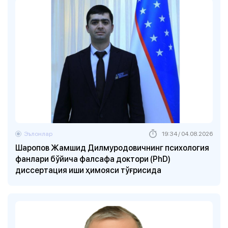
Эълонлар
19:34 / 04.08.2026
Шаропов Жамшид Дилмуродовичнинг психология
фанлари бўйича фалсафа доктори (PhD)
диссертация иши ҳимояси тўғрисида