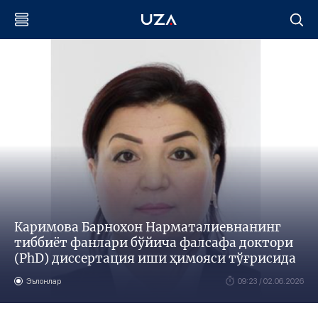
Каримова Барнохон Нарматалиевнанинг
тиббиёт фанлари бўйича фалсафа доктори
(PhD) диссертация иши ҳимояси тўғрисида
Эълонлар
09:23 / 02.06.2026