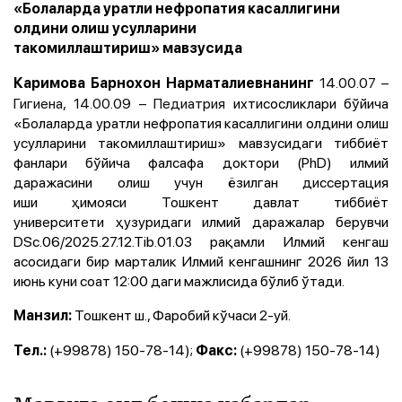
«Болаларда уратли нефропатия касаллигини
олдини олиш усулларини
такомиллаштириш» мавзусида
14.00.07 –
Каримова Барнохон Нарматалиевнанинг
Гигиена, 14.00.09 – Педиатрия
ихтисосликлари бўйича
«Болаларда уратли нефропатия касаллигини олдини олиш
усулларини такомиллаштириш»
мавзусидаги
тиббиёт
фанлари бўйича фалсафа доктори (PhD) илмий
даражасини олиш учун ёзилган диссертация
иши ҳимояси Тошкент давлат тиббиёт
университети ҳузуридаги илмий даражалар берувчи
DSc.06/2025.27.12.Tib.01.03 рақамли Илмий кенгаш
асосидаги бир марталик Илмий кенгашнинг 2026 йил 13
июнь куни соат 12:00 даги мажлисида бўлиб ўтади.
Тошкент ш., Фаробий кўчаси 2-уй.
Манзил:
(+99878) 150-78-14);
(+99878) 150-78-14)
Тел.:
Факс: