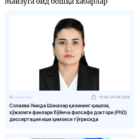
Мавзуга оид бошқа хабарлар
Эълонлар
19:40 / 04.08.2026
Солаева Умида Шоназар қизининг қишлоқ
хўжалиги фанлари бўйича фалсафа доктори (PhD)
диссертация иши ҳимояси тўғрисида