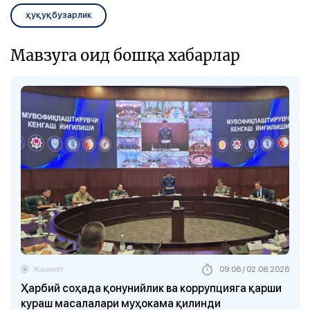
ҳуқуқбузарлик
Мавзуга оид бошқа хабарлар
Жамият
09:06 / 02.08.2026
Ҳарбий соҳада қонунийлик ва коррупцияга қарши
кураш масалалари муҳокама қилинди