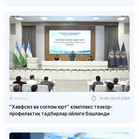
Жамият
10:06 / 02.07.2026
“Хавфсиз ва соғлом юрт” комплекс тезкор-
профилактик тадбирлар ойлиги бошланди