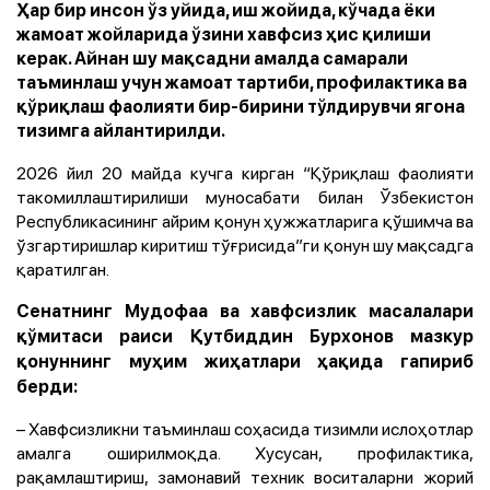
Ҳар бир инсон ўз уйида, иш жойида, кўчада ёки
жамоат жойларида ўзини хавфсиз ҳис қилиши
керак. Айнан шу мақсадни амалда самарали
таъминлаш учун жамоат тартиби, профилактика ва
қўриқлаш фаолияти бир-бирини тўлдирувчи ягона
тизимга айлантирилди.
2026 йил 20 майда кучга кирган “Қўриқлаш фаолияти
такомиллаштирилиши муносабати билан Ўзбекистон
Республикасининг айрим қонун ҳужжатларига қўшимча ва
ўзгартиришлар киритиш тўғрисида”ги қонун шу мақсадга
қаратилган.
Сенатнинг Мудофаа ва хавфсизлик масалалари
қўмитаси раиси Қутбиддин Бурхонов мазкур
қонуннинг муҳим жиҳатлари ҳақида гапириб
берди:
– Хавфсизликни таъминлаш соҳасида тизимли ислоҳотлар
амалга оширилмоқда. Хусусан, профилактика,
рақамлаштириш, замонавий техник воситаларни жорий