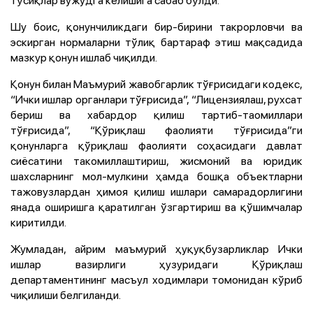
Шу боис, қонунчиликдаги бир-бирини такрорловчи ва
эскирган нормаларни тўлиқ бартараф этиш мақсадида
мазкур қонун ишлаб чиқилди.
Қонун билан Маъмурий жавобгарлик тўғрисидаги кодекс,
“Ички ишлар органлари тўғрисида”, “Лицензиялаш, рухсат
бериш ва хабардор қилиш тартиб-таомиллари
тўғрисида”, “Қўриқлаш фаолияти тўғрисида”ги
қонунларга қўриқлаш фаолияти соҳасидаги давлат
сиёсатини такомиллаштириш, жисмоний ва юридик
шахсларнинг мол-мулкини ҳамда бошқа объектларни
тажовузлардан ҳимоя қилиш ишлари самарадорлигини
янада оширишга қаратилган ўзгартириш ва қўшимчалар
киритилди.
Жумладан, айрим маъмурий ҳуқуқбузарликлар Ички
ишлар вазирлиги ҳузуридаги Қўриқлаш
департаментининг масъул ходимлари томонидан кўриб
чиқилиши белгиланди.