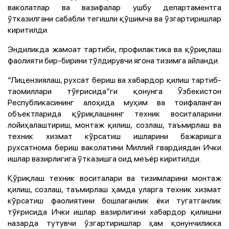
ваколатлар ва вазифалар ушбу департаментга
ўтказилгани сабабли тегишли қўшимча ва ўзгартиришлар
киритилди.
Эндиликда жамоат тартиби, профилактика ва қўриқлаш
фаолияти бир-бирини тўлдирувчи ягона тизимга айланди.
“Лицензиялаш, рухсат бериш ва хабардор қилиш тартиб-
таомиллари тўғрисида”ги қонунга Ўзбекистон
Республикасининг алоҳида муҳим ва тоифаланган
объектларида қўриқлашнинг техник воситаларини
лойиҳалаштириш, монтаж қилиш, созлаш, таъмирлаш ва
техник хизмат кўрсатиш ишларини бажаришга
рухсатнома бериш ваколатини Миллий гвардиядан Ички
ишлар вазирлигига ўтказишга оид меъёр киритилди.
Қўриқлаш техник воситалари ва тизимларини монтаж
қилиш, созлаш, таъмирлаш ҳамда уларга техник хизмат
кўрсатиш фаолиятини бошлаганлик ёки тугатганлик
тўғрисида Ички ишлар вазирлигини хабардор қилишни
назарда тутувчи ўзгартиришлар ҳам қонунчиликка