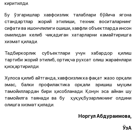
киритилди.
Бу ўзгаришлар хавфсизлик талаблари бўйича ягона
стандартлар жорий этилиши, техник воситаларнинг
сифати ва ишончлилиги ошиши, хавфли объектларда инсон
омилидан келиб чиқадиган хатарларни камайтиришга
хизмат қилади.
Тадбиркорлик субъектлари учун хабардор қилиш
тартиби жорий этилиб, ортиқча рухсат олиш жараёнлари
қисқартирилди.
Хулоса қилиб айтганда, хавфсизликка фақат жазо орқали
эмас, балки профилактика орқали эришиш муҳим
тамойиллардан бири ҳисобланади. Қонун эса айнан шу
тамойилга таянади ва бу ҳуқуқбузарликнинг олдини
олишга хизмат қилади.
Норгул Абдураимова,
ЎзА