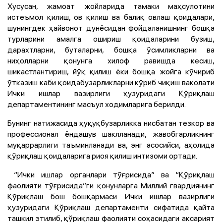
Хусусан, жамоат жойларида тамаки маҳсулотини
истеъмол қилиш, ов қилиш ва балиқ овлаш қоидалари,
шунингдек ҳайвонот дунёсидан фойдаланишнинг бошқа
турларини амалга ошириш қоидаларини бузиш,
дарахтларни, буталарни, бошқа ўсимликларни ва
ниҳолларни қонунга хилоф равишда кесиш,
шикастлантириш, йўқ қилиш ёки бошқа жойга кўчириб
ўтказиш каби қоидабузарликларни кўриб чиқиш ваколати
Ички ишлар вазирлиги ҳузуридаги Қўриқлаш
департаментининг масъул ходимларига берилди.
Бунинг натижасида ҳуқуқбузарликка нисбатан тезкор ва
профессионал ёндашув шаклланади, жавобгарликнинг
муқаррарлиги таъминланади ва, энг асосийси, аҳолида
қўриқлаш қоидаларига риоя қилиш интизоми ортади.
“Ички ишлар органлари тўғрисида” ва “Қўриқлаш
фаолияти тўғрисида”ги қонунларга Миллий гвардиянинг
Қўриқлаш бош бошқармаси Ички ишлар вазирлиги
ҳузуридаги Қўриқлаш департаменти сифатида қайта
ташкил этилиб, қўриқлаш фаолияти соҳасидаги аксарият