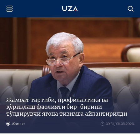
Жамоат тартиби, профилактика ва
қўриқлаш фаолияти бир-бирини
тўлдирувчи ягона тизимга айлантирилди
Жамият
09:51 / 08.06.2026