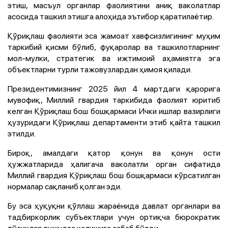
этиш, масъул органлар фаолиятини аниқ ваколатлар
асосида ташкил этишга алоҳида эътибор қаратилаётир.
Қўриқлаш фаолияти эса жамоат хавфсизлигининг муҳим
таркибий қисми бўлиб, фуқаролар ва ташкилотларнинг
мол-мулки, стратегик ва ижтимоий аҳамиятга эга
объектларни турли тажовузлардан ҳимоя қилади.
Президентимизнинг 2025 йил 4 мартдаги қарорига
мувофиқ, Миллий гвардия таркибида фаолият юритиб
келган Қўриқлаш бош бошқармаси Ички ишлар вазирлиги
ҳузуридаги Қўриқлаш департаменти этиб қайта ташкил
этилди.
Бироқ, амалдаги қатор қонун ва қонун ости
ҳужжатларида ҳалигача ваколатли орган сифатида
Миллий гвардия Қўриқлаш бош бошқармаси кўрсатилган
нормалар сақланиб қолган эди.
Бу эса ҳуқуқни қўллаш жараёнида давлат органлари ва
тадбиркорлик субъектлари учун ортиқча бюрократик
тўсиқлар вужудга келишига сабаб бўлди.