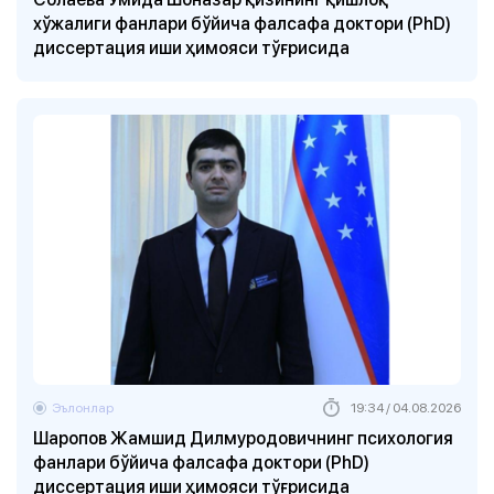
хўжалиги фанлари бўйича фалсафа доктори (PhD)
диссертация иши ҳимояси тўғрисида
Эълонлар
19:34 / 04.08.2026
Шаропов Жамшид Дилмуродовичнинг психология
фанлари бўйича фалсафа доктори (PhD)
диссертация иши ҳимояси тўғрисида