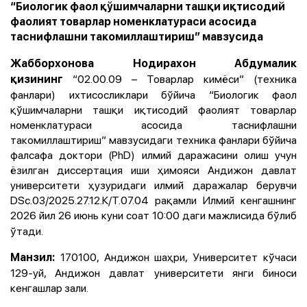
“Биологик фаол қўшимчаларни ташқи иқтисодий
фаолият товарлар номенклатураси асосида
таснифлашни такомиллаштириш” мавзусида
Жабборхонова Нодирахон Aбдумалик
“02.00.09 – Товарлар кимёси” (техника
қизининг
фанлари) ихтисосликлари бўйича “Биологик фаол
қўшимчаларни ташқи иқтисодий фаолият товарлар
номенклатураси асосида таснифлашни
такомиллаштириш” мавзусидаги техника фанлари бўйича
фалсафа доктори (PhD) илмий даражасини олиш учун
ёзилган диссертация иши ҳимояси Aндижон давлат
университети ҳузуридаги илмий даражалар берувчи
DSc.03/2025.27.12.К/Т.07.04 рақамли Илмий кенгашнинг
2026 йил 26 июнь куни соат 10:00 даги мажлисида
бўлиб
ўтади.
170100, Aндижон шаҳри, Университет кўчаси
Манзил:
129-уй, Aндижон давлат университети янги биноси
кенгашлар зали.