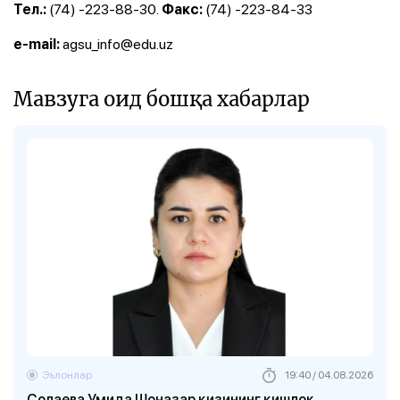
(74) -223-88-30.
(74) -223-84-33
Тел.:
Факс:
agsu_info@edu.uz
e-mail:
Мавзуга оид бошқа хабарлар
Эълонлар
19:40 / 04.08.2026
Солаева Умида Шоназар қизининг қишлоқ