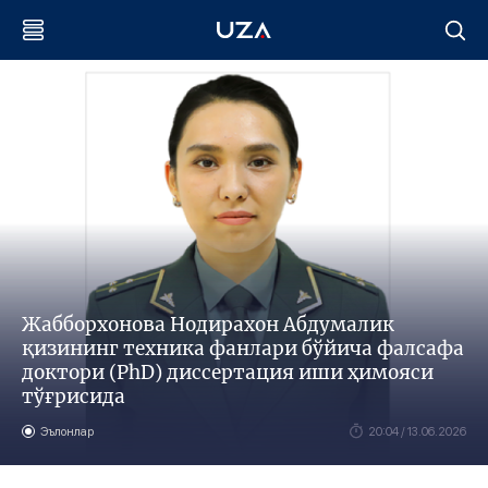
Жабборхонова Нодирахон Aбдумалик
қизининг техника фанлари бўйича фалсафа
доктори (PhD) диссертация иши ҳимояси
тўғрисида
Эълонлар
20:04 / 13.06.2026