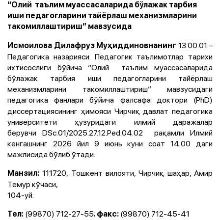
“Олий таълим муассасаларида бўлажак тарбия
иши педагогларини тайёрлаш механизмларини
такомиллаштириш” мавзусида
13.00.01 –
Исмоилова Дилафруз Муҳиддиновнанинг
Педагогика назарияси. Педагогик таълимотлар тарихи
ихтисослиги бўйича “Олий таълим муассасаларида
бўлажак тарбия иши педагогларини тайёрлаш
механизмларини такомиллаштириш” мавзусидаги
педагогика фанлари бўйича
фалсафа доктори (PhD)
диссертациясининг ҳимояси Чирчиқ давлат педагогика
университети ҳузуридаги илмий даражалар
берувчи DSc.01/2025.27.12.Ped.04.02 рақамли Илмий
кенгашнинг 2026 йил 9 июнь куни соат 14:00 даги
мажлисида бўлиб ўтади.
111720, Тошкент вилояти, Чирчиқ шаҳар, Амир
Манзил:
Темур кўчаси,
104-уй.
(99870) 712-27-55;
(99870) 712-45-41
Тел:
факс: