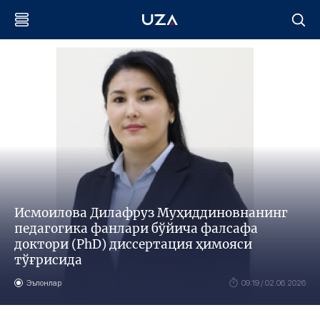
Исмоилова Дилафруз Муҳиддиновнанинг
педагогика фанлари бўйича фалсафа
доктори (PhD) диссертация ҳимояси
тўғрисида
Эълонлар
09:19 / 02.06.2026