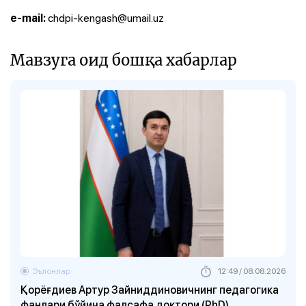
chdpi-kengash@umail.uz
e-mail:
Мавзуга оид бошқа хабарлар
Эълонлар
12:49 / 08.08.2026
Қорёғдиев Aртур Зайниддиновичнинг педагогика
фанлари бўйича фалсафа доктори (PhD)