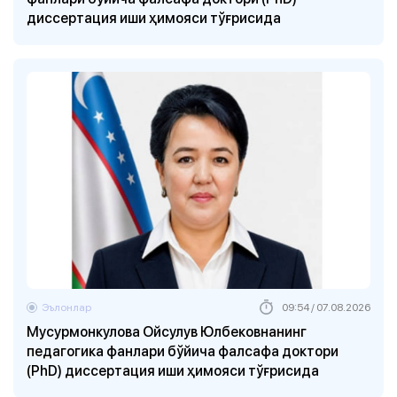
диссертация иши ҳимояси тўғрисида
Эълонлар
09:54 / 07.08.2026
Мусурмонкулова Ойсулув Юлбековнанинг
педагогика фанлари бўйича фалсафа доктори
(PhD) диссертация иши ҳимояси тўғрисида