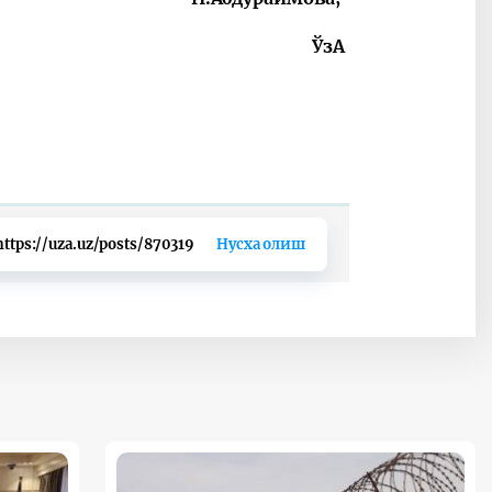
ЎзА
https://uza.uz/posts/870319
Нусха олиш