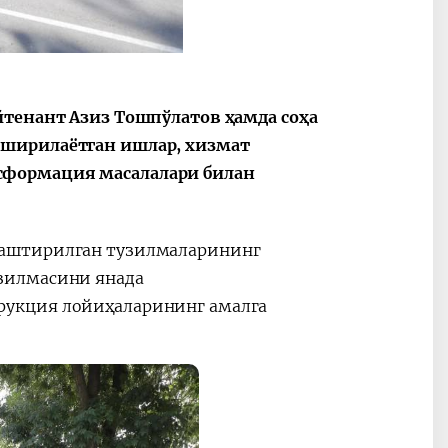
йтенант Азиз Тошпўлатов ҳамда соҳа
2030”
Президент Шавкат
2026 йил –
Мирзиёев
Маҳаллани
оширилаётган ишлар, хизмат
раислигида
ривожланти
сформация масалалари билан
ўтказилган
жамиятни
видеоселектор
юксалтириш
йиғилишлари
лаштирилган тузилмаларининг
зилмасини янада
рукция лойиҳаларининг амалга