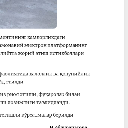
аментининг ҳамкорликдаги
амонавий электрон платформанинг
алиётга жорий этиш истиқболлари
фаолиятида ҳалоллик ва қонунийлик
йд этилди.
сиз риоя этиши, фуқаролар билан
иши лозимлиги таъкидланди.
тегишли кўрсатмалар берилди.
Н.Абдураимова,