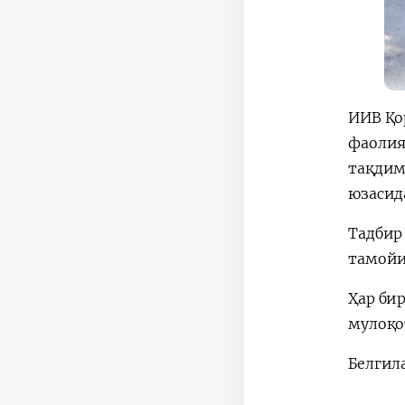
ИИВ Қо
фаолия
тақдим
юзасид
Тадбир
тамойи
Ҳар би
мулоқо
Белгил