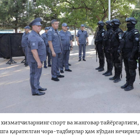
 хизматчиларнинг спорт ва жанговар тайёргарлиги,
га қаратилган чора-тадбирлар ҳам кўздан кечирилд