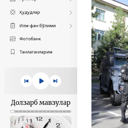
Ҳудудлар
Илм-фан бўлими
Фотобанк
Танлаганларим
Долзарб мавзулар