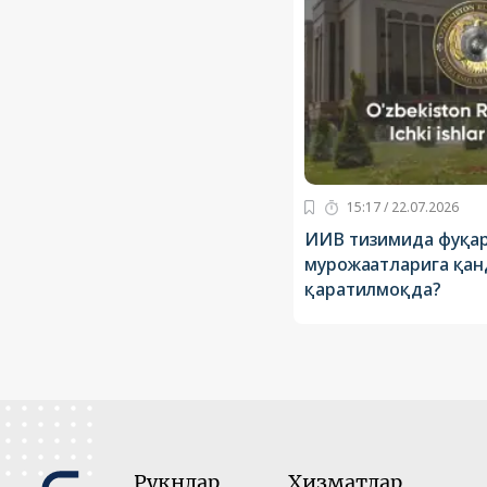
15:17 / 22.07.2026
ИИВ тизимида фуқа
мурожаатларига қан
қаратилмоқда?
Рукнлар
Хизматлар