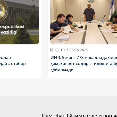
10:15 / 22.07.2026
ролар
ИИВ: 5 минг 778 маҳаллада бир
дай эътибор
ҳам жиноят содир этилишига й
қўйилмади
Илм-фан бўлими (электрон ж