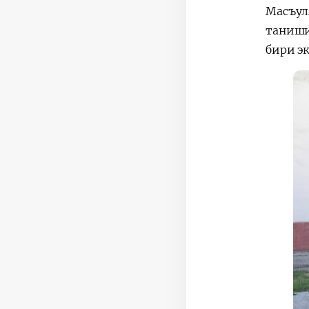
Масъул
таниши
бири э