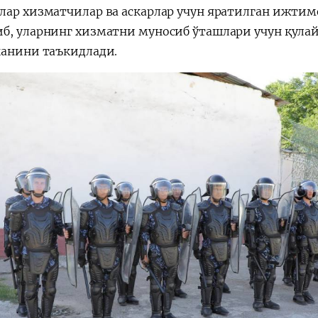
лар хизматчилар ва аскарлар учун яратилган ижт
б, уларнинг хизматни муносиб ўташлари учун қула
канини таъкидлади.