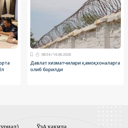
08:54 / 16.06.2026
орта
Давлат хизматчилари қамоқхоналарга
ўл
олиб борилди
урнал)
ЎзА ҳақида