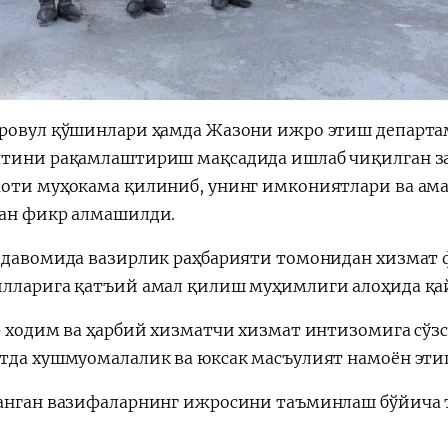
ровул қўшинлари ҳамда Жазони ижро этиш департ
тини рақамлаштириш мақсадида ишлаб чиқилган з
оти муҳокама қилиниб, унинг имкониятлари ва ам
ан фикр алмашилди.
 давомида вазирлик раҳбарияти томонидан хизмат 
лларига қатъий амал қилиш муҳимлиги алоҳида қа
р ходим ва ҳарбий хизматчи хизмат интизомига сўз
тда хушмуомалалик ва юксак масъулият намоён эт
анган вазифаларнинг ижросини таъминлаш бўйича 