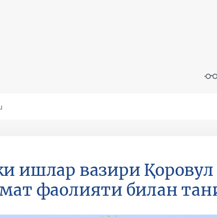
и ишлар вазири Қоровул
мат фаолияти билан та