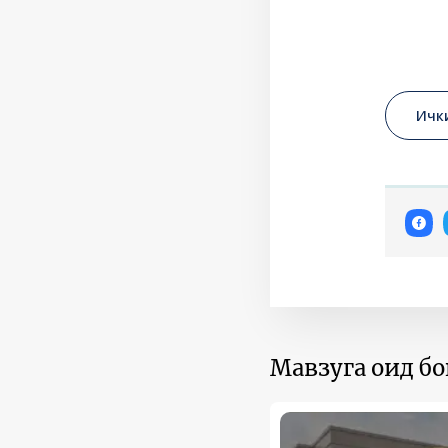
Ичк
Мавзуга оид б