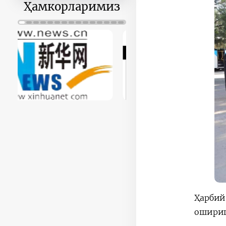
30
31
1
2
3
4
5
Ҳамкорларимиз
Ҳарбий
ошириш