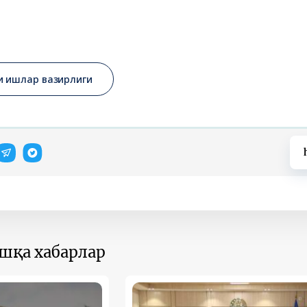
и ишлар вазирлиги
ошқа хабарлар