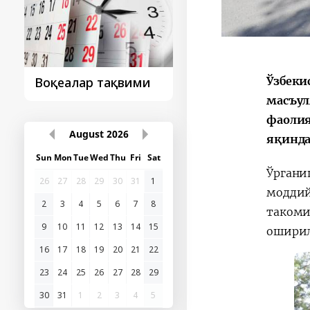
Ўзбеки
Президент
Президент
ташрифидан сўнг...
ташрифлари
масъул
фаолия
яқинда
August
2026
Ўргани
Sun
Mon
Tue
Wed
Thu
Fri
Sat
моддий
26
27
28
29
30
31
1
такоми
2
3
4
5
6
7
8
оширил
9
10
11
12
13
14
15
16
17
18
19
20
21
22
23
24
25
26
27
28
29