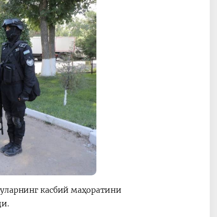
 уларнинг касбий маҳоратини
и.