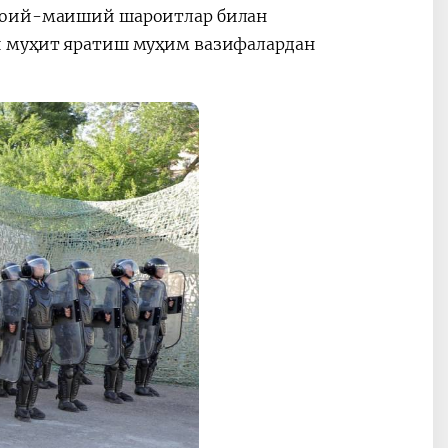
имоий-маиший шароитлар билан
й муҳит яратиш муҳим вазифалардан