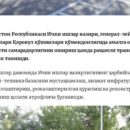
стон Республикаси Ички ишлар вазири, генерал-ле
Қарор ва ижро
“Ўзбекистон – 
стратегияси
лари Қоровул қўшинлари қўмондонлигида амалга 
ти самарадорлигини ошириш ҳамда рақамли тран
н танишди.
шлар давомида Ички ишлар вазирлигининг ҳарбий
-техника базасини мустаҳкамлаш, хизмат инфрату
ллаштириш, режалаштирилган қурилиш ва реконст
иш ҳолати атрофлича ўрганилди.