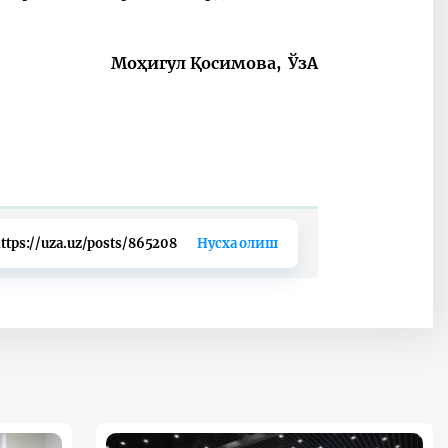
Моҳигул Қосимова, ЎзА
ttps://uza.uz/posts/865208
Нусха олиш