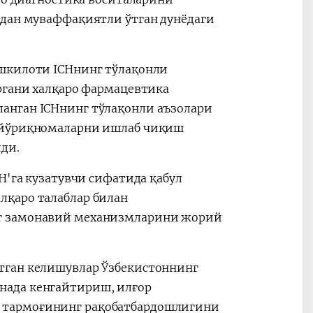
идан муваффақиятли ўтган дунёдаги
ашкилоти ICHнинг тўлақонли
органи халқаро фармацевтика
анган ICHнинг тўлақонли аъзолари
а йўриқномаларни ишлаб чиқиш
ди.
H'га кузатувчи сифатида қабул
лқаро талаблар билан
нг замонавий механизмларини жорий
тган келишувлар Ўзбекистоннинг
нада кенгайтириш, илғор
 тармоғининг рақобатбардошлигини