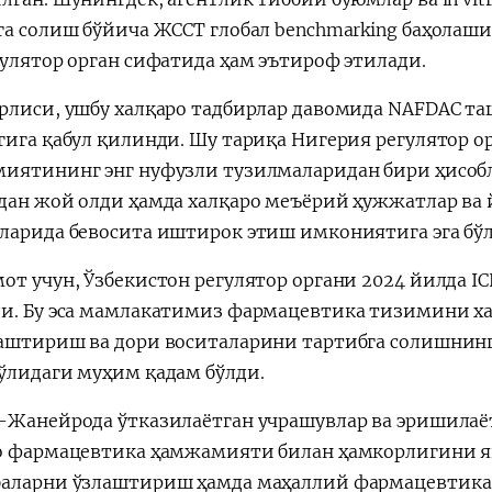
га солиш бўйича ЖССТ глобал benchmarking баҳолаш
гулятор орган сифатида ҳам эътироф этилади.
рлиси, ушбу халқаро тадбирлар давомида NAFDAC т
гига қабул қилинди. Шу тариқа Нигерия регулятор 
иятининг энг нуфузли тузилмаларидан бири ҳисобл
дан жой олди ҳамда халқаро меъёрий ҳужжатлар в
ларида бевосита иштирок этиш имкониятига эга бўл
от учун, Ўзбекистон регулятор органи 2024 йилда IC
и. Бу эса мамлакатимиз фармацевтика тизимини ха
аштириш ва дори воситаларини тартибга солишни
ўлидаги муҳим қадам бўлди.
-Жанейрода ўтказилаётган учрашувлар ва эришилаё
о фармацевтика ҳамжамияти билан ҳамкорлигини я
аларни ўзлаштириш ҳамда маҳаллий фармацевтика