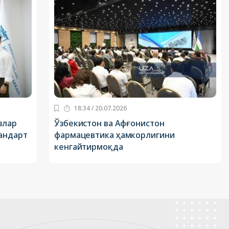
18:34 / 20.07.2026
злар
Ўзбекистон ва Афғонистон
андарт
фармацевтика ҳамкорлигини
кенгайтирмоқда