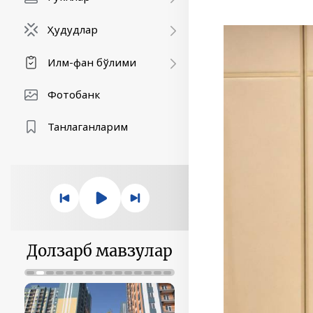
Ҳудудлар
Илм-фан бўлими
Фотобанк
Танлаганларим
Долзарб мавзулар