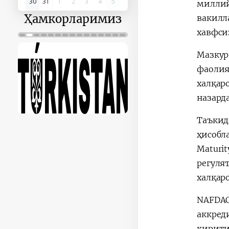
30
31
1
2
3
4
5
миллий 
Ҳамкорларимиз
вакилл
хавфси
Мазкур
фаолия
халқар
назарда
Таъкид
ҳисобл
Maturi
регуля
халқар
NAFDAC 
аккред
кирити