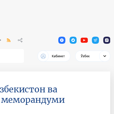
1
1
1
1
1
Кабинет
Ўзбек
збекистон ва
к меморандуми