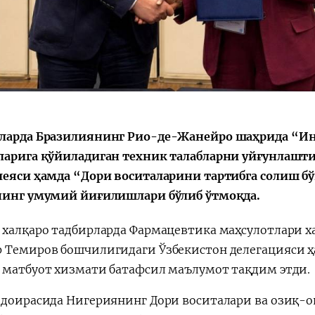
Қарор ва ижро
“Ўзбекистон – 
стратегияси
ларда Бразилиянинг Рио-де-Жанейро шаҳрида “И
ларига қўйиладиган техник талабларни уйғунлашти
леяси ҳамда “Дори воситаларини тартибга солиш б
нинг умумий йиғилишлари бўлиб ўтмоқда.
 халқаро тадбирларда Фармацевтика маҳсулотлари 
 Темиров бошчилигидаги Ўзбекистон делегацияси ҳа
 матбуот хизмати батафсил маълумот тақдим этди.
 доирасида Нигериянинг Дори воситалари ва озиқ-