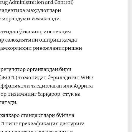
g Administration and Control)
мацевтика маҳсулотлари
меморандуми имзоланди.
атидан ўтказиш, инспекция
лар салоҳиятини ошириш ҳамда
о ҳамкорликни ривожлантиришни
регулятор органлардан бири
 (ЖССТ) томонидан бериладиган WHO
уваффақиятли тасдиқлаган илк Африка
ор тизимнинг барқарор, етук ва
латади.
5 халқаро стандартлари бўйича
ССТнинг преквафикация дастурига
tro диагностика воситаларини