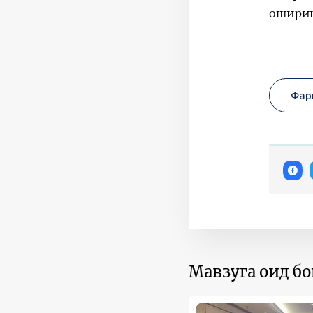
ошириш
Фар
Мавзуга оид б