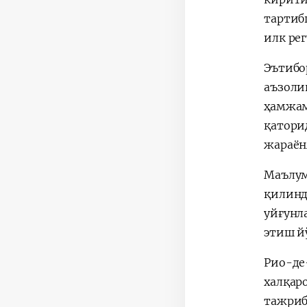
тартиб
илк ре
Эътибо
аъзоли
ҳамжам
қатори
жараён
Маълум
қилинд
уйғунл
этиш й
Рио-де
халқар
тажриб