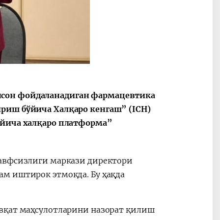
2030”
Президент Шавкат
2026 йил –
Мирзиёев
Маҳаллани
раислигида
ривожланти
ўтказилган
жамиятни
нсон фойдаланадиган фармацевтика
видеоселектор
юксалтириш
риш бўйича Халқаро кенгаш” (ICH)
йиғилишлари
ўйича халқаро платформа”
хавфсизлиги маркази директори
м иштирок этмоқда. Бу ҳақда
овқат маҳсулотларини назорат қилиш