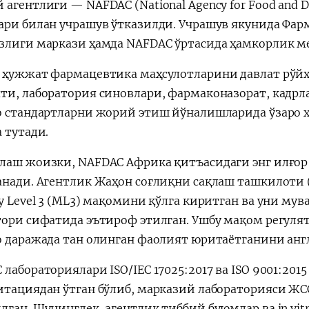
агентлиги — NAFDAC (National Agency for Food and Dru
ари билан учрашув ўтказилди. Учрашув якунида Фар
злиги маркази ҳамда NAFDAC ўртасида ҳамкорлик 
 ҳужжат фармацевтика маҳсулотларини давлат рўйх
ти, лаборатория синовлари, фармаконазорат, кадр
о стандартларни жорий этиш йўналишларида ўзар
 тутади.
лаш жоизки, NAFDAC Африка қитъасидаги энг илғор 
анади. Агентлик Жаҳон соғлиқни сақлаш ташкилоти
ty Level 3 (ML3) мақомини қўлга киритган ва уни м
тори сифатида эътироф этилган. Ушбу мақом регулят
о даражада тан олинган фаолият юритаётганини анг
лабораториялари ISO/IEC 17025:2017 ва ISO 9001:201
итациядан ўтган бўлиб, марказий лабораторияси Ж
лган. Шунингдек, агентлик тиббий буюмлар ва in vi