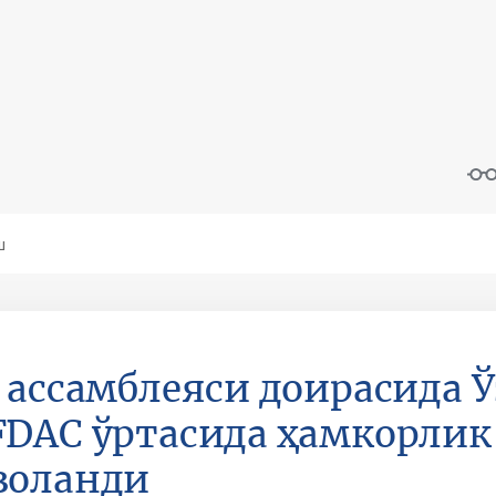
 ассамблеяси доирасида Ў
DAC ўртасида ҳамкорли
золанди