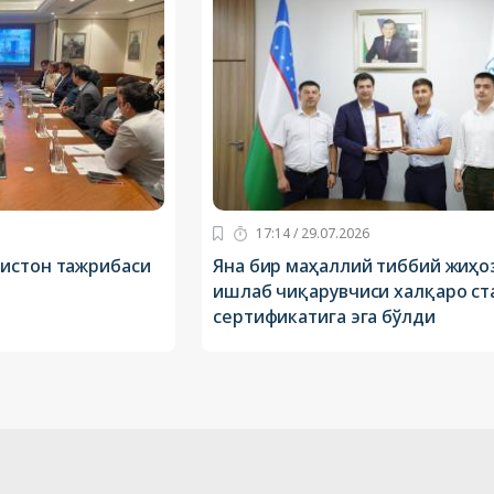
17:14 / 29.07.2026
истон тажрибаси
Яна бир маҳаллий тиббий жиҳо
ишлаб чиқарувчиси халқаро ст
сертификатига эга бўлди