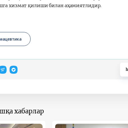
га хизмат қилиши билан аҳамиятлидир.
мацевтика
h
ошқа хабарлар