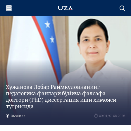
Хужанова Лобар Раимкуловнанинг
педагогика фанлари бўйича фалсафа
доктори (PhD) диссертация иши ҳимояси
тўғрисида
Эълонлар
09:04 / 01.06.2026