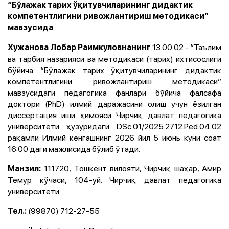
“Бўлажак тарих ўқитувчиларининг дидактик
компетентлигини ривожлантириш методикаси”
мавзусида
13.00.02 - “Таълим
Хужанова Лобар Раимкуловнанинг
ва тарбия назарияси ва методикаси (тарих) ихтисослиги
бўйича “Бўлажак тарих ўқитувчиларининг дидактик
компетентлигини ривожлантириш методикаси”
мавзусидаги педагогика фанлари бўйича фалсафа
доктори (PhD) илмий даражасини олиш учун ёзилган
диссертация иши ҳимояси Чирчиқ давлат педагогика
университети ҳузуридаги DSc.01/2025.27.12.Ped.04.02
рақамли Илмий кенгашнинг 2026 йил 5 июнь куни соат
16:00 даги мажлисида бўлиб ўтади.
111720, Тошкент вилояти, Чирчиқ шаҳар, Амир
Манзил:
Темур кўчаси, 104-уй. Чирчиқ давлат педагогика
университети.
(99870) 712-27-55
Тел.: