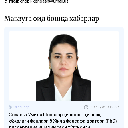
chdpi-kengash@umail.uz
e-mail:
Мавзуга оид бошқа хабарлар
Эълонлар
19:40 / 04.08.2026
Солаева Умида Шоназар қизининг қишлоқ
хўжалиги фанлари бўйича фалсафа доктори (PhD)
диссертация иши ҳимояси тўғрисида