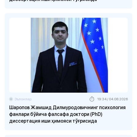
Эълонлар
19:34 / 04.08.2026
Шаропов Жамшид Дилмуродовичнинг психология
фанлари бўйича фалсафа доктори (PhD)
диссертация иши ҳимояси тўғрисида