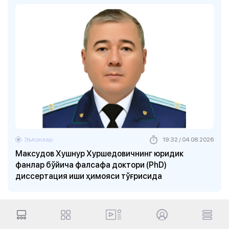
Эълонлар
19:32 / 04.08.2026
Максудов Хушнур Хуршедовичнинг юридик
фанлар бўйича фалсафа доктори (PhD)
диссертация иши ҳимояси тўғрисида