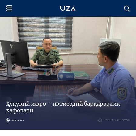
Ҳуқуқий ижро – иқтисодий барқарорлик
кафолати
Жамият
17:55 / 13.05.2026