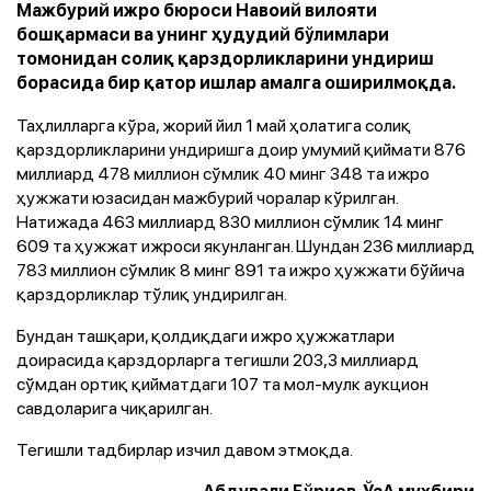
Мажбурий ижро бюроси Навоий вилояти
бошқармаси ва унинг ҳудудий бўлимлари
томонидан солиқ қарздорликларини ундириш
борасида бир қатор ишлар амалга оширилмоқда.
Таҳлилларга кўра, жорий йил 1 май ҳолатига солиқ
қарздорликларини ундиришга доир умумий қиймати 876
миллиард 478 миллион сўмлик 40 минг 348 та ижро
ҳужжати юзасидан мажбурий чоралар кўрилган.
Натижада 463 миллиард 830 миллион сўмлик 14 минг
609 та ҳужжат ижроси якунланган. Шундан 236 миллиард
783 миллион сўмлик 8 минг 891 та ижро ҳужжати бўйича
қарздорликлар тўлиқ ундирилган.
Бундан ташқари, қолдиқдаги ижро ҳужжатлари
доирасида қарздорларга тегишли 203,3 миллиард
сўмдан ортиқ қийматдаги 107 та мол-мулк аукцион
савдоларига чиқарилган.
Тегишли тадбирлар изчил давом этмоқда.