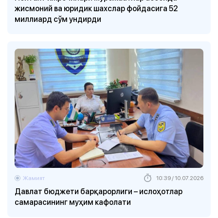
жисмоний ва юридик шахслар фойдасига 52
миллиард сўм ундирди
Жамият
10:39 / 10.07.2026
Давлат бюджети барқарорлиги – ислоҳотлар
самарасининг муҳим кафолати