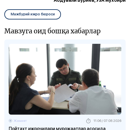
Абдували Бўриев, ЎзА мухбири
Мажбурий ижро бюроси
Мавзуга оид бошқа хабарлар
Жамият
11:06 / 07.08.2026
Пойтахт ижрочилари мурожаатлар асосида