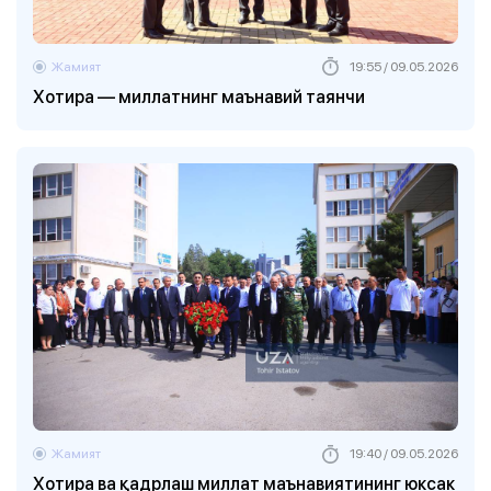
Жамият
19:55 / 09.05.2026
Хотира — миллатнинг маънавий таянчи
Жамият
19:40 / 09.05.2026
Хотира ва қадрлаш миллат маънавиятининг юксак