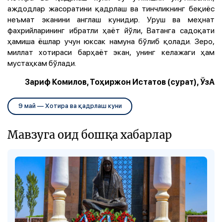
аждодлар жасоратини қадрлаш ва тинчликнинг беқиёс
неъмат эканини англаш кунидир. Уруш ва меҳнат
фахрийларининг ибратли ҳаёт йўли, Ватанга садоқати
ҳамиша ёшлар учун юксак намуна бўлиб қолади. Зеро,
миллат хотираси барҳаёт экан, унинг келажаги ҳам
мустаҳкам бўлади.
Зариф Комилов, Тоҳиржон Истатов (сурат), ЎзА
9 май — Хотира ва қадрлаш куни
Мавзуга оид бошқа хабарлар