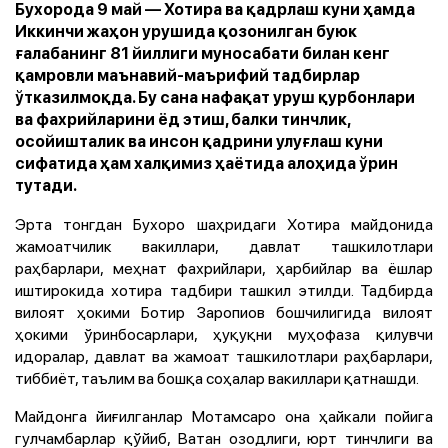
Бухорода 9 май — Хотира ва қадрлаш куни ҳамда
Иккинчи жаҳон урушида қозонилган буюк
ғалабанинг 81 йиллиги муносабати билан кенг
қамровли маънавий-маърифий тадбирлар
ўтказилмоқда. Бу сана нафақат уруш қурбонлари
ва фахрийларини ёд этиш, балки тинчлик,
осойишталик ва инсон қадрини улуғлаш куни
сифатида ҳам халқимиз ҳаётида алоҳида ўрин
тутади.
Эрта тонгдан Бухоро шаҳридаги Хотира майдонида
жамоатчилик вакиллари, давлат ташкилотлари
раҳбарлари, меҳнат фахрийлари, ҳарбийлар ва ёшлар
иштирокида хотира тадбири ташкил этилди. Тадбирда
вилоят ҳокими Ботир Заропиов бошчилигида вилоят
ҳокими ўринбосарлари, ҳуқуқни муҳофаза қилувчи
идоралар, давлат ва жамоат ташкилотлари раҳбарлари,
тиббиёт, таълим ва бошқа соҳалар вакиллари қатнашди.
Майдонга йиғилганлар Мотамсаро она ҳайкали пойига
гулчамбарлар қўйиб, Ватан озодлиги, юрт тинчлиги ва