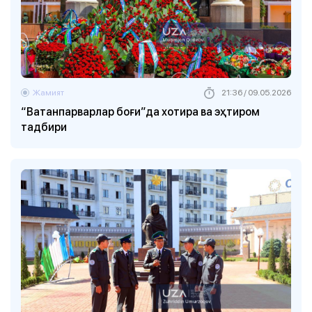
Жамият
21:36 / 09.05.2026
“Ватанпарварлар боғи”да хотира ва эҳтиром
тадбири