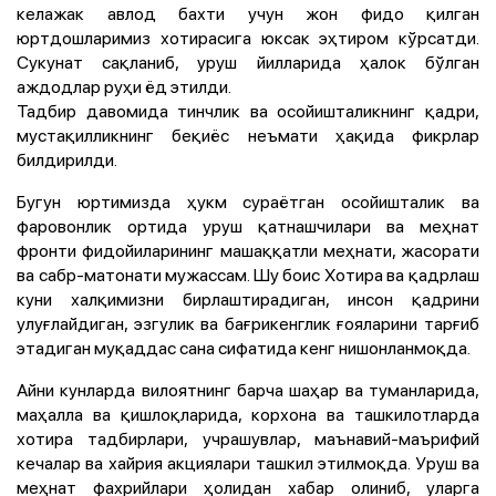
келажак авлод бахти учун жон фидо қилган
юртдошларимиз хотирасига юксак эҳтиром кўрсатди.
Сукунат сақланиб, уруш йилларида ҳалок бўлган
аждодлар руҳи ёд этилди.
Тадбир давомида тинчлик ва осойишталикнинг қадри,
мустақилликнинг беқиёс неъмати ҳақида фикрлар
билдирилди.
Бугун юртимизда ҳукм сураётган осойишталик ва
фаровонлик ортида уруш қатнашчилари ва меҳнат
фронти фидойиларининг машаққатли меҳнати, жасорати
ва сабр-матонати мужассам. Шу боис Хотира ва қадрлаш
куни халқимизни бирлаштирадиган, инсон қадрини
улуғлайдиган, эзгулик ва бағрикенглик ғояларини тарғиб
этадиган муқаддас сана сифатида кенг нишонланмоқда.
Айни кунларда вилоятнинг барча шаҳар ва туманларида,
маҳалла ва қишлоқларида, корхона ва ташкилотларда
хотира тадбирлари, учрашувлар, маънавий-маърифий
кечалар ва хайрия акциялари ташкил этилмоқда. Уруш ва
меҳнат фахрийлари ҳолидан хабар олиниб, уларга