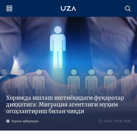
Хорижда ишлаш иштиёқидаги фуқаролар
диққатига: Миграция агентлиги муҳим
огоҳлантириш билан чиқди
Хориж хабарлари
10:42 / 01.06.2026