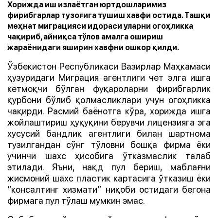
Хорижда иш излаётган юртдошларимиз
фирибгарлар тузоғига тушиш хавфи остида. Ташқи
меҳнат миграцияси идораси уларни огоҳликка
чақириб, айниқса тўлов амалга ошириш
жараёнидаги яширин хавфни ошкор қилди.
Ўзбекистон Республикаси Вазирлар Маҳкамаси
ҳузуридаги Миграция агентлиги чет элга ишга
кетмоқчи бўлган фуқароларни фирибгарлик
қурбони бўлиб қолмасликлари учун огоҳликка
чақирди. Расмий баёнотга кўра, хорижда ишга
жойлаштириш ҳуқуқини берувчи лицензияга эга
хусусий бандлик агентлиги билан шартнома
тузилгандан сўнг тўловни бошқа фирма ёки
учинчи шахс ҳисобига ўтказмаслик талаб
этилади. Яъни, нақд пул бериш, маблағни
жисмоний шахс пластик картасига ўтказиш ёки
“консалтинг хизмати” ниқоби остидаги бегона
фирмага пул тўлаш мумкин эмас.