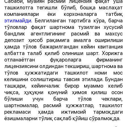
Сабаби, муайян расмий лицензия фақат ўша
ташкилотга тегишли бўлиб, бошқа маслаҳат
компаниялари ёки корхоналарга татбиқ
этилмайди.
Белгиланган тартибга кўра, барча
тўловлар фақат шартнома тузилган хусусий
бандлик агентлигининг расмий ва махсус
депозит ҳисоб рақамига амалга оширилиши
ҳамда тўлов бажарилгандан кейин квитанция
албатта талаб қилиб олиниши шарт. Хорижга
отланаётган фуқароларга фирманинг
лицензиясини олдиндан текшириш, шартнома ва
тўлов ҳужжатидаги ташкилот номи мос
келишини солиштириш тавсия этилади. Бундан
ташқари, кейинчалик бирор муаммо келиб
чиқса, ҳуқуқни қонуний ҳимоя қилиш осон
бўлиши учун барча тўлов чеклари,
шартномалар, расмий ҳужжатлар, ташкилот
рекламаси ҳамда ижтимоий тармоқдаги
ёзишмаларни тўлиқ сақлаб қўйиш сўралмоқда.