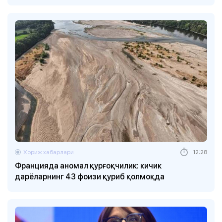
Хориж хабарлари
12:28
Францияда аномал қурғоқчилик: кичик
дарёларнинг 43 фоизи қуриб қолмоқда