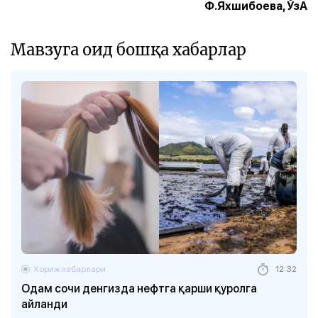
Ф.Яхшибоева, ЎзА
Мавзуга оид бошқа хабарлар
Хориж хабарлари
12:32
Одам сочи денгизда нефтга қарши қуролга
айланди