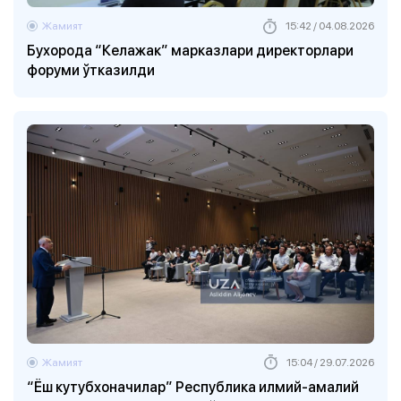
Жамият
15:42 / 04.08.2026
Бухорода “Келажак” марказлари директорлари
форуми ўтказилди
Жамият
15:04 / 29.07.2026
“Ёш кутубхоначилар” Республика илмий-амалий