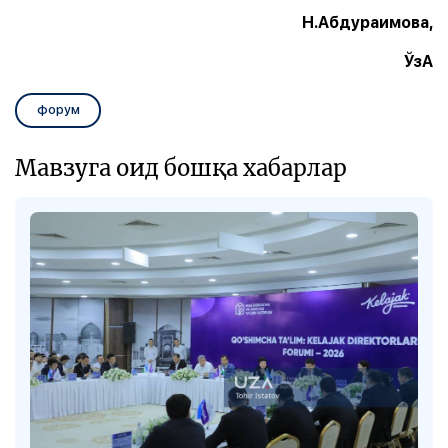
Н.Абдураимова,
ЎзА
форум
Мавзуга оид бошқа хабарлар