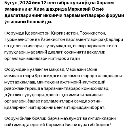
Бугун, 2024 йил 12 сентябрь куни кўҳна Хоразм
заминининг Хива шаҳрида Марказий Осиё
давлатларининг иккинчи парламентлараро форуми
ўз ишини бошлайди.
Форумда Қозоғистон, Қирғизистон, Тожикистон,
Туркманистон ва Ўзбекистон парламентлари раҳбарлари
ва делегациялари, шу жумладан, ёшлар парламенти ва
гуруҳлари, маҳаллий давлат ҳокимияти вакиллик
органлари вакиллари иштирок этади.
Форумдан кўзланган мақсад Марказий Осиё
мамлакатлари ўртасидаги парламентлараро алоқаларни
мустаҳкамлаш, минтақани ижтимоий-иқтисодий
ривожлантиришда парламентлараро комиссиялар,
дўстлик гуруҳлари, давлат ҳокимияти вакиллик
органлари, ёшлар парламентлари ҳамда хотин-
қизларнинг иштирокини кенгайтиришдан иборат.
Форум билан боғлиқ барча маълумот ва янгиликларни
сайтимизда ёритиб борамиз. Бизни кузатиб боринг!