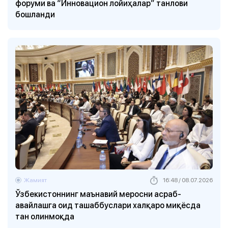
форуми ва “Инновацион лойиҳалар” танлови
бошланди
Жамият
16:48 / 08.07.2026
Ўзбекистоннинг маънавий меросни асраб-
авайлашга оид ташаббуслари халқаро миқёсда
тан олинмоқда