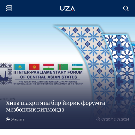
Хива шаҳри яна бир йирик форумга
мезбонлик қилмоқда
Жамият
09:20 / 12.09.2024