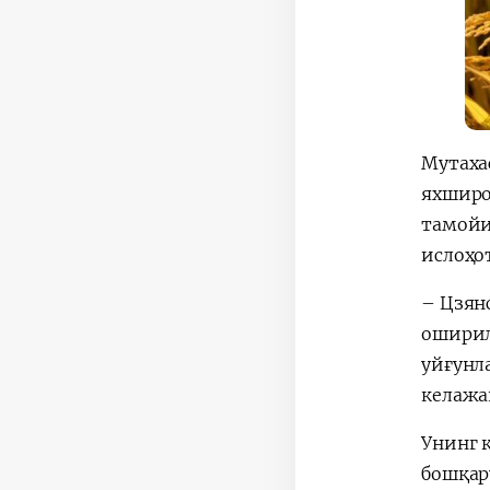
Мутаха
яхширо
тамойи
ислоҳо
– Цзян
оширил
уйғунл
келажа
Унинг 
бошқар