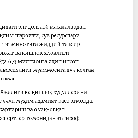
дидаги энг долзарб масалалардан
қлим шароити, сув ресурслари
вкат
2026 йил –
Ўзбекистон
Маҳаллани
Республикас
ат таъминотига жиддий таъсир
ривожлантириш ва
Президенти
овқат ва қишлоқ хўжалиги
жамиятни
Шавкат Мир
ёда 673 миллионга яқин инсон
юксалтириш йили
Олий Мажли
хавфсизлиги муаммосига дуч келган,
Ўзбекистон 
 эмас.
Мурожаатно
хўжалиги ва қишлоқ ҳудудларини
учун муҳим аҳамият касб этмоқда.
қартириш ва озиқ-овқат
кспертлар томонидан эътироф