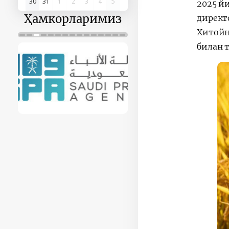
30
31
1
2
3
4
5
2025 й
Ҳамкорларимиз
директ
Хитойн
билан 