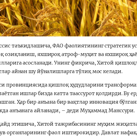
ссис таъкидлашича, ФАО фаолиятининг стратегик у
қ озиқланиш, яхшироқ атроф-муҳит ва яхшироқ ҳаё
лларига асосланади. Унинг фикрича, Хитой қишлоқ
тлар айнан шу йўналишларга тўлиқ мос келади.
си провинциясида қишлоқ ҳудудларини трансформа
аётган ишлар бизда катта таассурот қолдирди. Бу ер
ашган. Ҳар бир анъана бир вақтлар инновация бўлган
кда анъанага айланади, – деди Муҳаммад Манссури.
қайд этишича, Хитой тажрибасининг муҳим жиҳатла
ув органларининг фаол иштирокидир. Давлат нафақ