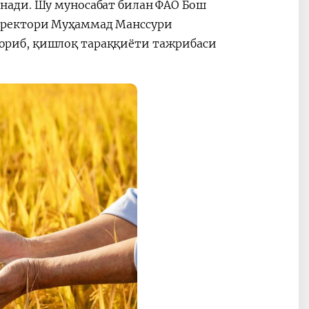
нади. Шу муносабат билан ФАО Бош
иректори Муҳаммад Манссури
риб, қишлоқ тараққиёти тажрибаси