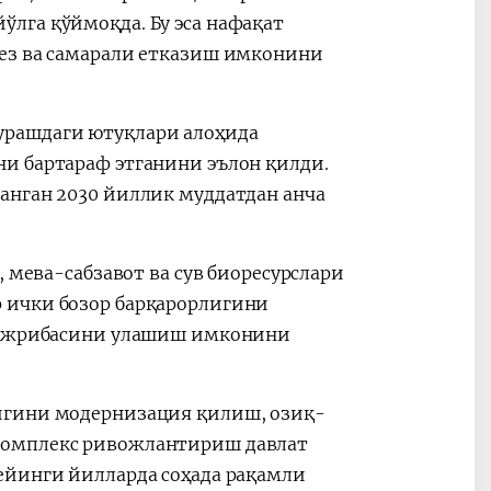
лга қўймоқда. Бу эса нафақат
тез ва самарали етказиш имконини
урашдаги ютуқлари алоҳида
и бартараф этганини эълон қилди.
анган 2030 йиллик муддатдан анча
, мева-сабзавот ва сув биоресурслари
 ички бозор барқарорлигини
 тажрибасини улашиш имконини
игини модернизация қилиш, озиқ-
комплекс ривожлантириш давлат
ейинги йилларда соҳада рақамли