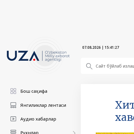
07.08.2026
|
15:41:28
Бош саҳифа
Хит
Янгиликлар лентаси
хав
Аудио хабарлар
Рукнлар