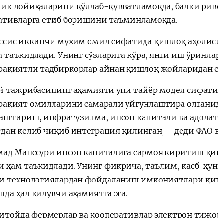
ик лойиҳаларини қўллаб-қувватламоқда, балки ри
ативларга етиб боришини таъминламоқда.
ссис иккинчи муҳим омил сифатида қишлоқ аҳолис
а таъкидлади. Унинг сўзларига кўра, янги иш ўринла
ақиятли тадбиркорлар айнан қишлоқ жойларидан 
й тажрибасининг аҳамияти уни тайёр модел сифати
ақият омилларини самарали уйғунлаштира олганида
аштириш, инфратузилма, инсон капитали ва адола
дан келиб чиқиб интеграция қилинган, – деди ФАО 
ад Манссури инсон капиталига сармоя киритиш қи
и ҳам таъкидлади. Унинг фикрича, таълим, касб-ҳун
и технологиялардан фойдаланиш имкониятлари қи
да ҳал қилувчи аҳамиятга эга.
Хитойда фермерлар ва кооперативлар электрон тижо