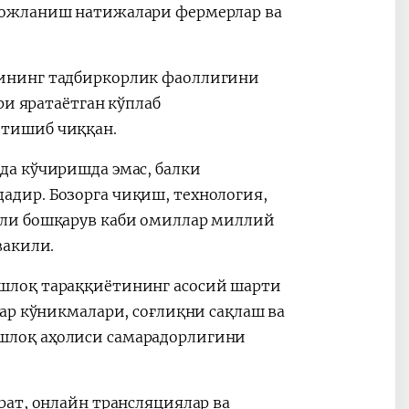
вожланиш натижалари фермерлар ва
ининг тадбиркорлик фаоллигини
ри яратаётган кўплаб
етишиб чиққан.
да кўчиришда эмас, балки
дир. Бозорга чиқиш, технология,
тли бошқарув каби омиллар миллий
вакили.
шлоқ тараққиётининг асосий шарти
ар кўникмалари, соғлиқни сақлаш ва
шлоқ аҳолиси самарадорлигини
рат, онлайн трансляциялар ва