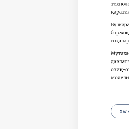
технол
қарати
Бу жар
бормоқ
соҳала
Мутаха
давлат
озиқ-о
модели
Хал