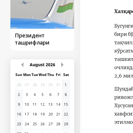
Халқар
Бугунг
бири б
Президент
Қарор ва ижро
ташрифлари
тақчил
кўрсат
ташкил
August
2026
очликд
Sun
Mon
Tue
Wed
Thu
Fri
Sat
2,6 ми
26
27
28
29
30
31
1
Шундай
2
3
4
5
6
7
8
ривожл
9
10
11
12
13
14
15
Хусуса
хавфси
16
17
18
19
20
21
22
этилмо
23
24
25
26
27
28
29