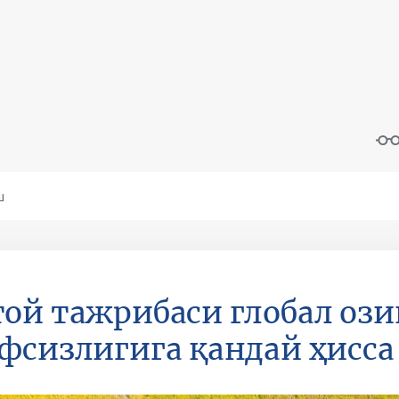
ой тажрибаси глобал ози
фсизлигига қандай ҳисс