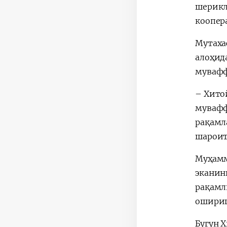
шерикл
коопер
Мутаха
алоҳид
мувафф
– Хито
мувафф
рақамл
шароит
Муҳамм
эканин
рақамл
ошириш
Бугун 