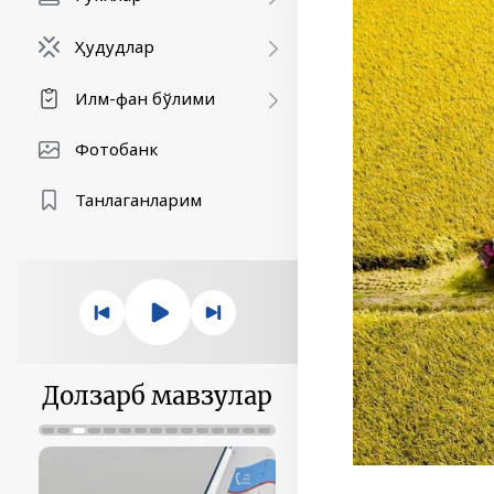
Ҳудудлар
Илм-фан бўлими
Фотобанк
Танлаганларим
Долзарб мавзулар