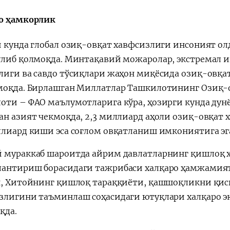
о ҳамкорлик
и кунда глобал озиқ-овқат хавфсизлиги инсоният ол
ўлиб қолмоқда. Минтақавий можаролар, экстремал и
“Ўзбекистон – 2030”
Президент Ша
стратегияси
Мирзиёев
лиги ва савдо тўсиқлари жаҳон миқёсида озиқ-овқ
раислигида
моқда. Бирлашган Миллатлар Ташкилотининг Озиқ-
ўтказилган
оти – ФАО маълумотларига кўра, ҳозирги кунда дун
видеоселектор
ан азият чекмоқда, 2,3 миллиард аҳоли озиқ-овқат 
йиғилишлари
ллиард киши эса соғлом овқатланиш имкониятига эга
 мураккаб шароитда айрим давлатларнинг қишлоқ 
антириш борасидаги тажрибаси халқаро ҳамжамият 
н, Хитойнинг қишлоқ тараққиёти, қашшоқликни қис
злигини таъминлаш соҳасидаги ютуқлари халқаро э
қда.