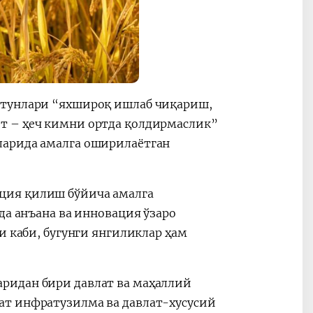
стунлари “яхшироқ ишлаб чиқариш,
т – ҳеч кимни ортда қолдирмаслик”
ларида амалга оширилаётган
ция қилиш бўйича амалга
да анъана ва инновация ўзаро
и каби, бугунги янгиликлар ҳам
ридан бири давлат ва маҳаллий
ат инфратузилма ва давлат-хусусий