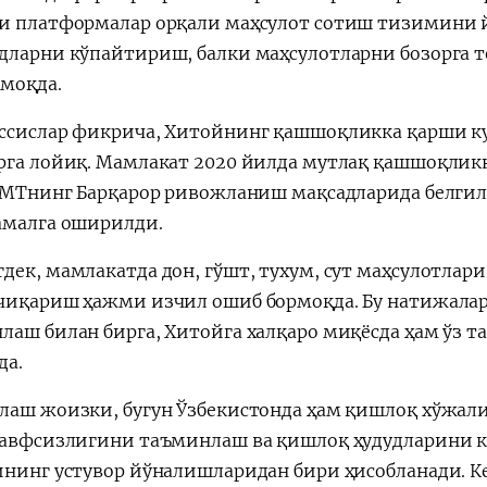
и платформалар орқали маҳсулот сотиш тизимини йў
дларни кўпайтириш, балки маҳсулотларни бозорга 
рмоқда.
ссислар фикрича, Хитойнинг қашшоқликка қарши к
рга лойиқ. Мамлакат 2020 йилда мутлақ қашшоқликн
 БМТнинг Барқарор ривожланиш мақсадларида белгил
амалга оширилди.
ек, мамлакатда дон, гўшт, тухум, сут маҳсулотлари
чиқариш ҳажми изчил ошиб бормоқда. Бу натижалар
лаш билан бирга, Хитойга халқаро миқёсда ҳам ўз
да.
лаш жоизки, бугун Ўзбекистонда ҳам қишлоқ хўжал
хавфсизлигини таъминлаш ва қишлоқ ҳудудларини 
ининг устувор йўналишларидан бири ҳисобланади. К