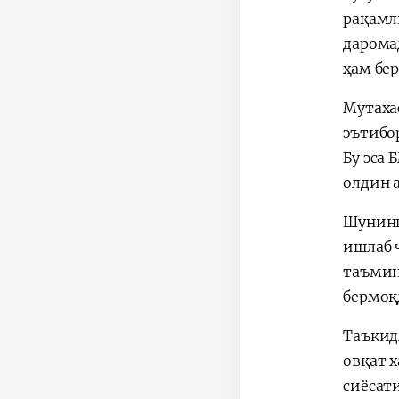
рақамл
дарома
ҳам бе
Мутаха
эътибо
Бу эса
олдин 
Шунингд
ишлаб 
таъмин
бермоқ
Таъкид
овқат 
сиёсат