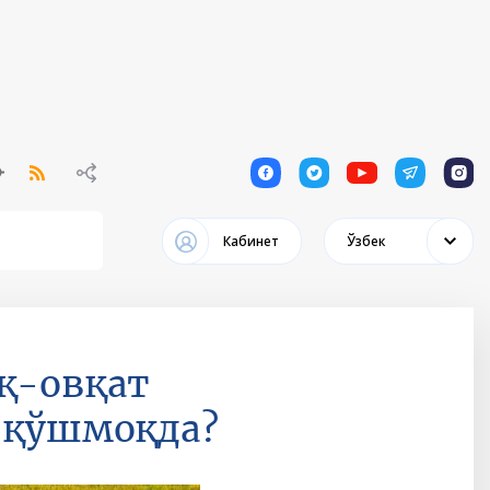
1
1
1
1
1
Кабинет
Ўзбек
қ-овқат
а қўшмоқда?