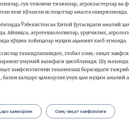
огиялар, сув тежовчи тизимлар, агрокластерлар ва
лган кенг кўламли ислоҳотлар амалга оширилмоқда.
аёнларда Ўзбекистон ва Хитой ўртасидаги амалий ҳ
да. Айниқса, агротехнологиялар, уруғчилик, агролог
рида қўшма лойиҳалар муҳим аҳамият касб этмоқда.
ссислар таъкидлаганидек, глобал озиқ-овқат хавфс
ларнинг умумий вазифаси ҳисобланади. Шу маънода
вқат хавфсизлигини таъминлаш борасидаги тажри
, балки халқаро ҳамкорлик учун ҳам муҳим амалий а
қаро ҳамкорлик
Озиқ-овқат хавфсизлиги