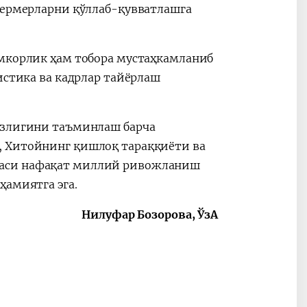
 фермерларни қўллаб-қувватлашга
амкорлик ҳам тобора мустаҳкамланиб
истика ва кадрлар тайёрлаш
излигини таъминлаш барча
, Хитойнинг қишлоқ тараққиёти ва
баси нафақат миллий ривожланиш
ҳамиятга эга.
Нилуфар Бозорова, ЎзА