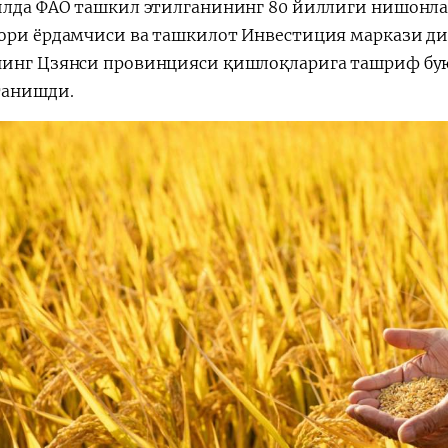
илда ФАО ташкил этилганининг 80 йиллиги нишонла
ори ёрдамчиси ва ташкилот Инвестиция маркази д
инг Цзянси провинцияси қишлоқларига ташриф бую
танишди.