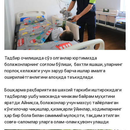
Тадбир очилишида сўз олганлар юртимизда
болажонларнинг соғлом бўлиши, бахтли яшаши, уларнинг
порлоқ келажаги учун зарур барча ишлар амалга
оширилаётганлигини алоҳида таъкидлади.
Бошқарма раҳбарияти ва шахсий таркиби иштирокидаги
тадбирлар ушбу масканда чинакам байрам муҳитини
яратди. Айниқса, болажонлар учун махсус тайёрланган
кўнгилочар чиқишлар, қизиқарли ўйинлар, ходимларнинг
ҳар бир бола билан самимий мулоқоти, тақдим этилган
совға-саломлар уларга олам-олам қувонч улашди.