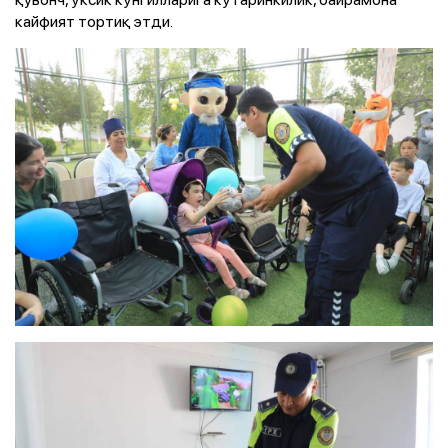
кайфият тортиқ этди.