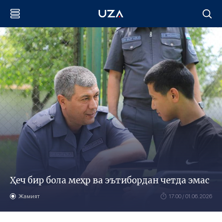
Ҳеч бир бола меҳр ва эътибордан четда эмас
Жамият
17:00 / 01.06.2026