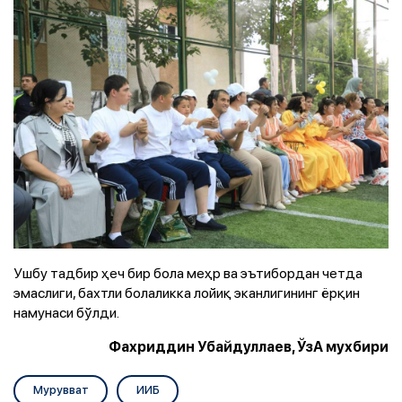
Ушбу тадбир ҳеч бир бола меҳр ва эътибордан четда
эмаслиги, бахтли болаликка лойиқ эканлигининг ёрқин
намунаси бўлди.
Фахриддин Убайдуллаев, ЎзА мухбири
Мурувват
ИИБ