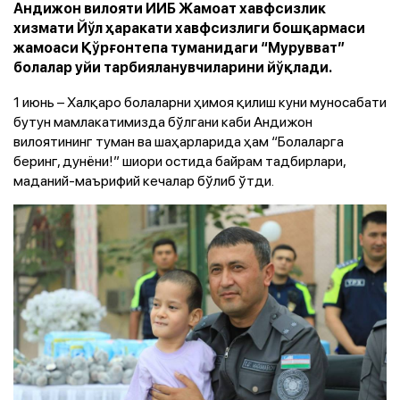
Андижон вилояти ИИБ Жамоат хавфсизлик
хизмати Йўл ҳаракати хавфсизлиги бошқармаси
жамоаси Қўрғонтепа туманидаги “Мурувват”
болалар уйи тарбияланувчиларини йўқлади.
1 июнь – Халқаро болаларни ҳимоя қилиш куни муносабати
бутун мамлакатимизда бўлгани каби Андижон
вилоятининг туман ва шаҳарларида ҳам “Болаларга
беринг, дунёни!” шиори остида байрам тадбирлари,
маданий-маърифий кечалар бўлиб ўтди.