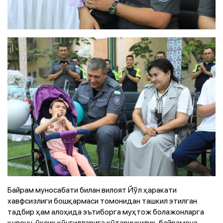
Байрам муносабати билан вилоят Йўл ҳаракати
хавфсизлиги бошқармаси томонидан ташкил этилган
тадбир ҳам алоҳида эътиборга муҳтож болажонларга
қувонч, ўксик кўнгилларига кўтаринкилик, байрамона