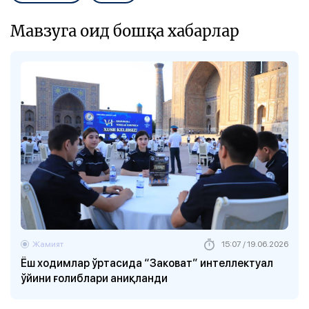
Мавзуга оид бошқа хабарлар
Жамият
15:07 / 19.06.2026
Ёш ходимлар ўртасида “Заковат” интеллектуал
ўйини ғолиблари аниқланди