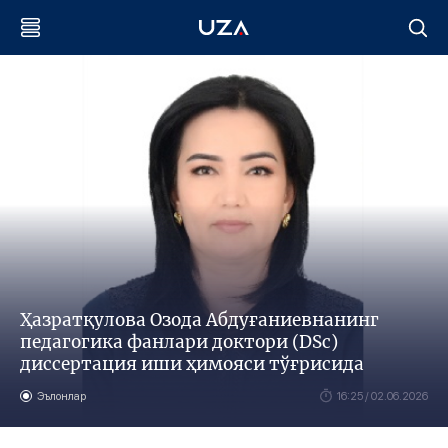
Ҳазратқулова Озода Абдуғаниевнанинг
педагогика фанлари доктори (DSc)
диссертaция иши ҳимояси тўғрисида
Эълонлар
16:25 / 02.06.2026