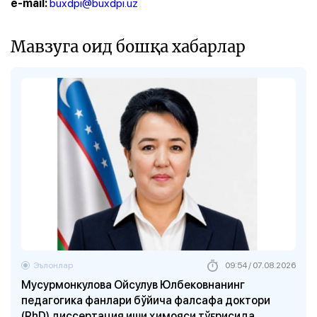
buxdpi@buxdpi.uz
e-mail:
Мавзуга оид бошқа хабарлар
Эълонлар
09:54 / 07.08.2026
Мусурмонкулова Ойсулув Юлбековнанинг
педагогика фанлари бўйича фалсафа доктори
(PhD) диссертация иши ҳимояси тўғрисида