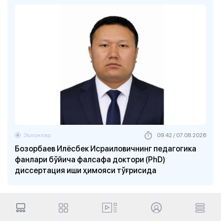
Эълонлар
09:42 / 07.08.2026
Бозорбаев Илёсбек Исраиловичнинг педагогика
фанлари бўйича фалсафа доктори (PhD)
диссертация иши ҳимояси тўғрисида