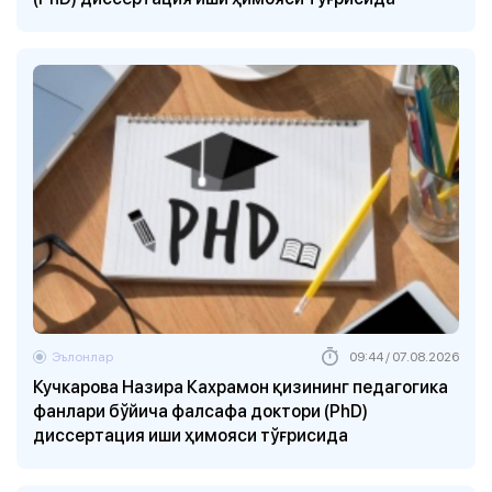
Эълонлар
09:44 / 07.08.2026
Кучкарова Назира Кахрамон қизининг педагогика
фанлари бўйича фалсафа доктори (PhD)
диссертация иши ҳимояси тўғрисида