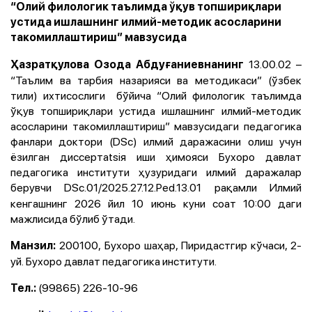
“Олий филологик таълимда ўқув топшириқлари
устида ишлашнинг илмий-методик асосларини
такомиллаштириш” мавзусида
13.00.02 –
Ҳазратқулова Озода Абдуғаниевнанинг
“Таълим ва тарбия назарияси ва методикаси” (ўзбек
тили) ихтисослиги бўйича “Олий филологик таълимда
ўқув топшириқлари устида ишлашнинг илмий-методик
асосларини такомиллаштириш” мавзусидаги педагогика
фанлари доктори (DSc) илмий даражасини олиш учун
ёзилган диссертatsiя иши ҳимояси Бухоро давлат
педагогика институти ҳузуридаги илмий даражалар
берувчи DSc.01/2025.27.12.Ped.13.01
рақамли Илмий
кенгашнинг 2026 йил 10 июнь куни соат 10:00 даги
мажлисида бўлиб ўтади.
200100, Бухоро шаҳар, Пиридастгир кўчаси, 2-
Манзил:
уй. Бухоро давлат педагогика институти.
(99865) 226-10-96
Тел.: