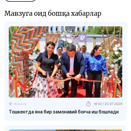
Мавзуга оид бошқа хабарлар
Жамият
16:02 / 20.07.2026
Тошкентда яна бир замонавий боғча иш бошлади