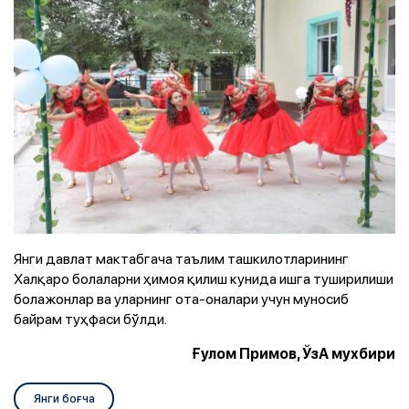
Янги давлат мактабгача таълим ташкилотларининг
Халқаро болаларни ҳимоя қилиш кунида ишга туширилиши
болажонлар ва уларнинг ота-оналари учун муносиб
байрам туҳфаси бўлди.
Ғулом Примов, ЎзА мухбири
Янги боғча