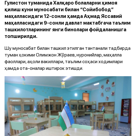
Гулистон туманида Халқаро болаларни ҳимоя
қилиш куни муносабати билан “Сойибобод”
маҳалласидаги 12-сонли ҳамда Аҳмад Яссавий
маҳалласидаги 9-сонли давлат мактабгача таълим
ташкилотларининг янги бинолари фойдаланишга
топширилди.
Шу муносабат билан ташкил этилган тантанали тадбирда
туман ҳокими Олимжон Жўраев, нуронийлар, маҳалла
фаоллари, аҳоли вакиллари, таълим соҳаси ходимлари
ҳамда ота-оналар иштирок этишди.