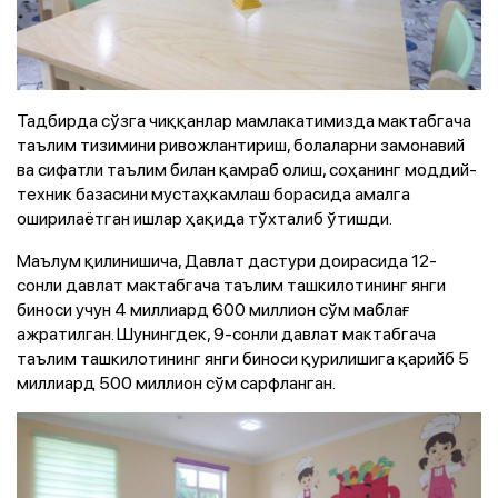
Тадбирда сўзга чиққанлар мамлакатимизда мактабгача
таълим тизимини ривожлантириш, болаларни замонавий
ва сифатли таълим билан қамраб олиш, соҳанинг моддий-
техник базасини мустаҳкамлаш борасида амалга
оширилаётган ишлар ҳақида тўхталиб ўтишди.
Маълум қилинишича, Давлат дастури доирасида 12-
сонли давлат мактабгача таълим ташкилотининг янги
биноси учун 4 миллиард 600 миллион сўм маблағ
ажратилган. Шунингдек, 9-сонли давлат мактабгача
таълим ташкилотининг янги биноси қурилишига қарийб 5
миллиард 500 миллион сўм сарфланган.