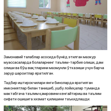
Замонавий талаблар асосида бунёд этилган мазкур
муассасаларда болаларнинг таълим-тарбия олиши, дам
олиши ва бўш вақтларини мазмунли ўтказиши учун барча
зарур шароитлар яратилган.
Тадбир иштирокчилари янги биноларда яратилган
имкониятлар билан танишиб, ушбу лойиҳалар туманда
мактабгача таълим қамровини кенгайтириш ва таълим
сифати ошишига хизмат қилишини таъкидлашди.