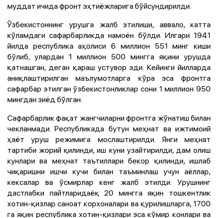
муддат ичида фронт эҳтиёжларига бўйсундирилди.
Ўзбекистоннинг урушга жалб этилиши, аввало, катта
кўламдаги сафарбарликда намоён бўлди. Илгари 1941
йилда республика аҳолиси 6 миллион 551 минг киши
бўлиб, улардан 1 миллион 500 мингга яқини урушда
қатнашган, деган қараш устувор эди. Кейинги йилларда
аниқлаштирилган маълумотларга кўра эса фронтга
сафарбар этилган ўзбекистонликлар сони 1 миллион 950
мингдан зиёд бўлган.
Сафарбарлик фақат жангчиларни фронтга жўнатиш билан
чекланмади. Республикада бутун меҳнат ва ижтимоий
ҳаёт уруш режимига мослаштирилди. Янги меҳнат
тартиби жорий қилинди, иш куни узайтирилди, дам олиш
кунлари ва меҳнат таътиллари бекор қилинди, ишлаб
чиқаришни ишчи кучи билан таъминлаш учун аёллар,
кексалар ва ўсмирлар кенг жалб этилди. Урушнинг
дастлабки пайтларидаёқ 20 мингга яқин тошкентлик
хотин-қизлар саноат корхоналари ва қурилишларга, 1700
га яқин республика хотин-қизлари эса кўмир конлари ва