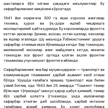
шахталарга йўл олгани ҳақидаги маълумотлар бу
сафарбарликнинг миқёсини кўрсатади.
1941 йил охиригача 300 га яқин корхона жанговар
техника, қурол ва ўқ-дори ишлаб чиқаришга
мослаштирилиб қайта қурилди. Бу корхоналарда фронтга
кетган эркаклар ўрнини, асосан, хотин-қизлар, кексалар
ва ёшлар эгаллади. Шу маънода Ўзбекистоннинг урушга
сафарбар этилиши икки йўналишда кечди: бир томондан,
миллионлаб инсонлар жанг майдонига кетди, иккинчи
томондан эса фронт ортида қолган аҳоли фронтни
таъминлаш учун меҳнат фронтига айланди.
Сафарбарликнинг яна бир муҳим қирраси — транспорт ва
коммуникация тизимининг ҳарбий аҳамият касб этиши
бўлди. Урушда ғалабага эришиш транспорт иши билан
узвий боғлиқ эди. 1943 йил 25 январда “Тошкент темир
йўли иши тўғрисида” махсус қарор қабул қилиниб, темир
йўл ҳарбий ҳолатга ўтказилди, унда ишловчилар
сафарбар этилган деб ҳисобланди, ҳарбий интизом
талаблари жорий қилинди. Бу ҳолат республика