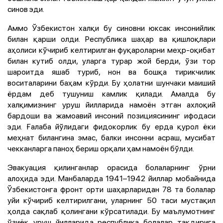
синов эди.
Аммо Ўзбекистон халқи бу синовни юксак инсонийлик
билан қарши олди. Республика шаҳар ва қишлоқлари
аҳолиси кўчириб келтирилган фуқароларни меҳр-оқибат
билан кутиб олди, уларга турар жой берди, ўзи тор
шароитда яшаб туриб, нон ва бошқа тирикчилик
воситаларини баҳам кўрди. Бу ҳолатни шунчаки маиший
ёрдам деб тушуниш камлик қилади. Амалда бу
халқимизнинг уруш йилларида намоён этган ахлоқий
бардоши ва жамоавий инсоний позициясининг ифодаси
эди. Ғалаба йўлидаги фидокорлик бу ерда қурол ёки
меҳнат билангина эмас, балки инсонни асраш, мусибат
чекканларга паноҳ бериш орқали ҳам намоён бўлди.
Эвакуация қилинганлар орасида болаларнинг ўрни
алоҳида эди. Манбаларда 1941–1942 йиллар мобайнида
Ўзбекистонга фронт орти шаҳарларидан 78 та болалар
уйи кўчириб келтирилгани, уларнинг 50 таси мустақил
ҳолда сақлаб қолингани кўрсатилади. Бу маълумотнинг
ўзиёқ уруш йилларида республика болалар тақдирига