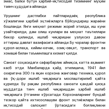
эмас, балки бутун ҳарбий-иқтисодий тизимнинг муҳим
таянч ҳудудига айланди.
Урушнинг дастлабки пайтларидаёқ республика
хўжалигини ҳарбий эҳтиёжларга бўйсундириш жараёни
бошланди. Янги меҳнат режими жорий этилди, иш куни
узайтирилди, дам олиш кунлари ва меҳнат таътиллари
бекор қилинди, ишлаб чиқаришни узлуксиз давом
эттириш давлат вазифасига айланди. Бу чоралар фронтни
қурол-аслаҳа, кийим-кечак, озиқ-овқат, транспорт ва
хомашё билан таъминлашга хизмат қилди.
Саноат соҳасидаги сафарбарлик айниқса, катта аҳамият
касб этди. Манбаларда қайд этилишича, 1941 йил
охиригача 300 га яқин корхона жанговар техника, қурол
ва ўқ-дори ишлаб чиқаришга мослаштирилиб қайта
қурилди. Бу рақам республика саноати қандай қисқа
муддатда тинч ишлаб чиқаришдан ҳарбий ишлаб
чиқаришга ўтганини кўрсатади. Корхоналарнинг бундай
тезкор қайта ихтисослашуви фронт эҳтиёжлари билан
иқтисодий салоҳият ўртасидаги боғлиқликни