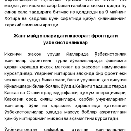
меҳнат, интизом ва сабр билан ғалабага хизмат қилди. Бу
синов халқ тақдирига битмас из қолдирди ва 9 майнинг
Хотира ва қадрлаш куни сифатида қабул қилинишининг
тарихий заминини яратди.
Жанг майдонларидаги жасорат: фронтдаги
ўзбекистонликлар
Иккинчи жаҳон уруши йилларида ўзбекистонлик
жангчилар фронтнинг турли йўналишларида фашизмга
қарши курашда юксак матонат ва жасорат намунасини
кўрсатдилар. Уларнинг иштироки алоҳида бир фронт ёки
чекланган ҳудуд билан эмас, балки урушнинг ҳал қилувчи
йўналишлари билан боғлиқ бўлди. Кейинги тадқиқотларда
Кавказ ва Сталинград мудофааси, ҳужум операциялари,
Кавказни озод қилиш жанглари, ҳарбий учувчиларнинг
жанговар йўли ва қаршилик ҳаракатида қатнашган
ўзбекистонликлар ҳақида махсус боблар ажратилгани
ҳам бу иштирокнинг миқёси ва аҳамиятини кўрсатади.
Ўзбекистондан сафарбар этилган жангчиларнинг