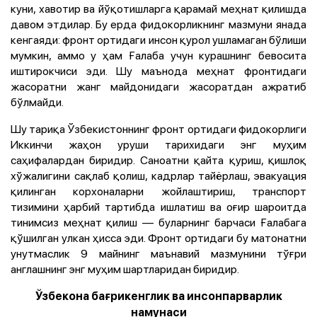
куни, хавотир ва йўқотишларга қарамай меҳнат қилишда
давом этдилар. Бу ерда фидокорликнинг мазмуни янада
кенгаяди: фронт ортидаги инсон қурол ушламаган бўлиши
мумкин, аммо у ҳам Ғалаба учун курашнинг бевосита
иштирокчиси эди. Шу маънода меҳнат фронтидаги
жасоратни жанг майдонидаги жасоратдан ажратиб
бўлмайди.
Шу тариқа Ўзбекистоннинг фронт ортидаги фидокорлиги
Иккинчи жаҳон уруши тарихидаги энг муҳим
саҳифалардан биридир. Саноатни қайта қуриш, қишлоқ
хўжалигини сақлаб қолиш, кадрлар тайёрлаш, эвакуация
қилинган корхоналарни жойлаштириш, транспорт
тизимини ҳарбий тартибда ишлатиш ва оғир шароитда
тинимсиз меҳнат қилиш — буларнинг барчаси Ғалабага
қўшилган улкан ҳисса эди. Фронт ортидаги бу матонатни
унутмаслик 9 майнинг маънавий мазмунини тўғри
англашнинг энг муҳим шартларидан биридир.
Ўзбекона бағрикенглик ва инсонпарварлик
намунаси