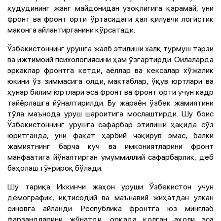
ҳудудининг жанг майдонидан узоқлигига қарамай, уни
фронт ва фронт орти ўртасидаги ҳал қилувчи логистик
маконга айлантирганини кўрсатади.
Ўзбекистоннинг урушга жалб этилиши халқ турмуш тарзи
ва ижтимоий психологиясини ҳам ўзгартирди. Оилаларда
эркаклар фронтга кетди, аёллар ва кексалар хўжалик
юкини ўз зиммасига олди, мактаблар, ўқув юртлари ва
ҳунар билим юртлари эса фронт ва фронт орти учун кадр
тайёрлашга йўналтирилди. Бу жараён ўзбек жамиятини
тўла маънода уруш шароитига мослаштирди. Шу боис
Ўзбекистоннинг урушга сафарбар этилиши ҳақида сўз
юритганда, уни фақат ҳарбий чақирув эмас, балки
жамиятнинг барча куч ва имкониятларини фронт
манфаатига йўналтирган умуммиллий сафарбарлик, деб
баҳолаш тўғрироқ бўлади.
Шу тариқа Иккинчи жаҳон уруши Ўзбекистон учун
демографик, иқтисодий ва маънавий жиҳатдан улкан
синовга айланди. Республика фронтга юз минглаб
фарзандларини жўнатди, орқада қолган аҳоли эса