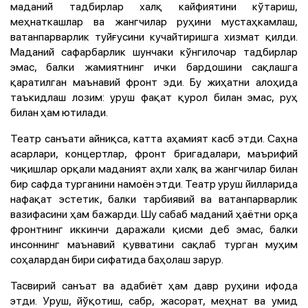
маданий тадбирлар халқ кайфиятини кўтариш,
меҳнаткашлар ва жангчилар руҳини мустаҳкамлаш,
ватанпарварлик туйғусини кучайтиришга хизмат қилди.
Маданий сафарбарлик шунчаки кўнгилочар тадбирлар
эмас, балки жамиятнинг ички бардошини сақлашга
қаратилган маънавий фронт эди. Бу жиҳатни алоҳида
таъкидлаш лозим: уруш фақат қурол билан эмас, руҳ
билан ҳам ютилади.
Театр санъати айниқса, катта аҳамият касб этди. Саҳна
асарлари, концертлар, фронт бригадалари, маърифий
чиқишлар орқали маданият аҳли халқ ва жангчилар билан
бир сафда турганини намоён этди. Театр уруш йилларида
нафақат эстетик, балки тарбиявий ва ватанпарварлик
вазифасини ҳам бажарди. Шу сабаб маданий ҳаётни орқа
фронтнинг иккинчи даражали қисми деб эмас, балки
инсоннинг маънавий қувватини сақлаб турган муҳим
соҳалардан бири сифатида баҳолаш зарур.
Тасвирий санъат ва адабиёт ҳам давр руҳини ифода
этди. Уруш, йўқотиш, сабр, жасорат, меҳнат ва умид