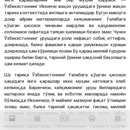
Ўзбекистоннинг Иккинчи жаҳон урушидаги ўрнини жаҳон
тарихи контекстида англашга интилишдир. Бугун мавзуга
доир айрим материалларда халқимизнинг Ғалабага
қўшган ҳиссаси чинакам мардлик ва қаҳрамонлик
солномаси сифатида талқин қилиниши бежиз эмас. Чунки
Ўзбекистоннинг урушдаги роли нафақат собиқ иттифоқ
доирасида, балки фашизмга қарши умумжаҳон кураши
доирасида ҳам кўрилиши лозим. Бу қараш миллий ғурурни
ошириш билан бирга, тарихий ўринни ҳаққоний баҳолашга
ҳам хизмат қилади.
Шу тариқа Ўзбекистоннинг Ғалабага қўшган ҳиссаси
ҳақидаги янги қарашлар икки муҳим натижага олиб
келмоқда. Биринчиси, халқимизнинг уруш йилларидаги
иштироки янада тўлиқ ва исботли манзарада намоён
бўлмоқда. Иккинчиси, 9 майнинг мазмуни фақат ўтмишни
эслаш эмас, балки тарихий ҳақиқатни тиклаш, миллий
хотирани мустаҳкамлаш ва ёш авлодга холис сабоқ
бериш вазифаси билан бойимоқда. Ана шу нуқтаи
назардан қаралганда, Ўзбекистоннинг Ғалабага қўшган