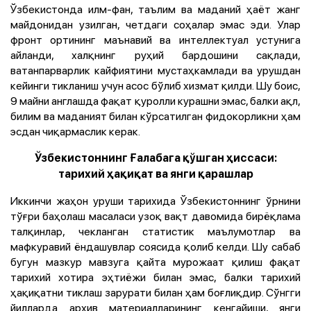
Ўзбекистонда илм-фан, таълим ва маданий ҳаёт жанг
майдонидан узилган, четдаги соҳалар эмас эди. Улар
фронт ортининг маънавий ва интеллектуал устунига
айланди, халқнинг руҳий бардошини сақлади,
ватанпарварлик кайфиятини мустаҳкамлади ва урушдан
кейинги тикланиш учун асос бўлиб хизмат қилди. Шу боис,
9 майни англашда фақат қуролли курашни эмас, балки ақл,
билим ва маданият билан кўрсатилган фидокорликни ҳам
эсдан чиқармаслик керак.
Ўзбекистоннинг Ғалабага қўшган ҳиссаси:
тарихий ҳақиқат ва янги қарашлар
Иккинчи жаҳон уруши тарихида Ўзбекистоннинг ўрнини
тўғри баҳолаш масаласи узоқ вақт давомида бирёқлама
талқинлар, чекланган статистик маълумотлар ва
мафкуравий ёндашувлар соясида қолиб келди. Шу сабаб
бугун мазкур мавзуга қайта мурожаат қилиш фақат
тарихий хотира эҳтиёжи билан эмас, балки тарихий
ҳақиқатни тиклаш зарурати билан ҳам боғлиқдир. Сўнгги
йилларда архив материалларининг кенгайиши, янги