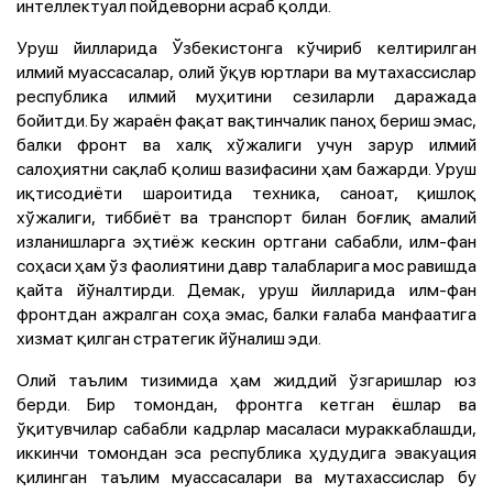
интеллектуал пойдеворни асраб қолди.
Уруш йилларида Ўзбекистонга кўчириб келтирилган
илмий муассасалар, олий ўқув юртлари ва мутахассислар
республика илмий муҳитини сезиларли даражада
бойитди. Бу жараён фақат вақтинчалик паноҳ бериш эмас,
балки фронт ва халқ хўжалиги учун зарур илмий
салоҳиятни сақлаб қолиш вазифасини ҳам бажарди. Уруш
иқтисодиёти шароитида техника, саноат, қишлоқ
хўжалиги, тиббиёт ва транспорт билан боғлиқ амалий
изланишларга эҳтиёж кескин ортгани сабабли, илм-фан
соҳаси ҳам ўз фаолиятини давр талабларига мос равишда
қайта йўналтирди. Демак, уруш йилларида илм-фан
фронтдан ажралган соҳa эмас, балки ғалаба манфаатига
хизмат қилган стратегик йўналиш эди.
Олий таълим тизимида ҳам жиддий ўзгаришлар юз
берди. Бир томондан, фронтга кетган ёшлар ва
ўқитувчилар сабабли кадрлар масаласи мураккаблашди,
иккинчи томондан эса республика ҳудудига эвакуация
қилинган таълим муассасалари ва мутахассислар бу