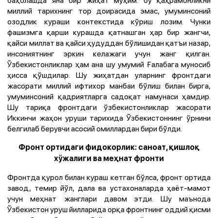
миллий тарихнинг тор доирасида эмас, умуминсоний
озодлик кураши контекстида кўриш лозим. Чунки
фашизмга қарши курашда қатнашган ҳар бир жангчи,
қайси миллат ва қайси ҳудуддан бўлишидан қатъи назар,
инсониятнинг эркин келажаги учун жанг қилган.
Ўзбекистонликлар ҳам ана шу умумий Ғалабага муносиб
ҳисса қўшдилар. Шу жиҳатдан уларнинг фронтдаги
жасорати миллий ифтихор манбаи бўлиш билан бирга,
умуминсоний қадриятларга садоқат намунаси ҳамдир.
Шу тариқа фронтдаги ўзбекистонликлар жасорати
Иккинчи жаҳон уруши тарихида Ўзбекистоннинг ўрнини
белгилаб берувчи асосий омиллардан бири бўлди.
Фронт ортидаги фидокорлик: саноат, қишлоқ
хўжалиги ва меҳнат фронти
Фронтда қурол билан кураш кетган бўлса, фронт ортида
завод, темир йўл, дала ва устахоналарда ҳаёт-мамот
учун меҳнат жанглари давом этди. Шу маънода
Ўзбекистон уруш йилларида орқа фронтнинг оддий қисми