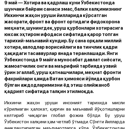
9 май — Хотира ва қадрлаш куни Ўзбекистонда
шунчаки байрам санаси эмас, балки халқимизнинг
Иккинчи жаҳон уруши йилларида кўрсатган
жасорати, фронт ва фронт ортидаги фидокорона
меҳнати, шунингдек, уруш қурбонлари хотирасига
юксак эҳтиром ифодаси сифатида қарор топган
тарихий-маънавий кундир. Бу сана орқали миллий
хотира, авлодлар ворисийлиги ва тинчлик қадри
ҳақидаги тасаввурлар янада теранлашади. Янги
Ўзбекистонда 9 майга муносабат давлат сиёсати,
жамоатчилик онги ва маърифий тарбияда узвий
ўрин эгаллаб, уруш қатнашчилари, меҳнат фронти
фахрийлари ҳамда Ватан ҳимояси йўлида қурбон
бўлган аждодларимизни ёд этиш олийжаноб
қадрият сифатида талқин этилмоқда.
Иккинчи жаҳон уруши инсоният тарихида мисли
кўрилмаган ҳалокат, қирғин ва маънавий йўқотишларни
келтириб чиқарган глобал фожиа бўлди. Бу уруш
Ўзбекистон халқини ҳам четлаб ўтмади. Сўнгги йилларда
аниқлаштирилган маълумотларга кўра, Ўзбекистондан