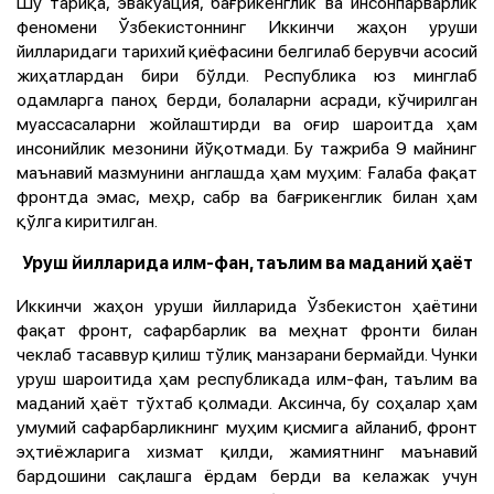
Шу тариқа, эвакуация, бағрикенглик ва инсонпарварлик
феномени Ўзбекистоннинг Иккинчи жаҳон уруши
йилларидаги тарихий қиёфасини белгилаб берувчи асосий
жиҳатлардан бири бўлди. Республика юз минглаб
одамларга паноҳ берди, болаларни асради, кўчирилган
муассасаларни жойлаштирди ва оғир шароитда ҳам
инсонийлик мезонини йўқотмади. Бу тажриба 9 майнинг
маънавий мазмунини англашда ҳам муҳим: Ғалаба фақат
фронтда эмас, меҳр, сабр ва бағрикенглик билан ҳам
қўлга киритилган.
Уруш йилларида илм-фан, таълим ва маданий ҳаёт
Иккинчи жаҳон уруши йилларида Ўзбекистон ҳаётини
фақат фронт, сафарбарлик ва меҳнат фронти билан
чеклаб тасаввур қилиш тўлиқ манзарани бермайди. Чунки
уруш шароитида ҳам республикада илм-фан, таълим ва
маданий ҳаёт тўхтаб қолмади. Аксинча, бу соҳалар ҳам
умумий сафарбарликнинг муҳим қисмига айланиб, фронт
эҳтиёжларига хизмат қилди, жамиятнинг маънавий
бардошини сақлашга ёрдам берди ва келажак учун