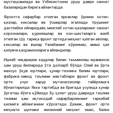
мустаҳкамлади ва Ўзбекистонни уруш даври саноат
базаларидан бирига айлантирди.
Фронтга сафарбар этилган эркаклар ўрнини хотин-
қизлар, кексалар ва ўсмирлар эгаллади. Урушнинг
дастлабки ойларидаёқ минглаб хотин-қизларнинг саноат
корхоналари, қурилишлар ва кон-шахталарга жалб
этилган. Шу тариқа фронт ортида меҳнат қилган аёллар,
кексалар ва ёшлар Ғалабанинг кўринмас, аммо ҳал
қилувчи қаҳрамонларига айландилар.
Ишлаб чиқаришни кадрлар билан таъминлаш муаммоси
ҳам уруш йилларида ўта долзарб бўлди. Олий ва ўрта
махсус ўқув юртлари, ҳунар-техника билим юртлари,
фабрика-завод таълими мактаблари фронт ва фронт
орти учун зарур мутахассислар тайёрлашга
йўналтирилди. Якка тартибда ва бригада усулида ҳунар
ўргатиш йўлга қўйилди. Бу ҳолат уруш даврида таълим
тизими ҳам иқтисодий сафарбарликнинг таркибий
қисмига айланганини кўрсатади. Демак, фронт орти
меҳнати шунчаки жисмоний меҳнат эмас, балки