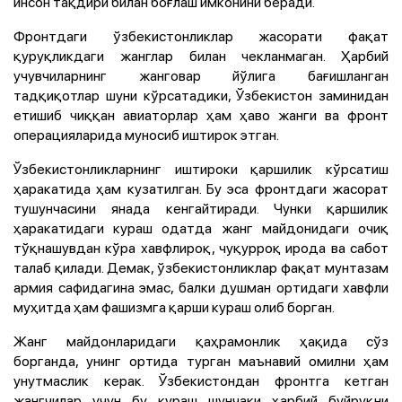
инсон тақдири билан боғлаш имконини беради.
Фронтдаги ўзбекистонликлар жасорати фақат
қуруқликдаги жанглар билан чекланмаган. Ҳарбий
учувчиларнинг жанговар йўлига бағишланган
тадқиқотлар шуни кўрсатадики, Ўзбекистон заминидан
етишиб чиққан авиаторлар ҳам ҳаво жанги ва фронт
операцияларида муносиб иштирок этган.
Ўзбекистонликларнинг иштироки қаршилик кўрсатиш
ҳаракатида ҳам кузатилган. Бу эса фронтдаги жасорат
тушунчасини янада кенгайтиради. Чунки қаршилик
ҳаракатидаги кураш одатда жанг майдонидаги очиқ
тўқнашувдан кўра хавфлироқ, чуқурроқ ирода ва сабот
талаб қилади. Демак, ўзбекистонликлар фақат мунтазам
армия сафидагина эмас, балки душман ортидаги хавфли
муҳитда ҳам фашизмга қарши кураш олиб борган.
Жанг майдонларидаги қаҳрамонлик ҳақида сўз
борганда, унинг ортида турган маънавий омилни ҳам
унутмаслик керак. Ўзбекистондан фронтга кетган
жангчилар учун бу кураш шунчаки ҳарбий буйруқни