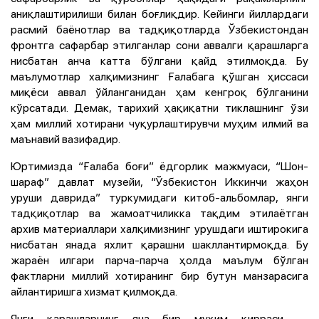
аниқлаштирилиши билан боғлиқдир. Кейинги йиллардаги
расмий баёнотлар ва тадқиқотларда Ўзбекистондан
фронтга сафарбар этилганлар сони аввалги қарашларга
нисбатан анча катта бўлгани қайд этилмоқда. Бу
маълумотлар халқимизнинг Ғалабага қўшган ҳиссаси
миқёси аввал ўйланганидан ҳам кенгроқ бўлганини
кўрсатади. Демак, тарихий ҳақиқатни тиклашнинг ўзи
ҳам миллий хотирани чуқурлаштирувчи муҳим илмий ва
маънавий вазифадир.
Юртимизда “Ғалаба боғи” ёдгорлик мажмуаси, “Шон-
шараф” давлат музейи, “Ўзбекистон Иккинчи жаҳон
уруши даврида” туркумидаги китоб-альбомлар, янги
тадқиқотлар ва жамоатчиликка тақдим этилаётган
архив материаллари халқимизнинг урушдаги иштирокига
нисбатан янада яхлит қарашни шакллантирмоқда. Бу
жараён илгари парча-парча ҳолда маълум бўлган
фактларни миллий хотиранинг бир бутун манзарасига
айлантиришга хизмат қилмоқда.
Янги қарашларнинг яна бир муҳим қирраси —