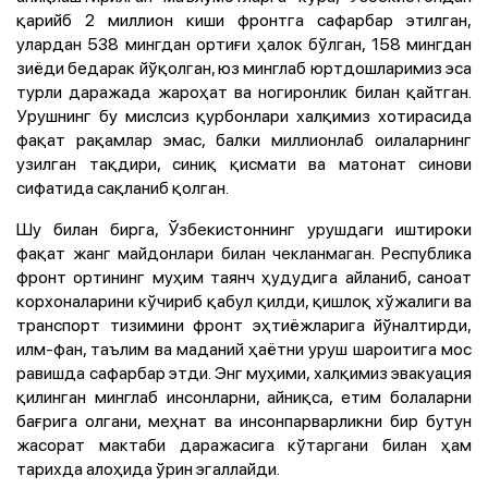
қарийб 2 миллион киши фронтга сафарбар этилган,
улардан 538 мингдан ортиғи ҳалок бўлган, 158 мингдан
зиёди бедарак йўқолган, юз минглаб юртдошларимиз эса
турли даражада жароҳат ва ногиронлик билан қайтган.
Урушнинг бу мислсиз қурбонлари халқимиз хотирасида
фақат рақамлар эмас, балки миллионлаб оилаларнинг
узилган тақдири, синиқ қисмати ва матонат синови
сифатида сақланиб қолган.
Шу билан бирга, Ўзбекистоннинг урушдаги иштироки
фақат жанг майдонлари билан чекланмаган. Республика
фронт ортининг муҳим таянч ҳудудига айланиб, саноат
корхоналарини кўчириб қабул қилди, қишлоқ хўжалиги ва
транспорт тизимини фронт эҳтиёжларига йўналтирди,
илм-фан, таълим ва маданий ҳаётни уруш шароитига мос
равишда сафарбар этди. Энг муҳими, халқимиз эвакуация
қилинган минглаб инсонларни, айниқса, етим болаларни
бағрига олгани, меҳнат ва инсонпарварликни бир бутун
жасорат мактаби даражасига кўтаргани билан ҳам
тарихда алоҳида ўрин эгаллайди.