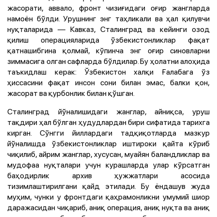
жасорати, аввало, фронт чизиғидаги оғир жангларда
намоён бўлди. Урушнинг энг таҳликали ва ҳал қилувчи
нуқталарида — Кавказ, Сталинград ва кейинги озод
қилиш операцияларида ўзбекистонликлар фақат
қатнашибгина қолмай, кўпинча энг оғир синовларни
зиммасига олган сафларда бўлдилар. Бу ҳолатни алоҳида
таъкидлаш керак: Ўзбекистон халқи Ғалабага ўз
ҳиссасини фақат инсон сони билан эмас, балки қон,
жасорат ва қурбонлик билан қўшган.
Сталинград йўналишидаги жанглар, айниқса, уруш
тақдири ҳал бўлган ҳудудлардан бири сифатида тарихга
кирган. Сўнгги йиллардаги тадқиқотларда мазкур
йўналишда ўзбекистонликлар иштироки қайта кўриб
чиқилиб, айрим жанглар, хусусан, муайян баландликлар ва
мудофаа нуқталари учун курашларда улар кўрсатган
баҳодирлик архив ҳужжатлари асосида
тизимлаштирилгани қайд этилади. Бу ёндашув жуда
муҳим, чунки у фронтдаги қаҳрамонликни умумий шиор
даражасидан чиқариб, аниқ операция, аниқ нуқта ва аниқ