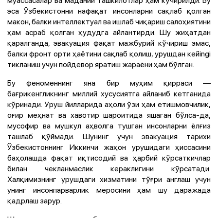
эса Ўзбекистонни нафақат инсонларни сақлаб қолган
макон, балки интеллектуал ва ишлаб чиқариш салоҳиятини
ҳам асраб қолган ҳудудга айлантирди. Шу жиҳатдан
қаралганда, эвакуация фақат мажбурий кўчириш эмас,
балки фронт орти ҳаётини сақлаб қолиш, урушдан кейingi
тикланиш учун пойдевор яратиш жараёни ҳам бўлган.
Бу феноменнинг яна бир муҳим қирраси —
бағрикенгликнинг миллий хусусиятга айланиб кетганида
кўринади. Уруш йилларида аҳоли ўзи ҳам етишмовчилик,
оғир меҳнат ва хавотир шароитида яшаган бўлса-да,
мусофир ва мушкул аҳволга тушган инсонларни ёлғиз
ташлаб қўймади. Шунинг учун эвакуация тарихи
Ўзбекистоннинг Иккинчи жаҳон урушидаги ҳиссасини
баҳолашда фақат иқтисодий ва ҳарбий кўрсаткичлар
билан чекланмаслик кераклигини кўрсатади.
Халқимизнинг урушдаги хизматини тўғри англаш учун
унинг инсонпарварлик меросини ҳам шу даражада
қадрлаш зарур.