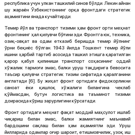
республика учун улкан ташкилий синов бўлди. Лекин айнан
шу жараён Ўзбекистоннинг орқа фронтдаги стратегик
аҳамиятини янада кучайтирди.
Темир йўл ва транспорт тизими ҳам фронт орти меҳнат
фронтининг ҳал қилувчи бўғини эди. Фронтга юк, техника,
озиқ-овқат ва одам етказиб беришда темир йўлнинг
ўрни беқиёс бўлган. 1943 йилда Тошкент темир йўли
ишини ҳарбий тартиб асосида ташкил этишга қаратилган
қарор қабул қилиниши транспорт соҳасининг оддий
хўжалик тармоғи эмас, балки уруш тақдирига бевосита
таъсир қилувчи стратегик тизим сифатида қаралганини
англатади [6]. Бу жиҳат фронт ортидаги фидокорликни
саноат ёки қишлоқ хўжалиги билангина чеклаб
қўймасдан, бутун логистика ва таъминот тизими
доирасида кўриш зарурлигини кўрсатади.
Фронт ортидаги меҳнат фақат моддий маҳсулот ишлаб
чиқариш билан эмас, балки жамиятнинг маънавий
бардошини сақлаш билан ҳам аҳамиятли эди. Уруш
йилларида одамлар оғир шароит, етишмовчилик, узоқ иш