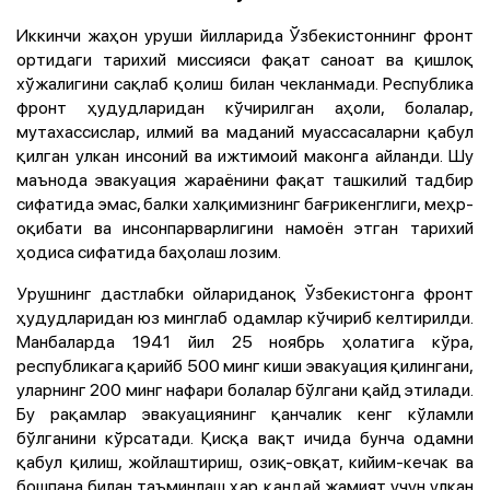
Иккинчи жаҳон уруши йилларида Ўзбекистоннинг фронт
ортидаги тарихий миссияси фақат саноат ва қишлоқ
хўжалигини сақлаб қолиш билан чекланмади. Республика
фронт ҳудудларидан кўчирилган аҳоли, болалар,
мутахассислар, илмий ва маданий муассасаларни қабул
қилган улкан инсоний ва ижтимоий маконга айланди. Шу
маънода эвакуация жараёнини фақат ташкилий тадбир
сифатида эмас, балки халқимизнинг бағрикенглиги, меҳр-
оқибати ва инсонпарварлигини намоён этган тарихий
ҳодиса сифатида баҳолаш лозим.
Урушнинг дастлабки ойлариданоқ Ўзбекистонга фронт
ҳудудларидан юз минглаб одамлар кўчириб келтирилди.
Манбаларда 1941 йил 25 ноябрь ҳолатига кўра,
республикага қарийб 500 минг киши эвакуация қилингани,
уларнинг 200 минг нафари болалар бўлгани қайд этилади.
Бу рақамлар эвакуациянинг қанчалик кенг кўламли
бўлганини кўрсатади. Қисқа вақт ичида бунча одамни
қабул қилиш, жойлаштириш, озиқ-овқат, кийим-кечак ва
бошпана билан таъминлаш ҳар қандай жамият учун улкан