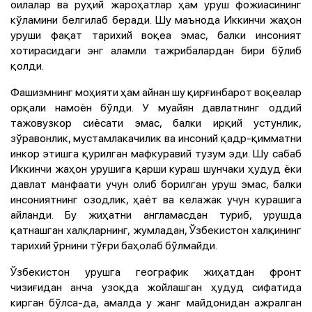
оилалар ва руҳий жароҳатлар ҳам уруш фожиасининг
кўламини белгилаб беради. Шу маънода Иккинчи жаҳон
уруши фақат тарихий воқеа эмас, балки инсоният
хотирасидаги энг аламли тажрибалардан бири бўлиб
қолди.
Фашизмнинг моҳияти ҳам айнан шу қирғинбарот воқеалар
орқали намоён бўлди. У муайян давлатнинг оддий
тажовузкор сиёсати эмас, балки ирқий устунлик,
зўравонлик, мустамлакачилик ва инсоний қадр-қимматни
инкор этишга қурилган мафкуравий тузум эди. Шу сабаб
Иккинчи жаҳон урушига қарши кураш шунчаки ҳудуд ёки
давлат манфаати учун олиб борилган уруш эмас, балки
инсониятнинг озодлик, ҳаёт ва келажак учун курашига
айланди. Бу жиҳатни англамасдан туриб, урушда
қатнашган халқларнинг, жумладан, Ўзбекистон халқининг
тарихий ўрнини тўғри баҳолаб бўлмайди.
Ўзбекистон урушга географик жиҳатдан фронт
чизиғидан анча узоқда жойлашган ҳудуд сифатида
кирган бўлса-да, амалда у жанг майдонидан ажралган