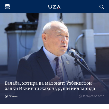
Ғалаба, хотира ва матонат: Ўзбекистон
халқи Иккинчи жаҳон уруши йилларида
Жамият
18:19 / 08.05.2026