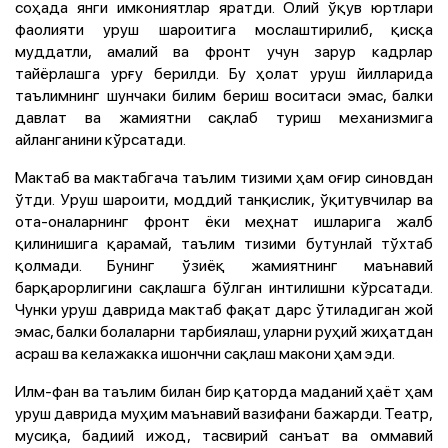
соҳада янги имкониятлар яратди. Олий ўқув юртлари
фаолияти уруш шароитига мослаштирилиб, қисқа
муддатли, амалий ва фронт учун зарур кадрлар
тайёрлашга урғу берилди. Бу ҳолат уруш йилларида
таълимнинг шунчаки билим бериш воситаси эмас, балки
давлат ва жамиятни сақлаб туриш механизмига
айланганини кўрсатади.
Мактаб ва мактабгача таълим тизими ҳам оғир синовдан
ўтди. Уруш шароити, моддий танқислик, ўқитувчилар ва
ота-оналарнинг фронт ёки меҳнат ишларига жалб
қилинишига қарамай, таълим тизими бутунлай тўхтаб
қолмади. Бунинг ўзиёқ жамиятнинг маънавий
барқарорлигини сақлашга бўлган интилишни кўрсатади.
Чунки уруш даврида мактаб фақат дарс ўтиладиган жой
эмас, балки болаларни тарбиялаш, уларни руҳий жиҳатдан
асраш ва келажакка ишончни сақлаш макони ҳам эди.
Илм-фан ва таълим билан бир қаторда маданий ҳаёт ҳам
уруш даврида муҳим маънавий вазифани бажарди. Театр,
мусиқа, бадиий ижод, тасвирий санъат ва оммавий