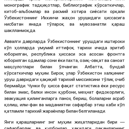
монографик тадқиқотлар, библиографик кўрсаткичлар,
китоб-альбомлар ва расмий хотира сиёсати орқали
Ўзбекистоннинг Иккинчи жаҳон урушидаги ҳиссасига
нисбатан янада тўлароқ ва мувозанатли қараш
шаклланмоқда.
Аввалги даврларда Ўзбекистоннинг урушдаги иштироки
кўп ҳолларда умумий иттифоқ тарихи ичида эритиб
юборилган, республика ҳиссаси эса асосан фронтга
юборилган одамлар сони ёки пахта, озиқ-овқат ва саноат
маҳсулотлари билан ўлчанган. Албатта, бундай
кўрсаткичлар муҳим. Бироқ улар Ўзбекистон халқининг
уруш давридаги ҳақиқий тарихий миссиясини тўлиқ очиб
бермайди. Чунки бу ҳисса фақат статистика ёки ресурс
билан эмас, балки инсон қурбони, меҳнат фидокорлиги,
эвакуация қилинганларга паноҳ бериш, болаларни асраб
қолиш, илм-фан ва маданиятни сафарбар этиш каби кўп
қатламли тарихий жараёнлар билан белгиланади.
Янги қарашларнинг энг муҳим жиҳатларидан бири —
сафарбарлик ва қурбонлар ҳақидаги рақамларнинг