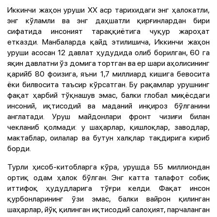
Иккинчи жаҳон уруши XX аср тарихидаги энг ҳалокатли,
энг кўламли ва энг даҳшатли қирғинлардан бири
сифатида инсоният тараққиётига чуқур жароҳат
етказди. Манбаларда қайд этилишича, Иккинчи жаҳон
уруши асосан 12 давлат ҳудудида олиб борилган, 60 га
яқин давлатни ўз домига тортган ва ер шари аҳолисининг
қарийб 80 фоизига, яъни 1,7 миллиард кишига бевосита
ёки билвосита таъсир кўрсатган. Бу рақамлар урушнинг
фақат ҳарбий тўқнашув эмас, балки глобал миқёсдаги
инсоний, иқтисодий ва маданий инқироз бўлганини
англатади. Уруш майдонлари фронт чизиғи билан
чекланиб қолмади: у шаҳарлар, қишлоқлар, заводлар,
мактаблар, оилалар ва бутун халқлар тақдирига кириб
борди.
Турли ҳисоб-китобларга кўра, урушда 55 миллиондан
ортиқ одам ҳалок бўлган. Энг катта талафот собиқ
иттифоқ ҳудудларига тўғри келди. Фақат инсон
қурбонларининг ўзи эмас, балки вайрон қилинган
шаҳарлар, йўқ қилинган иқтисодий салоҳият, парчаланган