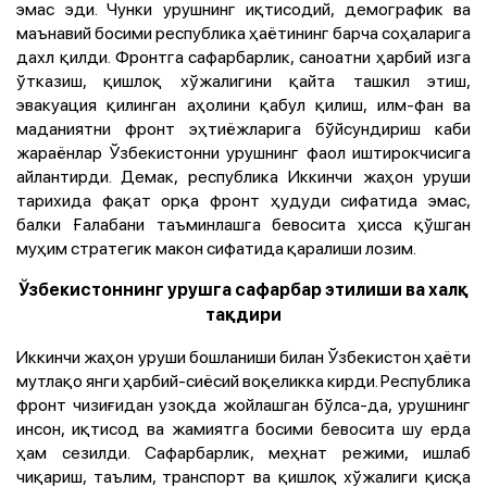
эмас эди. Чунки урушнинг иқтисодий, демографик ва
маънавий босими республика ҳаётининг барча соҳаларига
дахл қилди. Фронтга сафарбарлик, саноатни ҳарбий изга
ўтказиш, қишлоқ хўжалигини қайта ташкил этиш,
эвакуация қилинган аҳолини қабул қилиш, илм-фан ва
маданиятни фронт эҳтиёжларига бўйсундириш каби
жараёнлар Ўзбекистонни урушнинг фаол иштирокчисига
айлантирди. Демак, республика Иккинчи жаҳон уруши
тарихида фақат орқа фронт ҳудуди сифатида эмас,
балки Ғалабани таъминлашга бевосита ҳисса қўшган
муҳим стратегик макон сифатида қаралиши лозим.
Ўзбекистоннинг урушга сафарбар этилиши ва халқ
тақдири
Иккинчи жаҳон уруши бошланиши билан Ўзбекистон ҳаёти
мутлақо янги ҳарбий-сиёсий воқеликка кирди. Республика
фронт чизиғидан узоқда жойлашган бўлса-да, урушнинг
инсон, иқтисод ва жамиятга босими бевосита шу ерда
ҳам сезилди. Сафарбарлик, меҳнат режими, ишлаб
чиқариш, таълим, транспорт ва қишлоқ хўжалиги қисқа