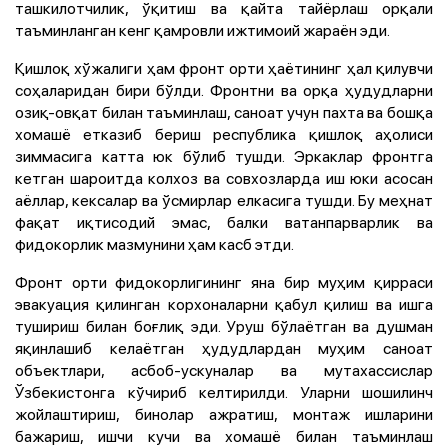
ташкилотчилик, ўқитиш ва қайта тайёрлаш орқали
таъминланган кенг қамровли ижтимоий жараён эди.
Қишлоқ хўжалиги ҳам фронт орти ҳаётининг ҳал қилувчи
соҳаларидан бири бўлди. Фронтни ва орқа ҳудудларни
озиқ-овқат билан таъминлаш, саноат учун пахта ва бошқа
хомашё етказиб бериш республика қишлоқ аҳолиси
зиммасига катта юк бўлиб тушди. Эркаклар фронтга
кетган шароитда колхоз ва совхозларда иш юки асосан
аёллар, кексалар ва ўсмирлар елкасига тушди. Бу меҳнат
фақат иқтисодий эмас, балки ватанпарварлик ва
фидокорлик мазмунини ҳам касб этди.
Фронт орти фидокорлигининг яна бир муҳим қирраси
эвакуация қилинган корхоналарни қабул қилиш ва ишга
тушириш билан боғлиқ эди. Уруш бўлаётган ва душман
яқинлашиб келаётган ҳудудлардан муҳим саноат
объектлари, асбоб-ускуналар ва мутахассислар
Ўзбекистонга кўчириб келтирилди. Уларни шошилинч
жойлаштириш, бинолар ажратиш, монтаж ишларини
бажариш, ишчи кучи ва хомашё билан таъминлаш