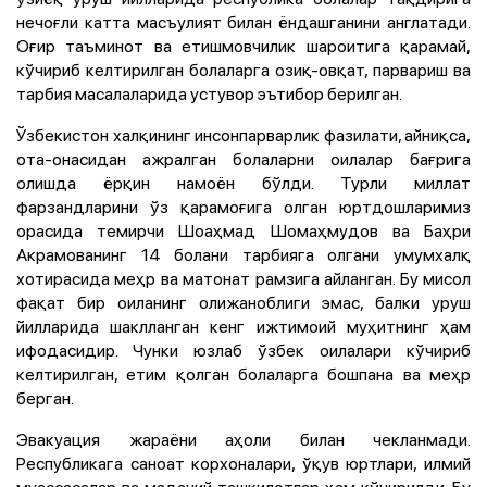
нечоғли катта масъулият билан ёндашганини англатади.
Оғир таъминот ва етишмовчилик шароитига қарамай,
кўчириб келтирилган болаларга озиқ-овқат, парвариш ва
тарбия масалаларида устувор эътибор берилган.
Ўзбекистон халқининг инсонпарварлик фазилати, айниқса,
ота-онасидан ажралган болаларни оилалар бағрига
олишда ёрқин намоён бўлди. Турли миллат
фарзандларини ўз қарамоғига олган юртдошларимиз
орасида темирчи Шоаҳмад Шомаҳмудов ва Баҳри
Акрамованинг 14 болани тарбияга олгани умумхалқ
хотирасида меҳр ва матонат рамзига айланган. Бу мисол
фақат бир оиланинг олижаноблиги эмас, балки уруш
йилларида шаклланган кенг ижтимоий муҳитнинг ҳам
ифодасидир. Чунки юзлаб ўзбек оилалари кўчириб
келтирилган, етим қолган болаларга бошпана ва меҳр
берган.
Эвакуация жараёни аҳоли билан чекланмади.
Республикага саноат корхоналари, ўқув юртлари, илмий
муассасалар ва маданий ташкилотлар ҳам кўчирилди. Бу