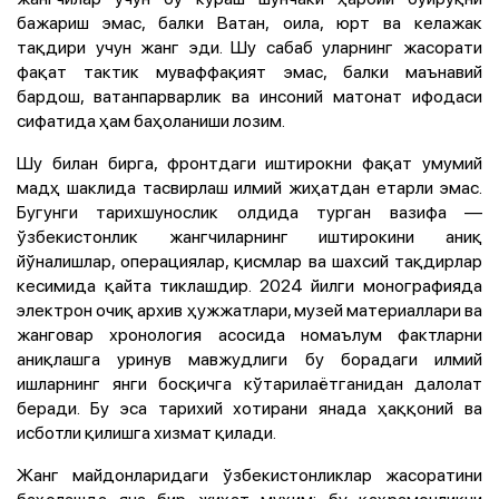
бажариш эмас, балки Ватан, оила, юрт ва келажак
тақдири учун жанг эди. Шу сабаб уларнинг жасорати
фақат тактик муваффақият эмас, балки маънавий
бардош, ватанпарварлик ва инсоний матонат ифодаси
сифатида ҳам баҳоланиши лозим.
Шу билан бирга, фронтдаги иштирокни фақат умумий
мадҳ шаклида тасвирлаш илмий жиҳатдан етарли эмас.
Бугунги тарихшунослик олдида турган вазифа —
ўзбекистонлик жангчиларнинг иштирокини аниқ
йўналишлар, операциялар, қисмлар ва шахсий тақдирлар
кесимида қайта тиклашдир. 2024 йилги монографияда
электрон очиқ архив ҳужжатлари, музей материаллари ва
жанговар хронология асосида номаълум фактларни
аниқлашга уринув мавжудлиги бу борадаги илмий
ишларнинг янги босқичга кўтарилаётганидан далолат
беради. Бу эса тарихий хотирани янада ҳаққоний ва
исботли қилишга хизмат қилади.
Жанг майдонларидаги ўзбекистонликлар жасоратини
баҳолашда яна бир жиҳат муҳим: бу қаҳрамонликни