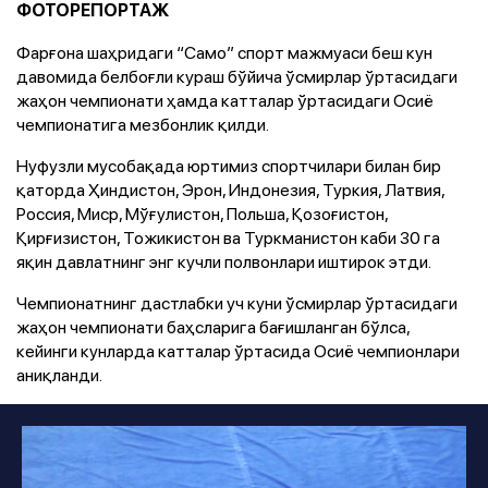
ФОТОРЕПОРТАЖ
Фарғона шаҳридаги “Само” спорт мажмуаси беш кун
давомида белбоғли кураш бўйича ўсмирлар ўртасидаги
жаҳон чемпионати ҳамда катталар ўртасидаги Осиё
чемпионатига мезбонлик қилди.
Нуфузли мусобақада юртимиз спортчилари билан бир
қаторда Ҳиндистон, Эрон, Индонезия, Туркия, Латвия,
Россия, Миср, Мўғулистон, Польша, Қозоғистон,
Қирғизистон, Тожикистон ва Туркманистон каби 30 га
яқин давлатнинг энг кучли полвонлари иштирок этди.
Чемпионатнинг дастлабки уч куни ўсмирлар ўртасидаги
жаҳон чемпионати баҳсларига бағишланган бўлса,
кейинги кунларда катталар ўртасида Осиё чемпионлари
аниқланди.