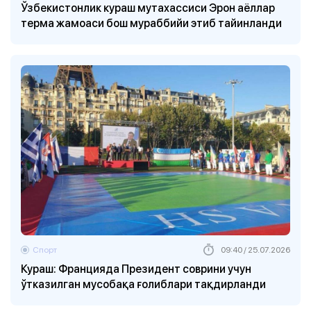
Ўзбекистонлик кураш мутахассиси Эрон аёллар
терма жамоаси бош мураббийи этиб тайинланди
Спорт
09:40 / 25.07.2026
Кураш: Францияда Президент соврини учун
ўтказилган мусобақа ғолиблари тақдирланди