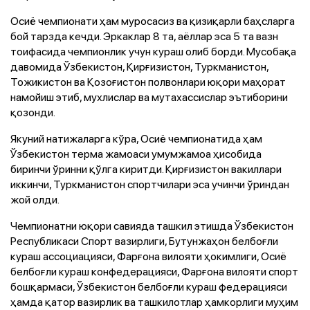
Осиё чемпионати ҳам муросасиз ва қизиқарли баҳсларга
бой тарзда кечди. Эркаклар 8 та, аёллар эса 5 та вазн
тоифасида чемпионлик учун кураш олиб борди. Мусобақа
давомида Ўзбекистон, Қирғизистон, Туркманистон,
Тожикистон ва Қозоғистон полвонлари юқори маҳорат
намойиш этиб, мухлислар ва мутахассислар эътиборини
қозонди.
Якуний натижаларга кўра, Осиё чемпионатида ҳам
Ўзбекистон терма жамоаси умумжамоа ҳисобида
биринчи ўринни қўлга киритди. Қирғизистон вакиллари
иккинчи, Туркманистон спортчилари эса учинчи ўриндан
жой олди.
Чемпионатни юқори савияда ташкил этишда Ўзбекистон
Республикаси Спорт вазирлиги, Бутунжаҳон белбоғли
кураш ассоциацияси, Фарғона вилояти ҳокимлиги, Осиё
белбоғли кураш конфедерацияси, Фарғона вилояти спорт
бошқармаси, Ўзбекистон белбоғли кураш федерацияси
ҳамда қатор вазирлик ва ташкилотлар ҳамкорлиги муҳим