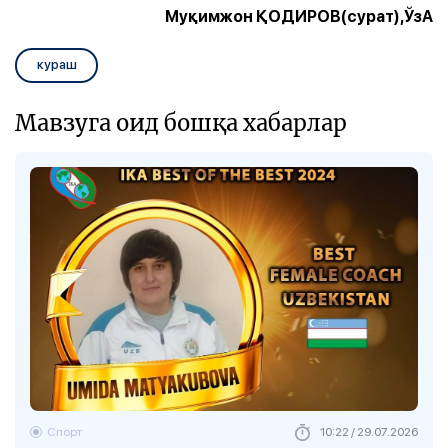
Муқимжон ҚОДИРОВ(сурат),ЎзА
кураш
Мавзуга оид бошқа хабарлар
Спорт
10:22 / 29.07.2026