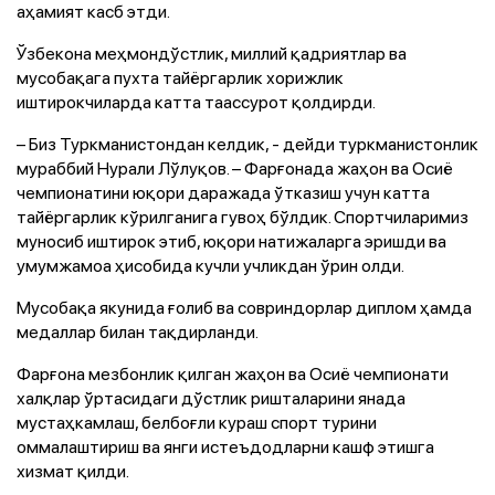
аҳамият касб этди.
Ўзбекона меҳмондўстлик, миллий қадриятлар ва
мусобақага пухта тайёргарлик хорижлик
иштирокчиларда катта таассурот қолдирди.
– Биз Туркманистондан келдик, - дейди туркманистонлик
мураббий Нурали Лўлуқов. – Фарғонада жаҳон ва Осиё
чемпионатини юқори даражада ўтказиш учун катта
тайёргарлик кўрилганига гувоҳ бўлдик. Спортчиларимиз
муносиб иштирок этиб, юқори натижаларга эришди ва
умумжамоа ҳисобида кучли учликдан ўрин олди.
Мусобақа якунида ғолиб ва совриндорлар диплом ҳамда
медаллар билан тақдирланди.
Фарғона мезбонлик қилган жаҳон ва Осиё чемпионати
халқлар ўртасидаги дўстлик ришталарини янада
мустаҳкамлаш, белбоғли кураш спорт турини
оммалаштириш ва янги истеъдодларни кашф этишга
хизмат қилди.