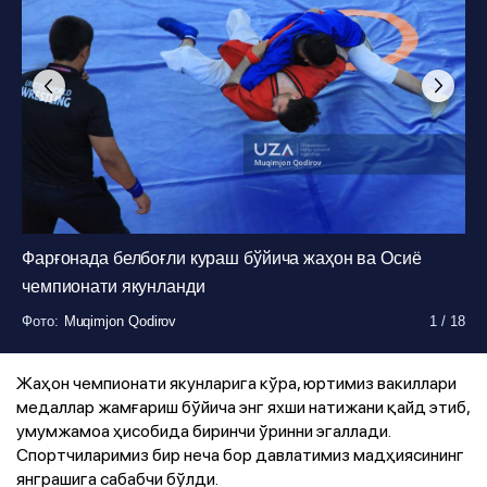
Фарғонада белбоғли кураш бўйича жаҳон ва Осиё
чемпионати якунланди
Фото
Фото
Фото
Фото
Фото
Фото
Фото
Фото
Фото
Фото
Фото
Фото
Фото
Фото
Фото
Фото
Фото
Фото
:
:
:
:
:
:
:
:
:
:
:
:
:
:
:
:
:
:
Muqimjon Qodirov
Muqimjon Qodirov
Muqimjon Qodirov
Muqimjon Qodirov
Muqimjon Qodirov
Muqimjon Qodirov
Muqimjon Qodirov
Muqimjon Qodirov
Muqimjon Qodirov
Muqimjon Qodirov
Muqimjon Qodirov
Muqimjon Qodirov
Muqimjon Qodirov
Muqimjon Qodirov
Muqimjon Qodirov
Muqimjon Qodirov
Muqimjon Qodirov
Muqimjon Qodirov
1
1
1
1
1
1
1
1
1
1
1
1
1
1
1
1
1
1
/
/
/
/
/
/
/
/
/
/
/
/
/
/
/
/
/
/
18
18
18
18
18
18
18
18
18
18
18
18
18
18
18
18
18
18
Жаҳон чемпионати якунларига кўра, юртимиз вакиллари
медаллар жамғариш бўйича энг яхши натижани қайд этиб,
умумжамоа ҳисобида биринчи ўринни эгаллади.
Спортчиларимиз бир неча бор давлатимиз мадҳиясининг
янграшига сабабчи бўлди.