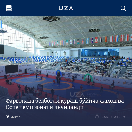
Фарғонада белбоғли кураш бўйича жаҳон ва
Осиё чемпионати якунланди
Жамият
12:03 / 15.06.2026