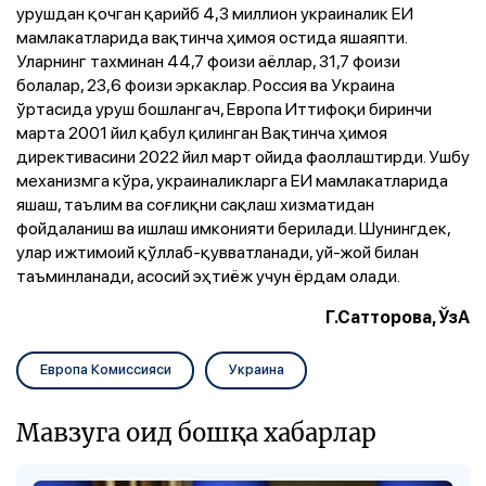
урушдан қочган қарийб 4,3 миллион украиналик ЕИ
мамлакатларида вақтинча ҳимоя остида яшаяпти.
Уларнинг тахминан 44,7 фоизи аёллар, 31,7 фоизи
болалар, 23,6 фоизи эркаклар. Россия ва Украина
ўртасида уруш бошлангач, Европа Иттифоқи биринчи
марта 2001 йил қабул қилинган Вақтинча ҳимоя
директивасини 2022 йил март ойида фаоллаштирди. Ушбу
механизмга кўра, украиналикларга ЕИ мамлакатларида
яшаш, таълим ва соғлиқни сақлаш хизматидан
фойдаланиш ва ишлаш имконияти берилади. Шунингдек,
улар ижтимоий қўллаб-қувватланади, уй-жой билан
таъминланади, асосий эҳтиёж учун ёрдам олади.
Г.Сатторова, ЎзА
Европа Комиссияси
Украина
Мавзуга оид бошқа хабарлар