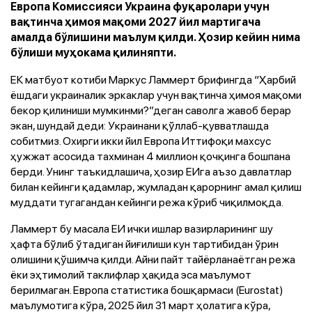
Европа Комиссияси Украина фуқаролари учун
вақтинча ҳимоя мақоми 2027 йил мартигача
амалда бўлишини маълум қилди. Ҳозир кейин нима
бўлиши муҳокама қилиняпти.
ЕК матбуот котиби Маркус Ламмерт брифингда “Ҳарбий
ёшдаги украиналик эркаклар учун вақтинча ҳимоя мақоми
бекор қилиниши мумкинми?”деган саволга жавоб берар
экан, шундай деди: Украинани қўллаб-қувватлашда
собитмиз. Охирги икки йил Европа Иттифоқи махсус
ҳужжат асосида тахминан 4 миллион қочқинга бошпана
берди. Унинг таъкидлашича, ҳозир ЕИга аъзо давлатлар
билан кейинги қадамлар, жумладан қарорнинг амал қилиш
муддати тугагандан кейинги режа кўриб чиқилмоқда.
Ламмерт бу масала ЕИ ички ишлар вазирларининг шу
ҳафта бўлиб ўтадиган йиғилиши кун тартибидан ўрин
олишини қўшимча қилди. Айни пайт тайёрланаётган режа
ёки эҳтимолий таклифлар ҳақида эса маълумот
берилмаган. Европа статистика бошқармаси (Eurostat)
маълумотига кўра, 2025 йил 31 март ҳолатига кўра,