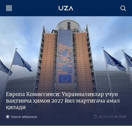
Европа Комиссияси: Украиналиклар учун
вақтинча ҳимоя 2027 йил мартигача амал
қилади
Хориж хабарлари
20:27 / 02.06.2026