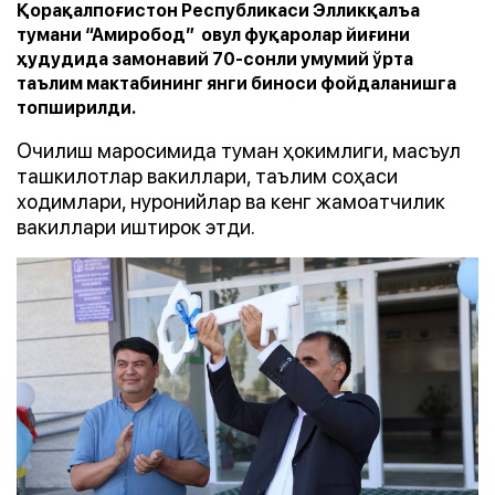
Қорақалпоғистон Республикаси Элликқалъа
тумани “Амиробод” овул фуқаролар йиғини
ҳудудида замонавий 70-сонли умумий ўрта
таълим мактабининг янги биноси фойдаланишга
топширилди.
Очилиш маросимида туман ҳокимлиги, масъул
ташкилотлар вакиллари, таълим соҳаси
ходимлари, нуронийлар ва кенг жамоатчилик
вакиллари иштирок этди.