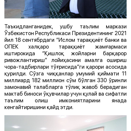
Таъкидланганидек, ушбу таълим маркази
Ўзбекистон Республикаси Президентининг 2021
йил 18 сентябрдаги “Ислом тараққиёт банки ва
ОПЕК халқаро тараққиёт жамғармаси
иштирокида “Қишлоқ жойларни барқарор
ривожлантириш” лойиҳасини амалга ошириш
чора-тадбирлари тўғрисида”ги қарори асосида
қурилди. Сўзга чиққанлар умумий қиймати 11
миллиард 182 миллион сўм бўлган 330 ўринли
замонавий талабларга тўлиқ жавоб берадиган
мактаб биноси ўқувчилар учун қулай ва сифатли
таълим олиш имкониятларини янада
кенгайтиришини қайд этди.