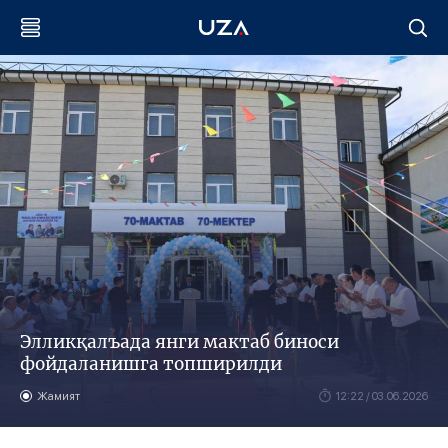
Элликқалъада янги мактаб биноси
фойдаланишга топширилди
Жамият
12:22 / 03.06.2026