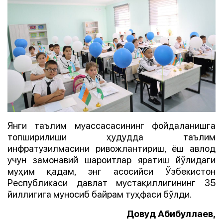
Янги таълим муассасасининг фойдаланишга
топширилиши ҳудудда таълим
инфратузилмасини ривожлантириш, ёш авлод
учун замонавий шароитлар яратиш йўлидаги
муҳим қадам, энг асосийси Ўзбекистон
Республикаси давлат мустақиллигининг 35
йиллигига муносиб байрам туҳфаси бўлди.
Довуд Абибуллаев,