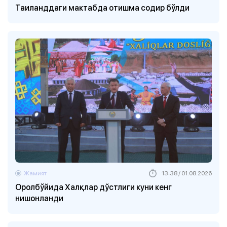
Таиланддаги мактабда отишма содир бўлди
Жамият
13:38 / 01.08.2026
Оролбўйида Халқлар дўстлиги куни кенг
нишонланди