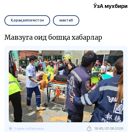
ЎзА мухбири
Қорақалпоғистон
мактаб
Мавзуга оид бошқа хабарлар
Хориж хабарлари
18:45 / 07.08.2026