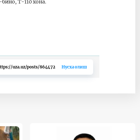
бино, Т-110 хона.
ttps://uza.uz/posts/864472
Нусха олиш