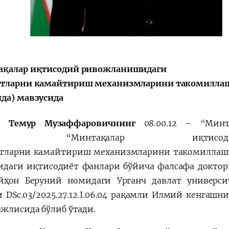
Қарор ва ижро
“Ўзбекистон – 
ақалар иқтисодий ривожланишидаги
стратегияси
тларни камайтириш механизмларини такомилла
да) мавзусида
в Темур Музаффаровичнинг
08.00.12 – “Мин
ўйича
“
Минтақалар иқтисо
утларни камайтириш механизмларини такомилла
идаги иқтисодиёт фанлари
бўйича фалсафа доктор
йҳон Беруний номидаги Урганч давлат универс
и DSc.03/2025.27.12.I.06.04 рақамли Илмий кенгашн
ажлисида бўлиб ўтади.