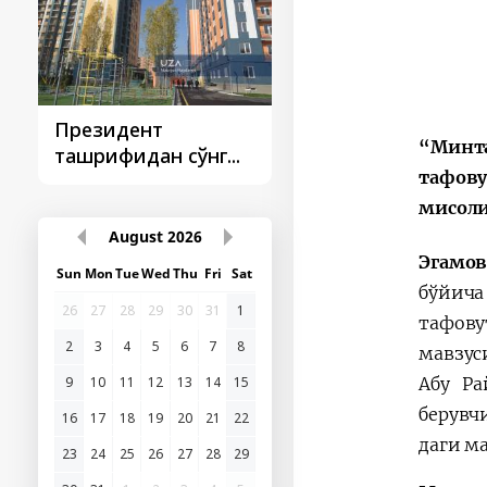
Президент
Президент
“Минт
ташрифидан сўнг...
ташрифлари
тафову
мисоли
August
2026
Эгамо
Sun
Mon
Tue
Wed
Thu
Fri
Sat
б
26
27
28
29
30
31
1
тафов
2
3
4
5
6
7
8
мавзус
Абу Ра
9
10
11
12
13
14
15
берувч
16
17
18
19
20
21
22
даги м
23
24
25
26
27
28
29