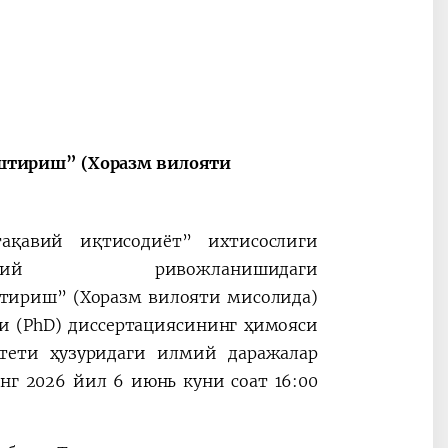
2030”
Президент Шавкат
2026 йил –
Мирзиёев
Маҳаллани
штириш” (Хоразм вилояти
раислигида
ривожланти
ўтказилган
жамиятни
видеоселектор
юксалтириш
йиғилишлари
тақавий иқтисодиёт” ихтисослиги
дий ривожланишидаги
штириш
” (
Хоразм вилояти мисолида
)
и (PhD) диссертациясининг ҳимояси
итети ҳузуридаги илмий даражалар
инг 2026 йил 6 июнь куни соат 16:00