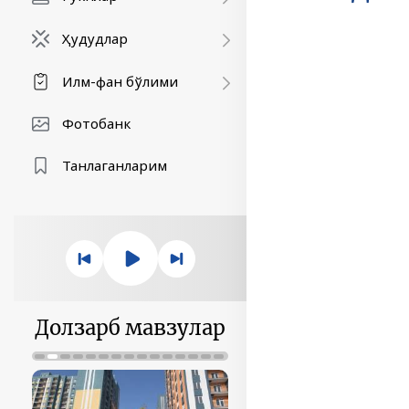
Ҳудудлар
Илм-фан бўлими
Фотобанк
Танлаганларим
Долзарб мавзулар