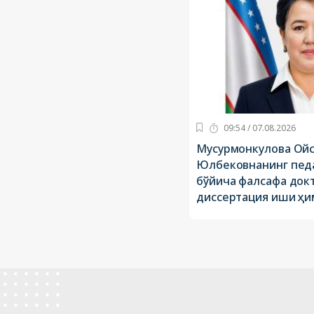
09:54 / 07.08.2026
Мусурмонкулова Ойс
Юлбековнанинг пед
бўйича фалсафа докт
диссертация иши ҳи