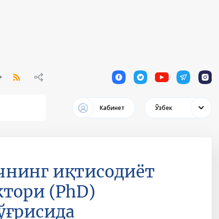
1
1
1
1
1
Кабинет
Ўзбек
чнинг иқтисодиёт
тори (PhD)
ўғрисида