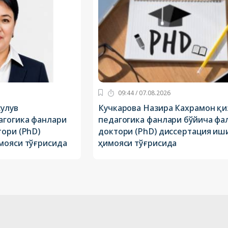
09:44 / 07.08.2026
улув
Кучкарова Назира Кахрамон қи
агогика фанлари
педагогика фанлари бўйича фа
ори (PhD)
доктори (PhD) диссертация иш
мояси тўғрисида
ҳимояси тўғрисида