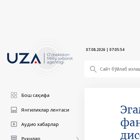
07.08.2026
|
07:05:54
Бош саҳифа
Эга
Янгиликлар лентаси
фан
Аудио хабарлар
дис
Рукнлар