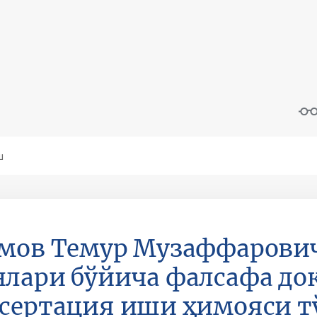
мов Темур Музаффарови
лари бўйича фалсафа док
сертация иши ҳимояси т