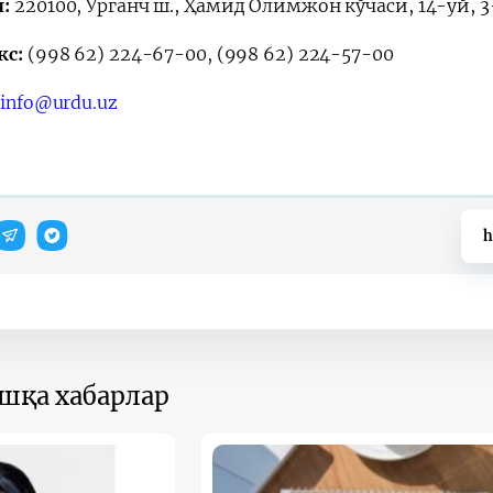
л:
220100, Урганч ш., Ҳамид Олимжон кўчаси, 14-уй, 3-
кс:
(998 62) 224-67-00, (998 62) 224-57-00
:
info@urdu.uz
h
ошқа хабарлар