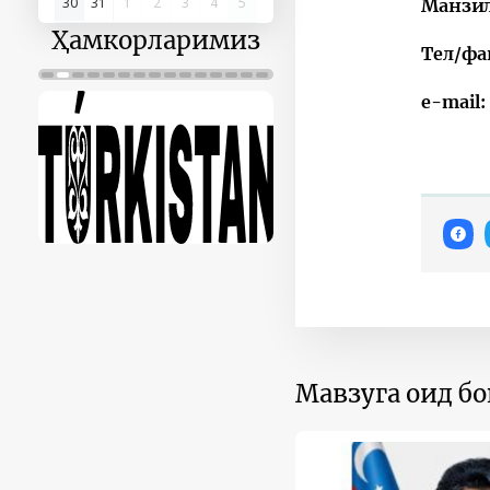
30
31
1
2
3
4
5
Манзи
Ҳамкорларимиз
Тел/фа
e-mail
Мавзуга оид б