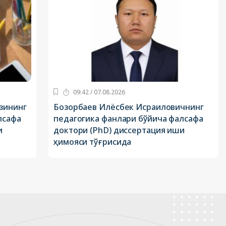
09:42 / 07.08.2026
зининг
Бозорбаев Илёсбек Исраиловичнинг
лсафа
педагогика фанлари бўйича фалсафа
и
доктори (PhD) диссертация иши
ҳимояси тўғрисида