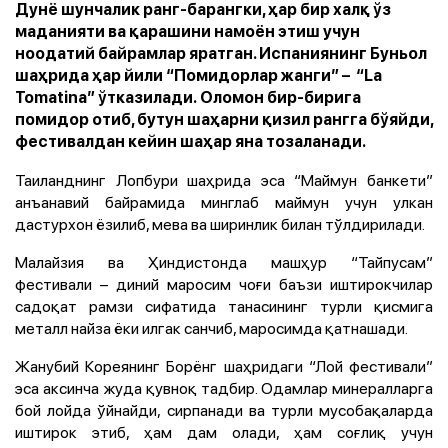
Дунё шунчалик ранг-барангки, ҳар бир халқ ўз
маданияти ва қарашини намоён этиш учун
ноодатий байрамлар яратган. Испаниянинг Буньол
шаҳрида ҳар йили “Помидорлар жанги” – “La
Tomatina” ўтказилади. Оломон бир-бирига
помидор отиб, бутун шаҳарни қизил рангга бўяйди,
фестивалдан кейин шаҳар яна тозаланади.
Таиланднинг Лопбури шаҳрида эса “Маймун банкети”
анъанавий байрамида минглаб маймун учун улкан
дастурхон ёзилиб, мева ва ширинлик билан тўлдирилади.
Малайзия ва Ҳиндистонда машҳур “Тайпусам”
фестивали – диний маросим чоғи баъзи иштирокчилар
садоқат рамзи сифатида танасининг турли қисмига
металл найза ёки илгак санчиб, маросимда қатнашади.
Жанубий Кореянинг Борёнг шаҳридаги “Лой фестивали”
эса аксинча жуда қувноқ тадбир. Одамлар минералларга
бой лойда ўйнайди, сирпанади ва турли мусобақаларда
иштирок этиб, ҳам дам олади, ҳам соғлиқ учун