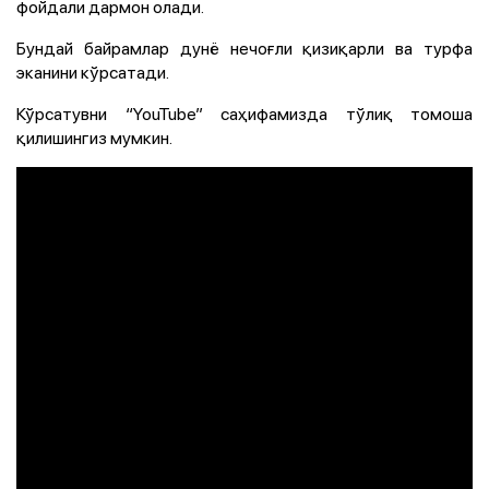
фойдали дармон олади.
Бундай байрамлар дунё нечоғли қизиқарли ва турфа
эканини кўрсатади.
Кўрсатувни “YouTube” саҳифамизда тўлиқ томоша
қилишингиз мумкин.