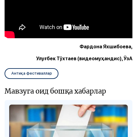
Фардона Яхшибоева,
Улуғбек Тўхтаев (видеомуҳандис), ЎзА
Антиқа фестиваллар
Мавзуга оид бошқа хабарлар