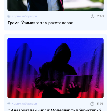
Хориж хабарлари
11:58
Трамп: Ўзимизга ҳам ракета керак
Хориж хабарлари
11:53
СИ назоратдан чиқди: Моделлар тил бириктириб,