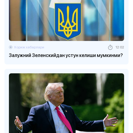
Хориж хабарлари
12:02
Залужний Зеленскийдан устун келиши мумкинми?