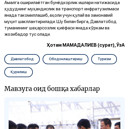
Амалга оширилаётган бунёдкорлик ишлари натижасида
ҳудуднинг муҳандислик ва транспорт инфратузилмаси
янада такомиллашиб, аҳоли учун қулай ва замонавий
муҳит шакллантирилади. Шу билан бирга, Давлатобод
туманининг шаҳарсозлик қиёфаси янада кўркам ва
жозибадор тус олади.
Ҳотам МАМАДАЛИЕВ (сурат), ЎзА
Давлатобод
Ободонлаштириш
Туризм
Қурилиш
Мавзуга оид бошқа хабарлар