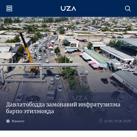
Давлатободда замонавий инфратузилма
барпо этилмоқда
Жамият
21:09 / 15.06.2026