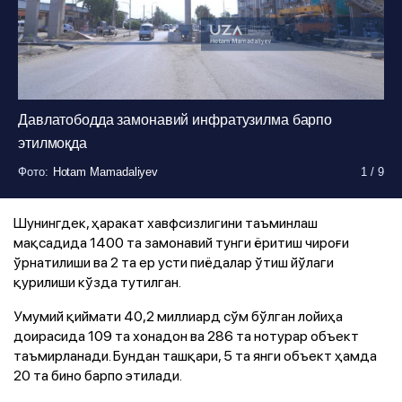
Давлатободда замонавий инфратузилма барпо
этилмоқда
Фото
Фото
Фото
Фото
Фото
Фото
Фото
Фото
Фото
:
:
:
:
:
:
:
:
:
Hotam Mamadaliyev
Hotam Mamadaliyev
Hotam Mamadaliyev
Hotam Mamadaliyev
Hotam Mamadaliyev
Hotam Mamadaliyev
Hotam Mamadaliyev
Hotam Mamadaliyev
Hotam Mamadaliyev
1
1
1
1
1
1
1
1
1
/
/
/
/
/
/
/
/
/
9
9
9
9
9
9
9
9
9
Шунингдек, ҳаракат хавфсизлигини таъминлаш
мақсадида 1400 та замонавий тунги ёритиш чироғи
ўрнатилиши ва 2 та ер усти пиёдалар ўтиш йўлаги
қурилиши кўзда тутилган.
Умумий қиймати 40,2 миллиард сўм бўлган лойиҳа
доирасида 109 та хонадон ва 286 та нотурар объект
таъмирланади. Бундан ташқари, 5 та янги объект ҳамда
20 та бино барпо этилади.