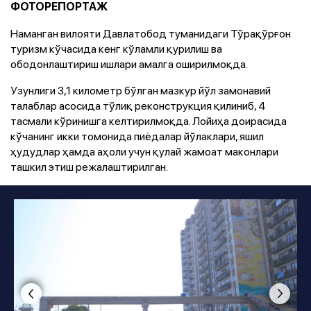
ФОТОРЕПОРТАЖ
Наманган вилояти Давлатобод туманидаги Тўрақўрғон
туризм кўчасида кенг кўламли қурилиш ва
ободонлаштириш ишлари амалга оширилмоқда.
Узунлиги 3,1 километр бўлган мазкур йўл замонавий
талаблар асосида тўлиқ реконструкция қилиниб, 4
тасмали кўринишга келтирилмоқда. Лойиҳа доирасида
кўчанинг икки томонида пиёдалар йўлаклари, яшил
ҳудудлар ҳамда аҳоли учун қулай жамоат маконлари
ташкил этиш режалаштирилган.