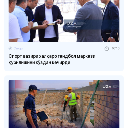
Спорт
16:10
Спорт вазири халқаро гандбол маркази
қурилишини кўздан кечирди