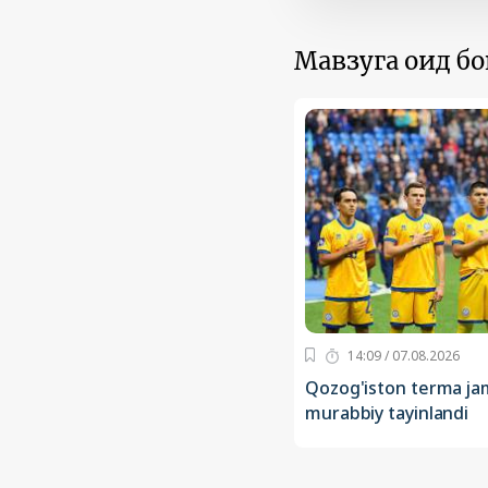
Мавзуга оид б
14:09 / 07.08.2026
Qozog'iston terma ja
murabbiy tayinlandi