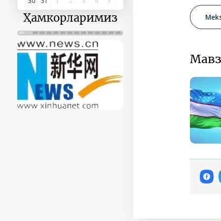
30
31
1
2
3
4
5
Ҳамкорларимиз
Meks
Мавз