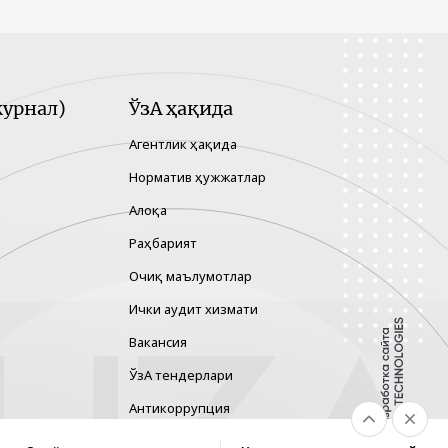
урнал)
ЎзА ҳақида
Агентлик ҳақида
Норматив ҳужжатлар
Алоқа
Раҳбарият
Очиқ маълумотлар
Ички аудит хизмати
Вакансия
ЎзА тендерлари
Антикоррупция
Гендер тенглик