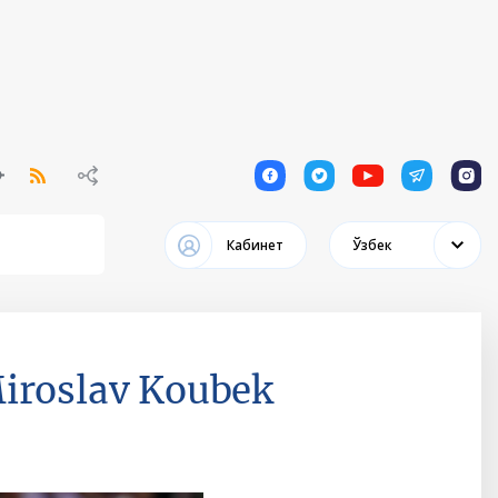
1
1
1
1
1
Кабинет
Ўзбек
Miroslav Koubek