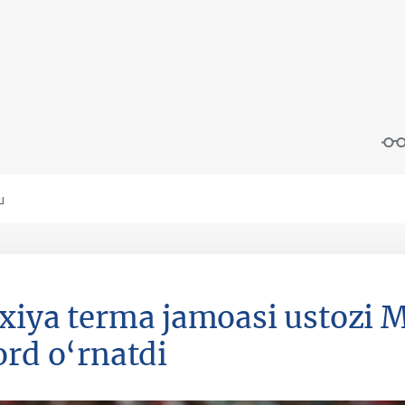
xiya terma jamoasi ustozi 
ord o‘rnatdi