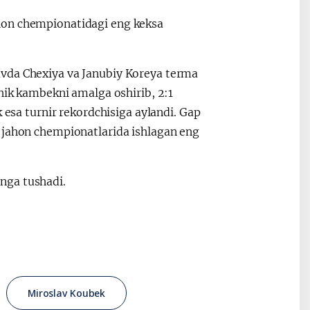
hon chempionatidagi eng keksa
uvda Chexiya va Janubiy Koreya terma
2030”
Президент Шавкат
2026 йил –
chik kambekni amalga oshirib, 2:1
Мирзиёев
Маҳаллани
 esa turnir rekordchisiga aylandi. Gap
раислигида
ривожланти
ўтказилган
жамиятни
, jahon chempionatlarida ishlagan eng
видеоселектор
юксалтириш
йиғилишлари
nga tushadi.
Miroslav Koubek