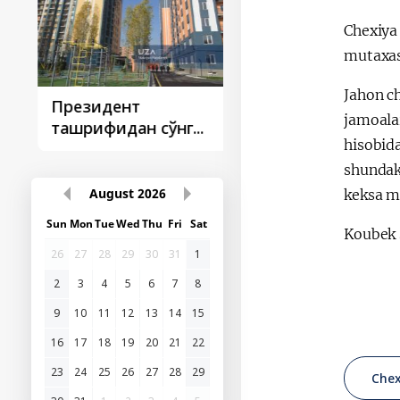
Chexiya
mutaxas
Jahon c
Президент
Президент
jamoalar
ташрифидан сўнг...
ташрифлари
hisobida
shundak
keksa m
August
2026
Sun
Mon
Tue
Wed
Thu
Fri
Sat
Koubek 
26
27
28
29
30
31
1
2
3
4
5
6
7
8
9
10
11
12
13
14
15
16
17
18
19
20
21
22
23
24
25
26
27
28
29
Chex