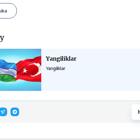
ika
у
Yangiliklar
Yangiliklar
h