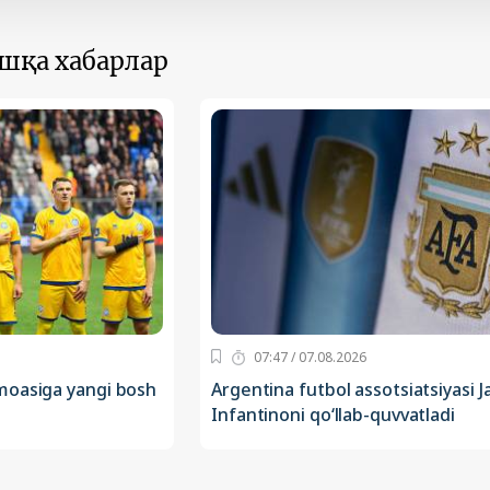
ошқа хабарлар
07:47 / 07.08.2026
moasiga yangi bosh
Argentina futbol assotsiatsiyasi J
Infantinoni qo‘llab-quvvatladi