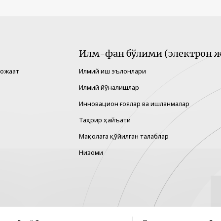
Илм-фан бўлими (электрон ж
рожаат
Илмий иш эълонлари
Илмий йўналишлар
Инновацион ғоялар ва ишланмалар
Таҳрир ҳайъати
Мақолага қўйилган талаблар
Низоми