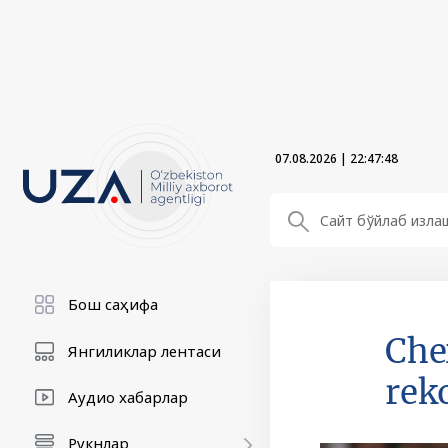
07.08.2026
|
22:47:49
Бош саҳифа
Che
Янгиликлар лентаси
rek
Аудио хабарлар
Рукнлар