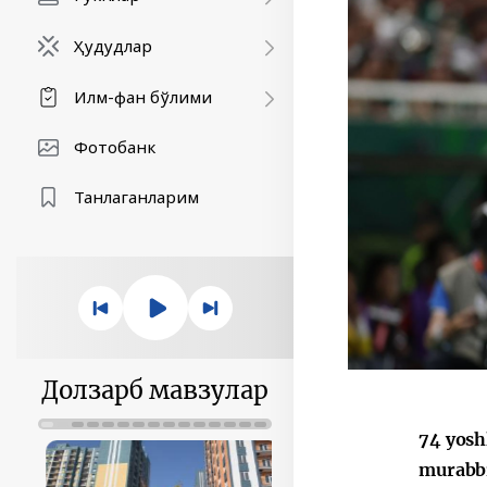
Ҳудудлар
Илм-фан бўлими
Фотобанк
Танлаганларим
Долзарб мавзулар
74 yosh
murabbi