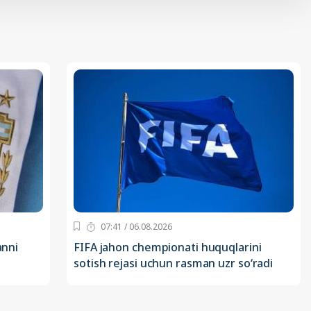
07:41 / 06.08.2026
anni
FIFA jahon chempionati huquqlarini
sotish rejasi uchun rasman uzr so‘radi