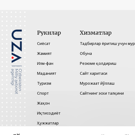
Рукнлар
Хизматлар
Сиёсат
Тадбирлар ёритиш учун му
Жамият
Обуна
Илм-фан
Резюме қолдириш
Маданият
Сайт харитаси
Туризм
Мурожаат йўллаш
Спорт
Сайтнинг эски талқини
Жаҳон
Иқтисодиёт
Ҳужжатлар
Технология