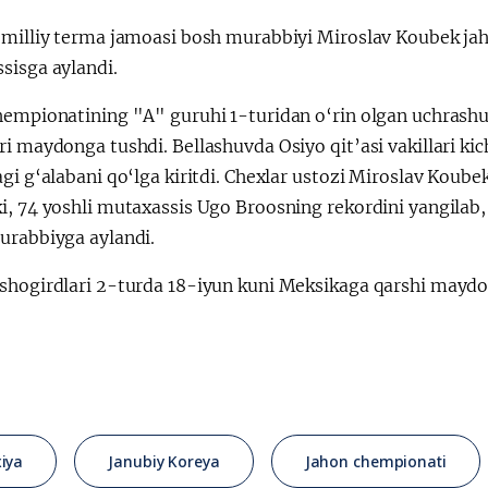
 milliy terma jamoasi bosh murabbiyi Miroslav Koubek ja
sisga aylandi.
hempionatining "A" guruhi 1-turidan o‘rin olgan uchrash
Қарор ва ижро
“Ўзбекистон – 
i maydonga tushdi. Bellashuvda Osiyo qit’asi vakillari ki
стратегияси
gi g‘alabani qo‘lga kiritdi. Chexlar ustozi Miroslav Koubek
i, 74 yoshli mutaxassis Ugo Broosning rekordini yangilab
urabbiyga aylandi.
shogirdlari 2-turda 18-iyun kuni Meksikaga qarshi maydo
iya
Janubiy Koreya
Jahon chempionati