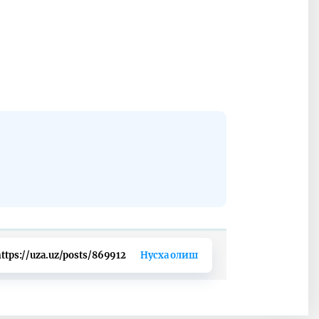
ttps://uza.uz/posts/869912
Нусха олиш