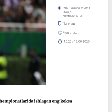
2026 йилги ФИФА
Жаҳон
чемпионати
Танлаш
Чоп этиш
10:25 / 12.06.2026
chempionatlarida ishlagan eng keksa