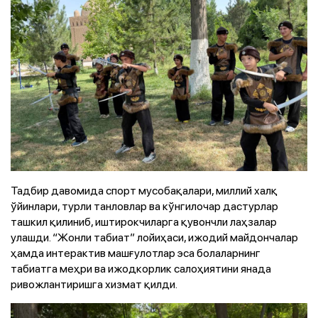
Тадбир давомида спорт мусобақалари, миллий халқ
ўйинлари, турли танловлар ва кўнгилочар дастурлар
ташкил қилиниб, иштирокчиларга қувончли лаҳзалар
улашди. “Жонли табиат” лойиҳаси, ижодий майдончалар
ҳамда интерактив машғулотлар эса болаларнинг
табиатга меҳри ва ижодкорлик салоҳиятини янада
ривожлантиришга хизмат қилди.