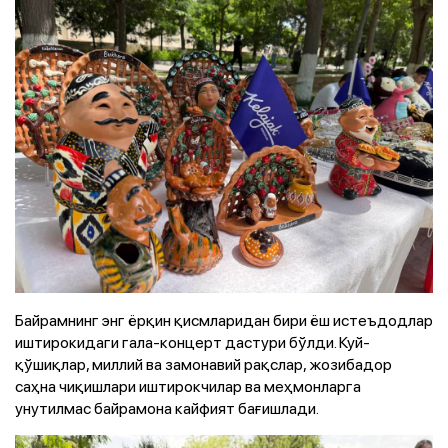
Байрамнинг энг ёрқин қисмларидан бири ёш истеъдодлар
иштирокидаги гала-концерт дастури бўлди. Куй-
қўшиқлар, миллий ва замонавий рақслар, жозибадор
саҳна чиқишлари иштирокчилар ва меҳмонларга
унутилмас байрамона кайфият бағишлади.