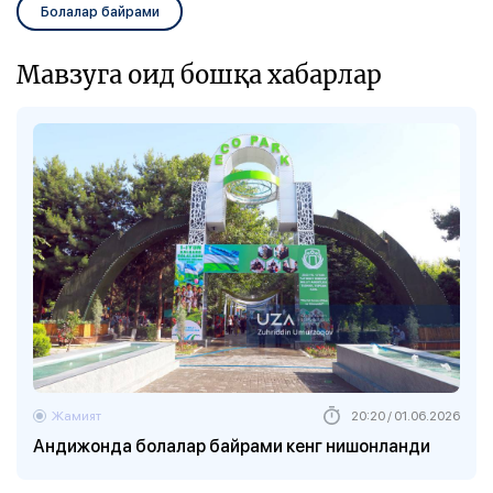
Болалар байрами
Мавзуга оид бошқа хабарлар
Жамият
20:20 / 01.06.2026
Андижонда болалар байрами кенг нишонланди