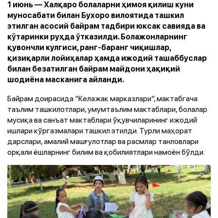
1 июнь — Халқаро болаларни ҳимоя қилиш куни
муносабати билан Бухоро вилоятида ташкил
этилган асосий байрам тадбири юксак савияда ва
кўтаринки руҳда ўтказилди. Болажонларнинг
қувончли кулгиси, ранг-баранг чиқишлар,
қизиқарли лойиҳалар ҳамда ижодий ташаббуслар
билан безатилган байрам майдони ҳақиқий
шодиёна масканига айланди.
Байрам доирасида “Келажак марказлари”, мактабгача
таълим ташкилотлари, умумтаълим мактаблари, болалар
мусиқа ва санъат мактаблари ўқувчиларининг ижодий
ишлари кўргазмалари ташкил этилди. Турли маҳорат
дарслари, амалий машғулотлар ва расмлар танловлари
орқали ёшларнинг билим ва қобилиятлари намоён бўлди.