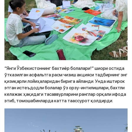
“Янги Ўзбекистоннинг бахтиёр болалари!” шиори остида
ўтказилган асфальтга расм чизиш акцияси тадбирнинг энг
қизиқарли лойиҳаларидан бирига айланди. Унда иштирок
этган истеъдодли болалар ўз орзу-интилишлари, бахтли
келажак ҳақидаги тасаввурларини ранглар орқали ифода
этиб, томошабинларда катта таассурот қолдирди.