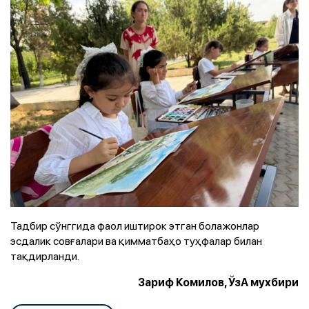
Тадбир сўнггида фаол иштирок этган болажонлар
эсдалик совғалари ва қимматбаҳо туҳфалар билан
тақдирланди.
Зариф Комилов, ЎзА мухбири