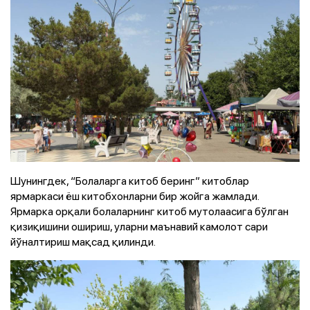
Шунингдек, “Болаларга китоб беринг” китоблар
ярмаркаси ёш китобхонларни бир жойга жамлади.
Ярмарка орқали болаларнинг китоб мутолаасига бўлган
қизиқишини ошириш, уларни маънавий камолот сари
йўналтириш мақсад қилинди.