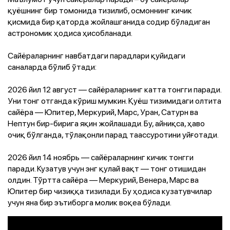
қуёшнинг бир томонида тизилиб, осмоннинг кичик
қисмида бир қаторда жойлашганида содир бўладиган
астрономик ҳодиса ҳисобланади.
Сайёраларнинг навбатдаги парадлари қуйидаги
саналарда бўлиб ўтади:
2026 йил 12 август — сайёраларнинг катта тонгги паради.
Уни тонг отганда кўриш мумкин. Қуёш тизимидаги олтита
сайёра — Юпитер, Меркурий, Марс, Уран, Сатурн ва
Нептун бир-бирига яқин жойлашади. Бу, айниқса, ҳаво
очиқ бўлганда, тўлақонли парад таассуротини уйғотади.
2026 йил 14 ноябрь — сайёраларнинг кичик тонгги
паради. Кузатув учун энг қулай вақт — тонг отишидан
олдин. Тўртта сайёра — Меркурий, Венера, Марс ва
Юпитер бир чизиққа тизилади. Бу ҳодиса кузатувчилар
учун яна бир эътиборга молик воқеа бўлади.