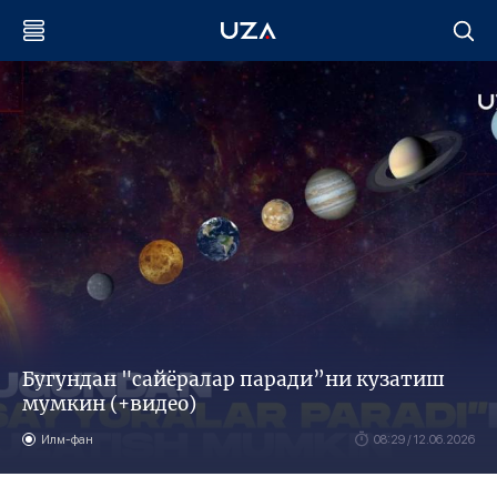
Бугундан "сайёралар паради”ни кузатиш
мумкин (+видео)
Илм-фан
08:29 / 12.06.2026