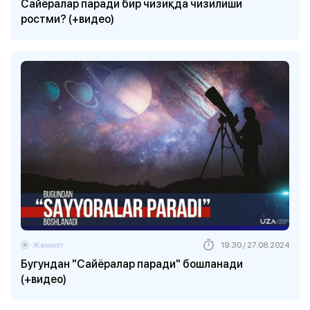
Сайёралар паради бир чизиқда чизилиши
ростми? (+видео)
Жамият
19:30 / 27.08.2024
Бугундан "Сайёралар паради" бошланади
(+видео)