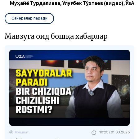
Муҳайё Турдалиева, Улуғбек Тўхтаев (видео), ЎзА
Сайёралар паради
Мавзуга оид бошқа хабарлар
Жамият
10:25 / 01.03.2025