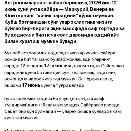
Астрономларнинг хабар беришича, 2026 йил 12
июнь куни учта сайёра — Меркурий, Венера ва
Юпитернинг “кичик парадини” кўриш мумкин.
Қуёш ботганидан сўнг улар эклиптика чизиғи
бўйлаб бир-бирига яқин масофада саф тортади ва
бу ҳодисани бир неча соат давомида оддий кўз
билан кузатиш мумкин бўлади.
Бу ноёб астрономик ҳодисада мазкур уччала сайёра
осмонда битта чизиқ бўйлаб жойлашади. Уларнинг
паради 12-июндан
давом этади. Сайёралар
17-июнгача
парадини қуёш ботишидан сўнг, оқшом вақтида очиқ
осмонда аниқроқ кузатиш мумкин. Энг ёрқин парад
оқшоми
кунига тўғри келади
17 июнь
Бу астрономик ҳодиса Ер учун ҳеч қандай хавф
туғдирмайдиган гўзал манзарадир. Сайёралар паради
фақат бир кун бўлмайди — уларни бошқа кунларда ҳам
кузатиш мумкин.
Маълумот учун сайёралар паради – бу сайёралар