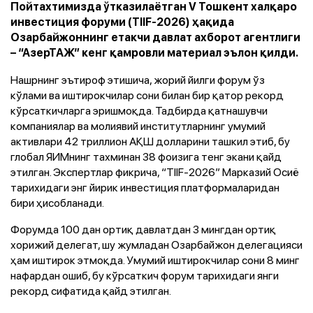
Пойтахтимизда ўтказилаётган V Тошкент халқаро
инвестиция форуми (TIIF-2026) ҳақида
Озарбайжоннинг етакчи давлат ахборот агентлиги
– “АзерТАЖ” кенг қамровли материал эълон қилди.
Нашрнинг эътироф этишича, жорий йилги форум ўз
кўлами ва иштирокчилар сони билан бир қатор рекорд
кўрсаткичларга эришмоқда. Тадбирда қатнашувчи
компаниялар ва молиявий институтларнинг умумий
активлари 42 триллион АҚШ долларини ташкил этиб, бу
глобал ЯИМнинг тахминан 38 фоизига тенг экани қайд
этилган. Экспертлар фикрича, “TIIF-2026” Марказий Осиё
тарихидаги энг йирик инвестиция платформаларидан
бири ҳисобланади.
Форумда 100 дан ортиқ давлатдан 3 мингдан ортиқ
хорижий делегат, шу жумладан Озарбайжон делегацияси
ҳам иштирок этмоқда. Умумий иштирокчилар сони 8 минг
нафардан ошиб, бу кўрсаткич форум тарихидаги янги
рекорд сифатида қайд этилган.