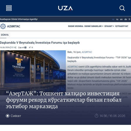
“АзерТАЖ”: Тошкент халқаро инвестиция
форуми рекорд кўрсаткичлар билан глобал
эътибор марказида
Сиёсат
14:56 / 16.06.2026