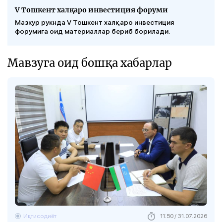
V Тошкент халқаро инвестиция форуми
Мазкур рукнда V Тошкент халқаро инвестиция
форумига оид материаллар бериб борилади.
Мавзуга оид бошқа хабарлар
Иқтисодиёт
11:50 / 31.07.2026