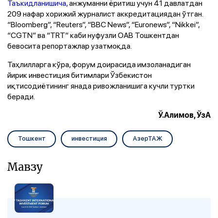
Таъкидланишича,
анжуманни ёритиш учун 41 давлатдан
209 нафар хорижий журналист аккредитациядан ўтган.
“Bloomberg”, “Reuters”, “BBC News”, “Euronews”, “Nikkei”,
“CGTN” ва “TRT” каби нуфузли ОАВ Тошкентдан
бевосита репортажлар узатмоқда.
Таҳлилларга кўра, форум доирасида имзоланадиган
йирик инвестиция битимлари Ўзбекистон
иқтисодиётининг янада ривожланишига кучли туртки
беради.
Ў.Алимов, ЎзА
Тошкент
инвестиция
АзерТАЖ
Мавзу