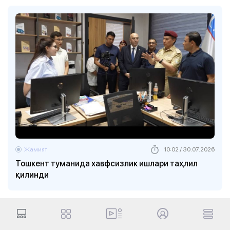
Жамият
10:02 / 30.07.2026
Тошкент туманида хавфсизлик ишлари таҳлил
қилинди