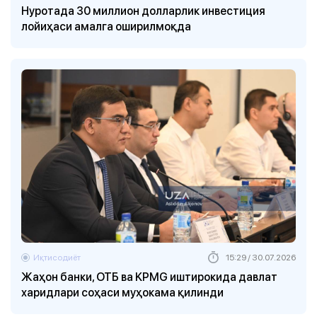
Нуротада 30 миллион долларлик инвестиция
лойиҳаси амалга оширилмоқда
Иқтисодиёт
15:29 / 30.07.2026
Жаҳон банки, ОТБ ва KPMG иштирокида давлат
харидлари соҳаси муҳокама қилинди