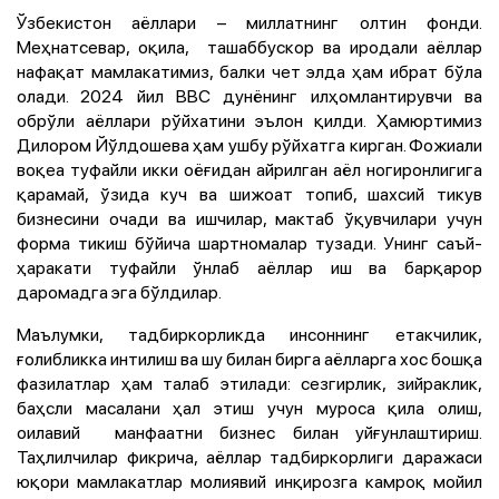
Ўзбекистон аёллари – миллатнинг олтин фонди.
Меҳнатсевар, оқила, ташаббускор ва иродали аёллар
нафақат мамлакатимиз, балки чет элда ҳам ибрат бўла
олади. 2024 йил
BBC дунёнинг илҳомлантирувчи ва
обрўли аёллари рўйхатини эълон қилди. Ҳамюртимиз
Дилором Йўлдошева ҳам ушбу рўйхатга кирган. Фожиали
воқеа туфайли икки оёғидан айрилган аёл ногиронлигига
қарамай, ўзида куч ва шижоат топиб, шахсий тикув
бизнесини очади ва ишчилар, мактаб ўқувчилари учун
форма тикиш бўйича шартномалар тузади. Унинг саъй-
ҳаракати туфайли ўнлаб аёллар иш ва барқарор
даромадга эга бўлдилар.
Маълумки, тадбиркорликда инсоннинг етакчилик,
ғолибликка интилиш ва шу билан бирга аёлларга хос бошқа
фазилатлар ҳам талаб этилади: сезгирлик, зийраклик,
баҳсли масалани ҳал этиш учун муроса қила олиш,
оилавий манфаатни бизнес билан уйғунлаштириш.
Таҳлилчилар фикрича, аёллар тадбиркорлиги даражаси
юқори мамлакатлар молиявий инқирозга камроқ мойил