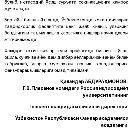
бўлиб, иқтисодий ўсиш суръати секинлашувига камроқ
дуч келади.
Бир сўз билан айтганда, Ўзбекистонда хотин-қизларни
тадбиркорлик фаолиятига кенг жалб қилиш, уларнинг
бандлигини таъминлашга қаратилган ишлар изчил давом
эттирилмоқда.
Халқаро хотин-қизлар куни арафасида бизнинг гўзал,
оқила, кучли ва айни дам дилбар аёлларимизни айём билан
табриклаб, уларга мустаҳкам соғлик, хонадонларига
файз-барака, ишларига омад тилайман!
Қаландар АБДУРАҲМОНОВ,
Г.В. Плеханов номидаги Россия иқтисодиёт
университетининг
Тошкент шаҳридаги филиали директори,
Ўзбекистон Республикаси Фанлар академияси
академиги.