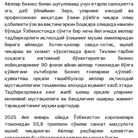
Аёллар бизнес билан шуғулланиш учун етарли салоҳиятга
эга, деб ўйлайман. Зеро, уларнинг ижодий ва
профессионал жиҳатдан ўзини рўёбга чиқара олиш
қобилияти ўзи ва вақтини эркин бошқара олишида намоён
бўлади. Ўзбекистонда сўнгги бир неча йил ичида аёллар
тадбиркорлиги иқтисодий ўсишнинг муҳим омилларидан
бирига айланди. Хотин-қизлар савдо-сотиқ, ишлаб
чиқариш ва хизмат кўрсатишда фаол. Таълим-тарбия
соҳасига ижтимоий йўналтирилган бизнес
лойиҳаларининг 90 фоизи айнан аёллар томонидан йўлга
қўйилгани эътиборли. Бизнес ғояларини қўллаб-
қувватлаш орқали ташаббускор аёллар иқтисодий
мустақиллигини таъминлаш алоҳида аҳамият касб этади.
Тадбиркорликка кенг жалб қилиш орқали уларнинг
молиявий мустақиллиги ва бандлигини ошириш жамият
тараққиётининг муҳим шартидир.
2025 йил январь ойида Ўзбекистон корхоналари
томонидан 55,8 триллион сўмлик саноат маҳсулоти
ишлаб чиқарилган. Аёллар раҳбарлик қилаётган
корхоналар бу кўрсаткичга салмоқли ҳисса қўшган.