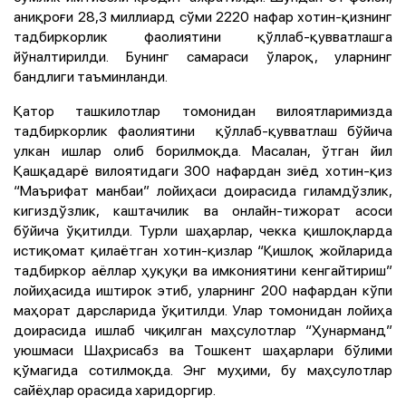
аниқроғи 28,3 миллиард сўми 2220 нафар хотин-қизнинг
тадбиркорлик фаолиятини қўллаб-қувватлашга
йўналтирилди. Бунинг самараси ўлароқ, уларнинг
бандлиги таъминланди.
Қатор ташкилотлар томонидан вилоятларимизда
тадбиркорлик фаолиятини қўллаб-қувватлаш бўйича
улкан ишлар олиб борилмоқда. Масалан, ўтган йил
Қашқадарё вилоятидаги 300 нафардан зиёд хотин-қиз
“
Maърифат манбаи” лойиҳаси доирасида гиламдўзлик,
кигиздўзлик, каштачилик ва онлайн-тижорат асоси
бўйича ўқитилди. Турли шаҳарлар, чекка қишлоқларда
истиқомат қилаётган
хотин-қизлар “Қишлоқ жойларида
тадбиркор аёллар ҳуқуқи ва имкониятини кенгайтириш”
лойиҳасида иштирок этиб, уларнинг 200 нафардан кўпи
маҳорат дарсларида ўқитилди. Улар томонидан лойиҳа
доирасида ишлаб чиқилган маҳсулотлар “Ҳунарманд”
уюшмаси Шаҳрисабз ва Тошкент шаҳарлари бўлими
қўмагида сотилмоқда. Энг муҳими, бу маҳсулотлар
сайёҳлар орасида харидоргир.