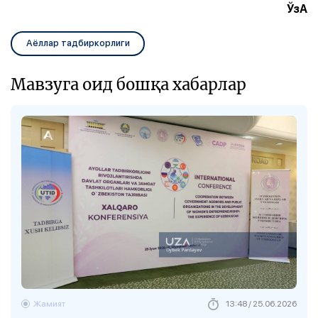
ЎзА
Аёллар тадбиркорлиги
Мавзуга оид бошқа хабарлар
Жамият
13:48 / 25.06.2026