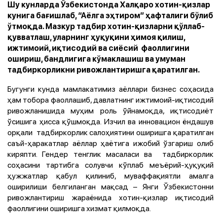
Шу кунларда Ўзбекистонда Халқаро хотин-қизлар
кунига бағишлаб, “Аёлга эҳтиром” ҳафталиги бўлиб
ўтмоқда. Мазкур тадбир хотин-қизларни қўллаб-
қувватлаш, уларнинг ҳуқуқини ҳимоя қилиш,
ижтимоий, иқтисодий ва сиёсий фаоллигини
ошириш, бандлигига кўмаклашиш ва умуман
тадбиркорликни ривожлантиришга қаратилган.
Бугунги кунда мамлакатимиз аёллари бизнес соҳасида
ҳам тобора фаоллашиб, давлатнинг ижтимоий-иқтисодий
ривожланишида муҳим роль ўйнамоқда, иқтисодиёт
ўсишига ҳисса қўшмоқда. Изчил ва инновацион ёндашув
орқали тадбиркорлик салоҳиятини оширишга қаратилган
саъй-ҳаракатлар аёллар ҳаётига ижобий ўзгариш олиб
киряпти. Гендер тенглик масаласи ва тадбиркорлик
соҳасини тартибга солувчи кўплаб меъёрий-ҳуқуқий
ҳужжатлар қабул қилиниб, муваффақиятли амалга
оширилиши белгиланган мақсад – Янги Ўзбекистонни
ривожлантириш жараёнида хотин-қизлар иқтисодий
фаоллигини оширишга хизмат қилмоқда.