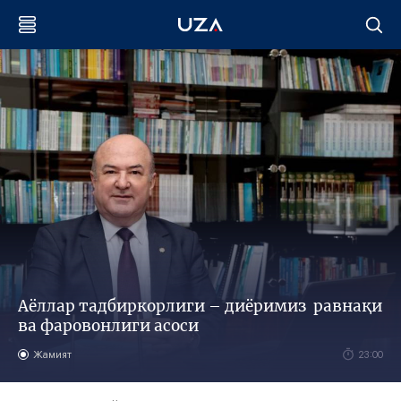
Аёллар тадбиркорлиги – диёримиз равнақи
ва фаровонлиги асоси
Жамият
23:00