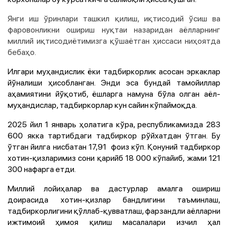
Янги иш ўринлари ташкил қилиш, иқтисодий ўсиш ва
фаровонликни ошириш нуқтаи назаридан аёлларнинг
миллий иқтисодиётимизга қўшаётган ҳиссаси ниҳоятда
бебаҳо.
Илгари муҳандислик ёки тадбиркорлик асосан эркаклар
йўналиши ҳисобланган. Энди эса бундай тамойиллар
аҳамиятини йўқотиб, ёшларга намуна бўла олган аёл-
муҳандислар, тадбиркорлар кун сайин кўпаймоқда.
2025 йил 1 январь ҳолатига кўра, республикамизда 283
600 якка тартибдаги тадбиркор рўйхатдан ўтган. Бу
ўтган йилга нисбатан 17,91 фоиз кўп. Қонуний тадбиркор
хотин-қизларимиз сони қарийб 18 000 кўпайиб, жами 121
300 нафарга етди.
Миллий лойиҳалар ва дастурлар амалга ошириш
доирасида хотин-қизлар бандлигини таъминлаш,
тадбиркорлигини қўллаб-қувватлаш, фарзандли аёлларни
ижтимоий ҳимоя қилиш масалалари изчил ҳал