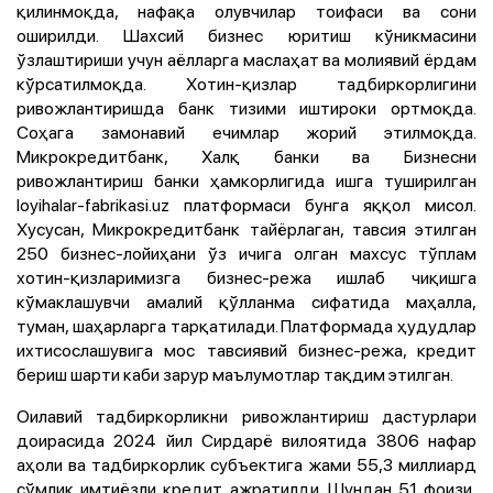
қилинмоқда, нафақа олувчилар тоифаси ва сони
оширилди. Шахсий бизнес юритиш кўникмасини
ўзлаштириши учун аёлларга маслаҳат ва молиявий ёрдам
кўрсатилмоқда. Хотин-қизлар тадбиркорлигини
ривожлантиришда банк тизими иштироки ортмоқда.
Соҳага замонавий ечимлар жорий этилмоқда.
Микрокредитбанк, Халқ банки ва Бизнесни
ривожлантириш банки ҳамкорлигида ишга туширилган
loyihalar-fabrikasi.uz платформаси бунга яққол мисол.
Хусусан, Микрокредитбанк тайёрлаган, тавсия этилган
250 бизнес-лойиҳани ўз ичига олган махсус тўплам
хотин-қизларимизга бизнес-режа ишлаб чиқишга
кўмаклашувчи амалий қўлланма сифатида маҳалла,
туман, шаҳарларга тарқатилади. Платформада ҳудудлар
ихтисослашувига мос тавсиявий бизнес-режа, кредит
бериш шарти каби зарур маълумотлар тақдим этилган.
Оилавий тадбиркорликни ривожлантириш дастурлари
доирасида 2024 йил Сирдарё вилоятида 3806 нафар
аҳоли ва тадбиркорлик субъектига жами 55,3 миллиард
сўмлик имтиёзли кредит ажратилди. Шундан 51 фоизи,