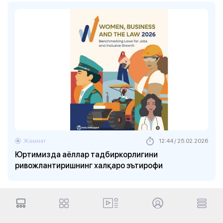
Жамият
12:44 / 25.02.2026
Юртимизда аёллар тадбиркорлигини
ривожлантиришнинг халқаро эътирофи