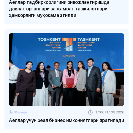
Аёллар тадбиркорлигини ривожлантиришда
давлат органлари ва жамоат ташкилотлари
ҳамкорлиги муҳокама этилди
Жамият
17:06 / 17.06.2026
Аёллар учун реал бизнес имкониятлари яратилади