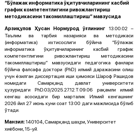
“Бўлажак информатика ўқитувчиларининг касбий
график компетентлигини ривожлантириш
методикасини такомиллаштириш” мавзусида
13.00.02 –
Арзиқулов Ҳусан Нормурод ўғлининг
Таълим ва тарбия назарияси ва методикаси
(информатика) ихтисослиги бўйича “Бўлажак
информатика ўқитувчиларининг касбий график
компетентлигини ривожлантириш методикасини
такомиллаштириш” мавзусидаги педагогика фанлари
бўйича фалсафа доктори (PhD) илмий даражасини олиш
учун ёзилган диссертация иши ҳимояси Шароф Рашидов
номидаги Самарқанд давлат университети
ҳузуридаги PhD.03/2025.27.12.Т.09.06 рақамли илмий
кенгаш асосидаги бир марталик Илмий кенгашнинг
2026 йил 27 июнь куни соат 13:00 даги мажлисида бўлиб
ўтади.
140104, Самарқанд шаҳри, Университет
Манзил:
хиёбони, 15-уй.