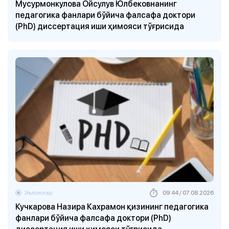
Мусурмонкулова Ойсулув Юлбековнанинг
педагогика фанлари бўйича фалсафа доктори
(PhD) диссертация иши ҳимояси тўғрисида
Эълонлар
09:44 / 07.08.2026
Кучкарова Назира Кахрамон қизининг педагогика
фанлари бўйича фалсафа доктори (PhD)