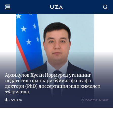
Арзиқулов Ҳусан Нормурод ўғлининг
педагогика фанлари бўйича фалсафа
доктори (PhD) диссертация иши ҳимояси
тўғрисида
Эълонлар
20:56 / 15.06.2026