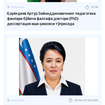
Эълонлар
12:49
Қорёғдиев Aртур Зайниддиновичнинг педагогика
фанлари бўйича фалсафа доктори (PhD)
диссертация иши ҳимояси тўғрисида
Эълонлар
09:54 / 07.08.2026