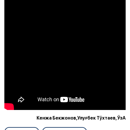
Кенжа Бекжонов,Улуғбек Тўхтаев, ЎзА