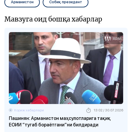
Арманистон
Собиқ президент
Мавзуга оид бошқа хабарлар
Хориж хабарлари
13:02 / 30.07.2026
Пашинян: Арманистон маҳсулотларига тақиқ
ЕОИИ “тугаб бораётгани”ни билдиради