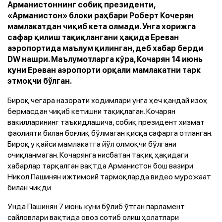
Арманистоннинг собиқ президенти,
«Арманистон» блоки раҳбари Роберт Кочерян
мамлакатдан чиқиб кета олмади. Унга хорижга
сафар қилиш тақиқлангани ҳақида Ереван
аэропортида маълум қилинган, деб хабар берди
DW нашри. Маълумотларга кўра, Кочарян 14 июнь
куни Ереван аэропорти орқали мамлакатни тарк
этмоқчи бўлган.
Бироқ чегара назорати ходимлари унга ҳеч қандай изоҳ
бермасдан чиқиб кетишни тақиқлаган. Кочарян
вакилларининг таъкидлашича, собиқ президент хизмат
фаолияти билан боғлиқ бўлмаган қисқа сафарга отланган.
Бироқ у қайси мамлакатга йўл олмоқчи бўлгани
очиқланмаган. Кочарянга нисбатан тақиқ ҳақидаги
хабарлар тарқалган вақтда Арманистон бош вазири
Никол Пашинян ижтимоий тармоқларда видео мурожаат
билан чиқди.
Унда Пашинян 7 июнь куни бўлиб ўтган парламент
сайловлари вақтида овоз сотиб олиш ҳолатлари