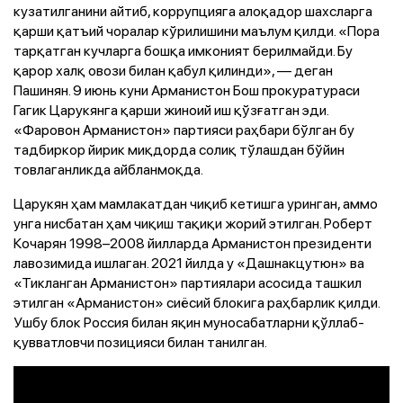
кузатилганини айтиб, коррупцияга алоқадор шахсларга
қарши қатъий чоралар кўрилишини маълум қилди. «Пора
тарқатган кучларга бошқа имконият берилмайди. Бу
қарор халқ овози билан қабул қилинди», — деган
Пашинян. 9 июнь куни Арманистон Бош прокуратураси
Гагик Царукянга қарши жиноий иш қўзғатган эди.
«Фаровон Арманистон» партияси раҳбари бўлган бу
тадбиркор йирик миқдорда солиқ тўлашдан бўйин
товлаганликда айбланмоқда.
Царукян ҳам мамлакатдан чиқиб кетишга уринган, аммо
унга нисбатан ҳам чиқиш тақиқи жорий этилган. Роберт
Кочарян 1998–2008 йилларда Арманистон президенти
лавозимида ишлаган. 2021 йилда у «Дашнакцутюн» ва
«Тикланган Арманистон» партиялари асосида ташкил
этилган «Арманистон» сиёсий блокига раҳбарлик қилди.
Ушбу блок Россия билан яқин муносабатларни қўллаб-
қувватловчи позицияси билан танилган.