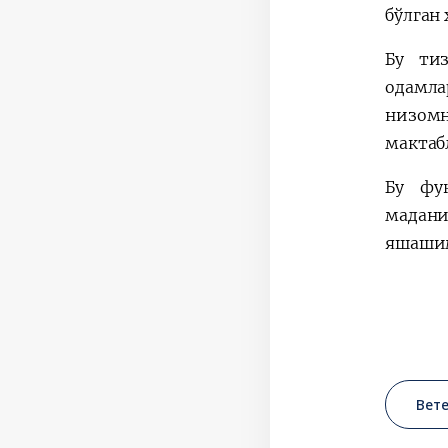
бўлган 
Бу ти
одамла
низом
мактаб
Бу фу
мадани
яшашим
Вет