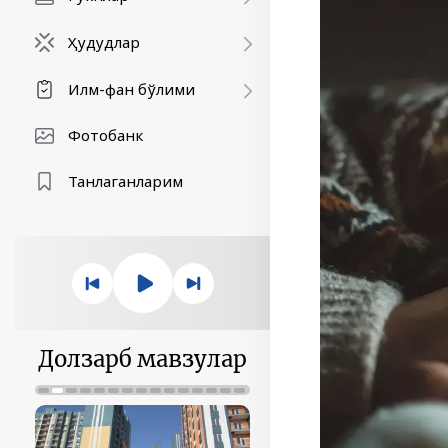
Ҳудудлар
Илм-фан бўлими
Фотобанк
Танлаганларим
Долзарб мавзулар