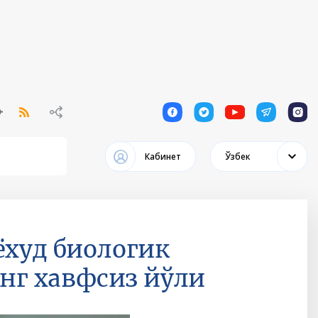
1
1
1
1
1
Кабинет
Ўзбек
ёхуд биологик
г хавфсиз йўли