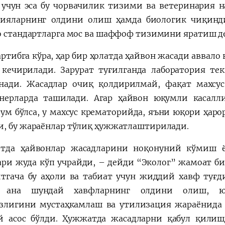
 учун эса бу чорвачилик тизими ва ветеринария 
ияларнинг олдини олиш ҳамда биологик чиқинд
о стандартларга мос ва шаффоф тизимини яратиш д
артибга кўра, ҳар бир ҳолатда ҳайвон жасади аввал
 кечирилади. Зарурат туғилганда лаборатория те
нади. Жасадлар очиқ қолдирилмай, фақат махсус
нерларда ташилади. Агар ҳайвон юқумли касалли
ум бўлса, у махсус крематорийда, яъни юқори ҳаро
, бу жараёнлар тўлиқ ҳужжатлаштирилади.
тда ҳайвонлар жасадларини ноқонуний кўмиш ё
ари жуда кўп учрайди, – дейди “Эколог” жамоат б
тгача бу аҳоли ва табиат учун жиддий хавф туғди
 ана шундай хавфларнинг олдини олиш, юр
злигини мустаҳкамлаш ва утилизация жараёнида
й асос бўлди. Ҳужжатда жасадларни қабул қилиш