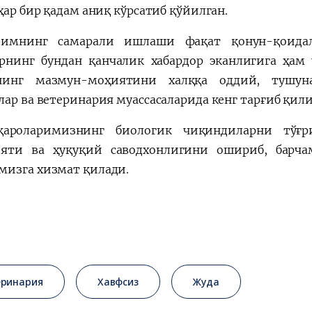
ҳар бир қадам аниқ кўрсатиб қўйилган.
зимнинг самарали ишлаши фақат қонун-қоидал
рнинг бундан қанчалик хабардор эканлигига ҳам 
нинг мазмун-моҳиятини халққа оддий, тушуна
лар ва ветеринария муассасаларида кенг тарғиб қил
қароларимизнинг биологик чиқиндиларни тўғр
яти ва ҳуқуқий саводхонлигини ошириб, барча
изга хизмат қилади.
еринария
Хавфсиз
Жуда