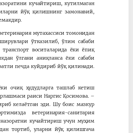
назоратини кучайтириш, кутилмаган
иларни йўқ қилишнинг замонавий,
емакдир.
о ветеринария мутахассиси томонидан
кширувлари ўтказилиб, ўлим сабаби
 транспорт воситаларида ёки ёпиқ
кдан ўлгани аниқланса ёки сабаби
ратли печда куйдириб йўқ қилинади.
ки очиқ ҳудудларга ташлаб кетиш
ирлашмаси раиси Наргис Қосимова. –
риб келаётган эди. Шу боис мазкур
тимизда ветеринария-санитария
 назоратни кучайтириш учун муҳим
дан тортиб, уларни йўқ қилишгача