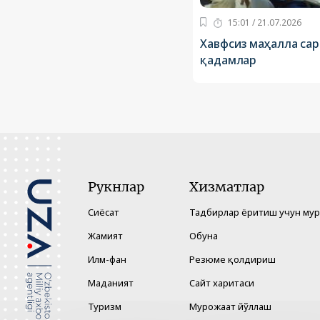
15:01 / 21.07.2026
Хавфсиз маҳалла са
қадамлар
Рукнлар
Хизматлар
Сиёсат
Тадбирлар ёритиш учун му
Жамият
Обуна
Илм-фан
Резюме қолдириш
Маданият
Сайт харитаси
Туризм
Мурожаат йўллаш