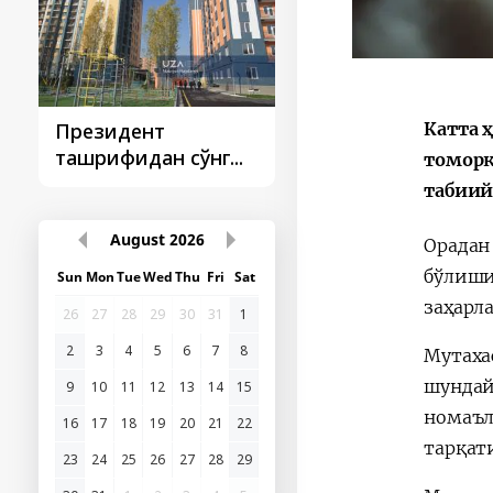
Президент
Президент
Катта 
ташрифидан сўнг...
ташрифлари
томорқ
табиий
August
2026
Орадан
бўлиши
Sun
Mon
Tue
Wed
Thu
Fri
Sat
заҳарла
26
27
28
29
30
31
1
2
3
4
5
6
7
8
Мутаха
шундай
9
10
11
12
13
14
15
номаъл
16
17
18
19
20
21
22
тарқати
23
24
25
26
27
28
29