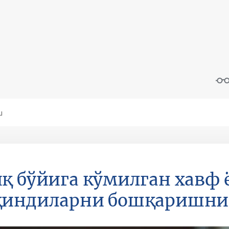
қ бўйига кўмилган хавф 
қиндиларни бошқаришнин