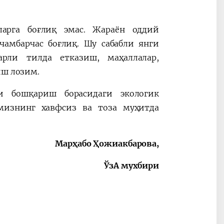
арга боғлиқ эмас. Жараён оддий
чамбарчас боғлиқ. Шу сабабли янги
рли тилда етказиш, маҳаллалар,
иш лозим.
и бошқариш борасидаги экологик
мизнинг хавфсиз ва тоза муҳитда
Марҳабо Ҳожиакбарова,
ЎзА мухбири