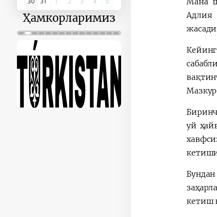
Мана ш
30
31
1
2
3
4
5
Адлия 
Ҳамкорларимиз
жасади
Кейинг
сабабл
вақтин
Мазкур
Биринч
уй ҳай
хавфси
кетиши
Бунда
заҳарл
кетиш к