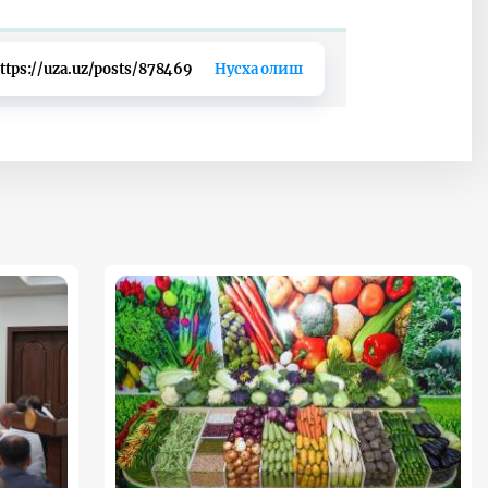
ttps://uza.uz/posts/878469
Нусха олиш