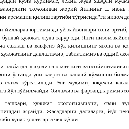
ундай кўзга кўринмас, лекин жуда хавфли муа
вазирлиги томонидан жорий йилнинг 11 июнь к
ни кремация қилиш тартиби тўғрисида”ги низом да
и йилларда юртимизда уй ҳайвонлари сони ортиб,
и бундай ҳужжат жуда зарур эди. Янги низом ҳайв
ча сақлаш ва хавфсиз йўқ қилишнинг ягона ва қо
 ҳужжатнинг давлатимиз, табиатимиз ва оддий аҳол
и навбатда, у аҳоли саломатлиги ва осойишталигин
вони ўлганда уни қаерга ва қандай кўмишни билма
з ечим кўрсатилади. Энг муҳими, юқумли касал
га йўл қўйилмайди. Оиламиз ва фарзандларимиз со
н ташқари, ҳужжат экологиямизни, яъни т
анишдан асрайди. Жасадларни далаларга, йўл чек
аби хунук ҳолатларга чек қўяди.