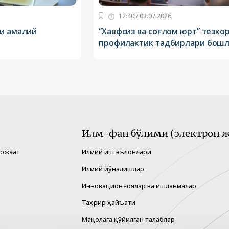
12:40 / 03.07.2026
ри амалий
“Хавфсиз ва соғлом юрт” тезкор
профилактик тадбирлари бош
Илм-фан бўлими (электрон ж
рожаат
Илмий иш эълонлари
Илмий йўналишлар
Инновацион ғоялар ва ишланмалар
Таҳрир ҳайъати
Мақолага қўйилган талаблар