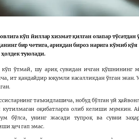
Қарор ва ижро
“Ўзбекистон – 
ҳовлига кўп йиллар хизмат қилган олапар тўсатдан
стратегияси
анинг бир четига, ариқдан бироз нарига кўмиб қўя
 ҳолдек туюлади.
 кўп ўтмай, шу ариқ сувидан ичган қўшнининг м
ча, ит қандайдир юқумли касалликдан ўлган экан. 
ган.
ссисларнинг таъкидлашича, нобуд бўлган уй ҳайвон
 кутилмаган оқибатларга олиб келиши мумкин. А
ум бўлса, унинг жасади тупроқ ва сувни заҳа
ши ҳеч гап эмас.