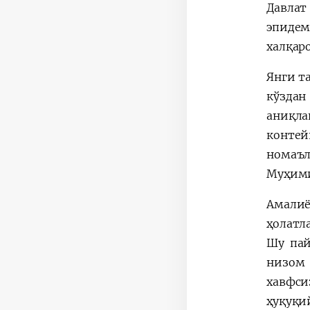
Давлат
эпидем
халқар
Янги т
кўздан
аниқла
контей
номаъл
Муҳими
Амалиё
ҳолатл
Шу пай
низом
хавфси
ҳуқуқи