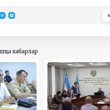
h
ошқа хабарлар