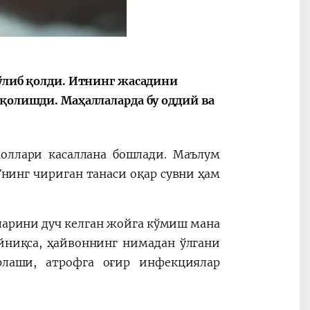
2030”
Президент Шавкат
2026 йил –
 ўлиб қолди. Итнинг жасадини
Мирзиёев
Маҳаллани
 қолишди. Маҳаллаларда бу оддий ва
раислигида
ривожланти
ўтказилган
жамиятни
видеоселектор
юксалтириш
оллари касаллана бошлади. Маълум
йиғилишлари
Унинг чириган танаси оқар сувни ҳам
ларини дуч келган жойга кўмиш мана
йниқса, ҳайвоннинг нимадан ўлгани
рлаши, атрофга оғир инфекциялар