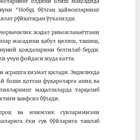
ммоларнинг олдини олиш мақсадида
уни “Нобуд бўлган ҳайвонларнинг
влат рўйхатидан ўтказилди.
 чорвачилик жадал ривожланаётгани
онлар жасадини қабул қилиш, ташиш,
нуний қоидаларини белгилаб берди.
и учун фойдаси жуда катта.
и асрашга хизмат қилади. Эндиликда
й боши қотган фуқароларга аниқ ва
ликларнинг маҳаллаларда тарқалиб
ғлиғи хавфсиз бўлади.
упроқ ва ичимлик сувларимизни
каларига ёки сув бўйларига ташлаб