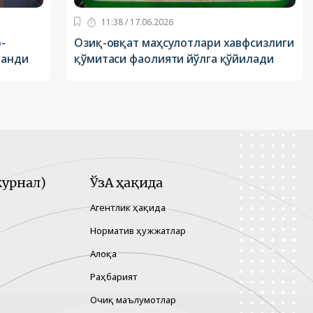
11:38 / 17.06.2026
-
Озиқ-овқат маҳсулотлари хавфсизлиги
ланди
қўмитаси фаолияти йўлга қўйилади
урнал)
ЎзА ҳақида
Агентлик ҳақида
Норматив ҳужжатлар
Алоқа
Раҳбарият
Очиқ маълумотлар