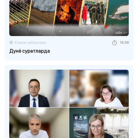
Хориж хабарлари
16:58
Дунё суратларда