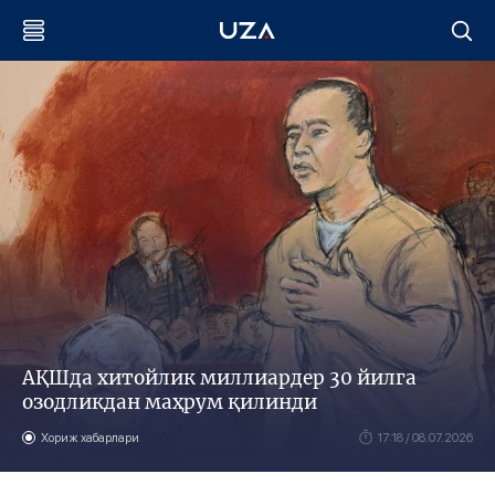
АҚШда хитойлик миллиардер 30 йилга
озодликдан маҳрум қилинди
Хориж хабарлари
17:18 / 08.07.2026