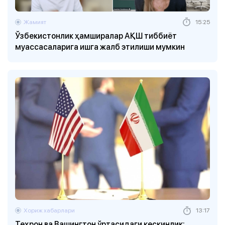
Жамият
15:25
Ўзбекистонлик ҳамширалар АҚШ тиббиёт
муассасаларига ишга жалб этилиши мумкин
Хориж хабарлари
13:17
Теҳрон ва Вашингтон ўртасидаги кескинлик: