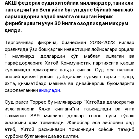
АҚШ федерал суди хитойлик миллиардер, таниқли
танқидчи Гуо Венгуйни бутун дунё бўйлаб минглаб
сармоядорни алдаб амалга оширган йирик
фирибгарлиги учун 30 йилга озодликдан маҳрум
қилди.
Терговчилар фикрича, бизнесмен 2018-2023 йиллар
оралиғида ўзи бошқарган инвестиция лойиҳалари орқали
1 миллиард доллардан кўп маблағ ишлаган ва
тарафдорларига Хитой Коммунистик партиясига қарши
курашишда ҳамкорлик ваъда қилган. Суд эса пулнинг
асосий қисми Гуонинг дабдабали турмуш тарзи – қаср,
яхта, қимматбаҳо машина ва дизайнерлик буюмларига
сарфланганини
аниқлади
.
Суд раиси Торрес бу миллиардер “Хитойда демократия
излаганларни ўлжа қилгани”ни таъкидлади ва унга
тахминан 889 миллион доллар товон пули тўлаш
жазосини ҳам тайинлади. Жавобгар эса айбловни рад
этиб, Хитой расмийлари томонидан сиёсий таъқиб
қурбони бўлганини даъво қилган.