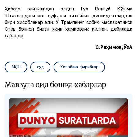
Ҳибсга олинишидан олдин Гуо Венгуй Қўшма
Штатлардаги энг нуфузли хитойлик диссидентлардан
бири ҳисобланар эди. У Трампнинг собиқ маслаҳатчиси
Стив Бэннон билан яқин ҳамкорлик қилган, дейилади
хабарда.
С.Раҳимов, ЎзА
АҚШ
суд
Хитойлик фирибгар
Мавзуга оид бошқа хабарлар