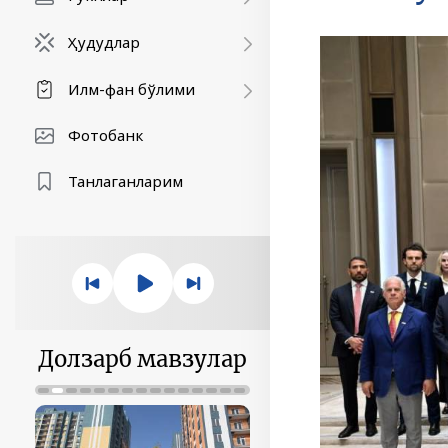
Ҳудудлар
Илм-фан бўлими
Фотобанк
Танлаганларим
Долзарб мавзулар