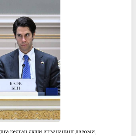
дга келган яхши анъананинг давоми,