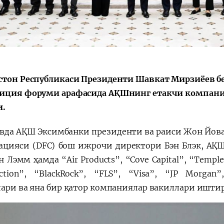
Қарор ва ижро
“Ўзбекистон – 
стратегияси
стон Республикаси Президенти Шавкат Мирзиёев 
иция форуми арафасида АҚШнинг етакчи компания
и.
вда АҚШ Эксимбанки президенти ва раиси Жон Йова
ацияси (DFC) бош ижрочи директори Бэн Блэк, АҚШ
 Лэмм ҳамда “Air Products”, “Cove Capital”, “Templet
uction”, “BlackRock”, “FLS”, “Visa”, “JP Morga
лари ва яна бир қатор компаниялар вакиллари ишти