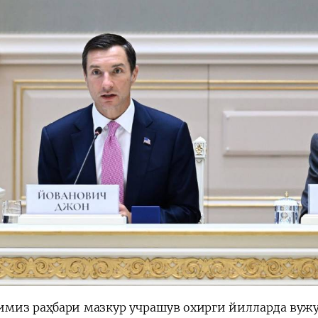
имиз раҳбари мазкур учрашув охирги йилларда вужу