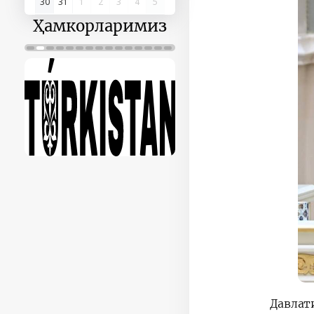
30
31
1
2
3
4
5
Ҳамкорларимиз
Давлат