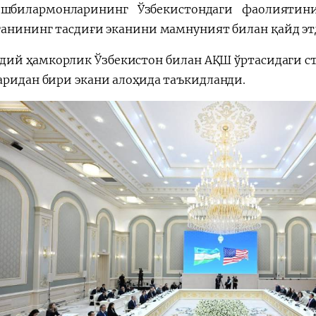
шбилармонларининг Ўзбекистондаги фаолиятин
ганининг тасдиғи эканини мамнуният билан қайд эт
дий ҳамкорлик Ўзбекистон билан АҚШ ўртасидаги с
аридан бири экани алоҳида таъкидланди.