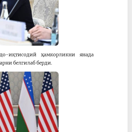
до-иқтисодий ҳамкорликни янада
рни белгилаб берди.