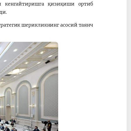
и кенгайтиришга қизиқиши ортиб
ди.
тратегик шерикликнинг асосий таянч