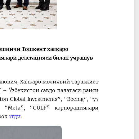
2030”
Президент Шавкат
2026 йил –
Мирзиёев
Маҳаллани
бешинчи Тошкент халқаро
раислигида
ривожланти
лари делегацияси билан учрашув
ўтказилган
жамиятни
видеоселектор
юксалтириш
йиғилишлари
нович, Халқаро молиявий тараққиёт
 – Ўзбекистон савдо палатаси раиси
on Global Investments”, “Boeing”, “77
n”, “Meta”, “GULF” корпорациялари
рок
этди
.