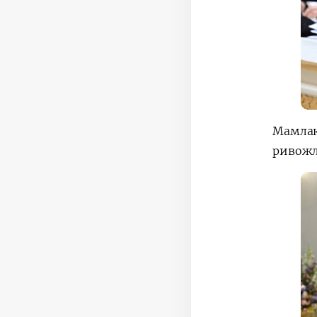
Мамла
ривожл