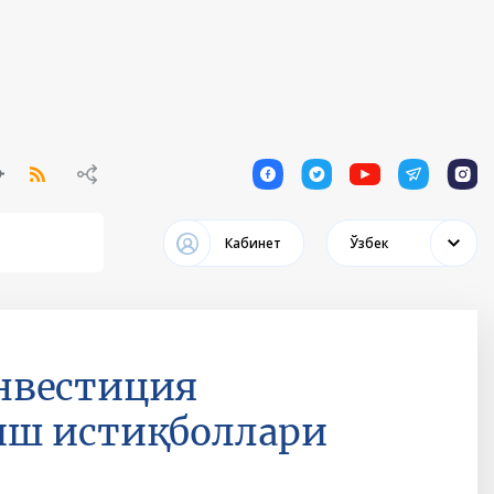
1
1
1
1
1
Кабинет
Ўзбек
нвестиция
иш истиқболлари