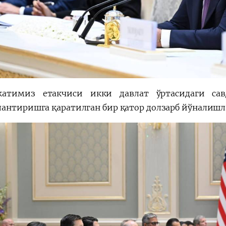
катимиз етакчиси икки давлат ўртасидаги сав
антиришга қаратилган бир қатор долзарб йўналишла