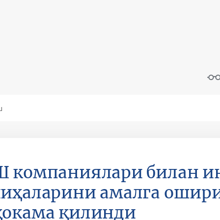
 компаниялари билан и
иҳаларини амалга ошир
ҳокама қилинди