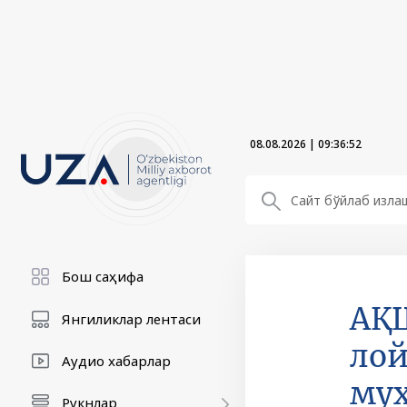
08.08.2026
|
09:36:53
Бош саҳифа
АҚШ
Янгиликлар лентаси
лой
Аудио хабарлар
му
Рукнлар