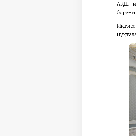
АҚШ и
бораёт
Иқтисо
нуқтал