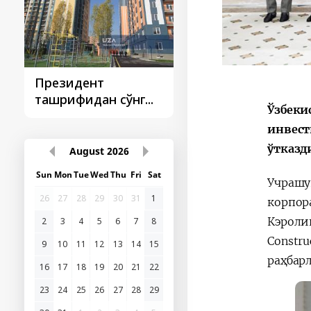
Президент
Президент
ташрифидан сўнг...
ташрифлари
Ўзбеки
инвест
ўтказд
August
2026
Sun
Mon
Tue
Wed
Thu
Fri
Sat
Учрашу
26
27
28
29
30
31
1
корпор
Кэролин
2
3
4
5
6
7
8
Constr
9
10
11
12
13
14
15
раҳбар
16
17
18
19
20
21
22
23
24
25
26
27
28
29