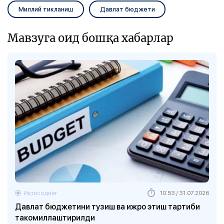
Миллий тикланиш
Давлат бюджети
Мавзуга оид бошқа хабарлар
Иқтисодиёт
10:53 / 31.07.2026
Давлат бюджетини тузиш ва ижро этиш тартиби
такомиллаштирилди