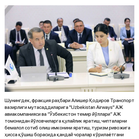
Шунингдек, фракция раҳбари Алишер Қодиров Транспорт
вазирлиги мутасаддиларига "Uzbekistan Аirways" АЖ
авиакомпанияси ва “Ўзбекистон темир йўллари” АЖ
томонидан йўловчиларга қулайлик яратиш, чипталарни
бемалол сотиб олиш имконини яратиш, туризм ривожига
ҳисса қўшиш борасида қандай чоралар кўрилаётгани