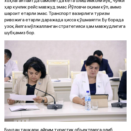
хоҳлаган пайтда самолётда кета олиш имкони йўқ, чунки
ҳар кунлик рейс мавжуд эмас. Йўловчи оқими кўп, аммо
шароит етарли эмас. Транспорт вазирлиги туризм
ривожига етарли даражада ҳисса қўшмаяпти. Бу борада
узоқ йилга мўлжалланган стратегияси ҳам мавжудлигига
шубҳамиз бор.
Бундан ташқари, айрим туристик объектларга олиб