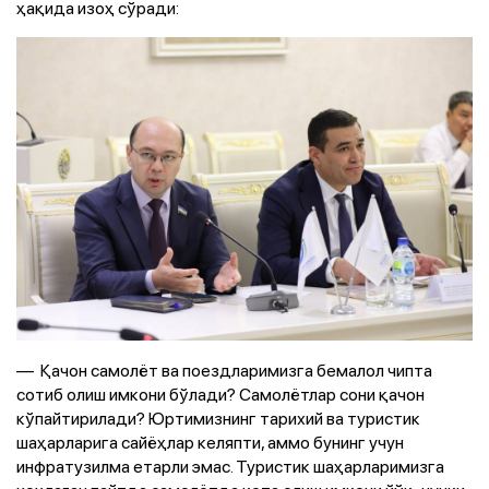
ҳақида изоҳ сўради:
— Қачон самолёт ва поездларимизга бемалол чипта
сотиб олиш имкони бўлади? Самолётлар сони қачон
кўпайтирилади? Юртимизнинг тарихий ва туристик
шаҳарларига сайёҳлар келяпти, аммо бунинг учун
инфратузилма етарли эмас. Туристик шаҳарларимизга