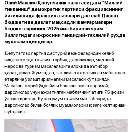
Олий Мажлис Қонунчилик палатасидаги “Миллий
тикланиш” демократик партияси фракциясининг
йиғилишида фракция аъзолари дастлаб Давлат
бюджети ва давлат мақсадли жамғармалари
бюджетларининг 2025 йил биринчи ярим
йиллигидаги ижросини танқидий-таҳлилий руҳда
муҳокама қилдилар.
Депутатлар партия дастурий вазифаларидан келиб
чиққан ҳолда таълим-тарбия, дарсликлар, маданий
мерос ва туризм масалаларига алоҳида эътибор
қаратдилар. Жумладан, таълимга ажратилган маблағлар
етарлича ўзлаштирилмагани масаласи кўтарилди.
Масалан, жорий ўқув йили бошланганига қарамай,
дарсликлар учун ажратилган маблағнинг атиги 75 фоизи
ўзлаштирилган. Бу эса умумтаълим мактабларида
дарсликлар билан боғлиқ муаммоларни юзага келтириши
шубҳасиз.