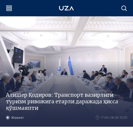
Алишер Қодиров: Транспорт вазирлиги
туризм ривожига етарли даражада ҳисса
қўшмаяпти
Жамият
17:04 / 08.09.2025