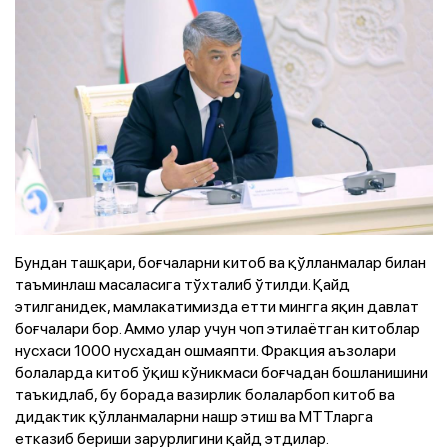
Бундан ташқари, боғчаларни китоб ва қўлланмалар билан
таъминлаш масаласига тўхталиб ўтилди. Қайд
этилганидек, мамлакатимизда етти мингга яқин давлат
боғчалари бор. Аммо улар учун чоп этилаётган китоблар
нусхаси 1000 нусхадан ошмаяпти. Фракция аъзолари
болаларда китоб ўқиш кўникмаси боғчадан бошланишини
таъкидлаб, бу борада вазирлик болаларбоп китоб ва
дидактик қўлланмаларни нашр этиш ва МТТларга
етказиб бериши зарурлигини қайд этдилар.