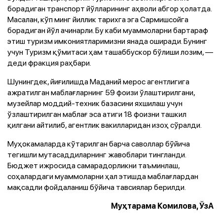
борадиган транспорт йўлларининг аҳволи абгор ҳолатда.
Масалан, кўп минг йиллик тарихга эга Сармишсойга
борадиган йўл ачинарли. Бу каби муаммоларни бартараф
этиш туризм имкониятларимизни янада оширади. Бунинг
учун Туризм қўмитаси ҳам ташаббускор бўлиши лозим, —
деди фракция раҳбари.
Шунингдек, йиғилишда Маданий мерос агентлигига
ажратилган маблағларнинг 59 фоизи ўлаштирилгани,
музейлар моддий-техник базасини яхшилаш учун
ўзлаштирилган маблағ эса атиги 18 фоизни ташкил
қилгани айтилиб, агентлик вакилларидан изоҳ сўралди.
Муҳокамаларда кўтарилган барча саволлар бўйича
тегишли мутасаддиларнинг жавоблари тингланди.
Бюджет ижросида самарадорликни таъминлаш,
соҳалардаги муаммоларни ҳал этишда маблағлардан
мақсадли фойдаланиш бўйича тавсиялар берилди.
Муҳтарама Комилова, ЎзА