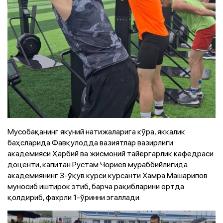
Мусобақанинг якуний натижаларига кўра, яккалик
баҳсларида Фавқулодда вазиятлар вазирлиги
академияси Ҳарбий ва жисмоний тайёргарлик кафедраси
доценти, капитан Рустам Чориев мураббийлигида
академиянинг 3-ўқув курси курсанти Хамра Машарипов
муносиб иштирок этиб, барча рақибларини ортда
қолдириб, фахрли 1-ўринни эгаллади.