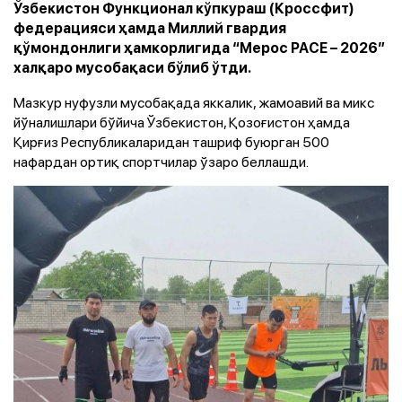
Ўзбекистон Функционал кўпкураш (Кроссфит)
федерацияси ҳамда Миллий гвардия
қўмондонлиги ҳамкорлигида “Мерос РАCЕ – 2026”
халқаро мусобақаси бўлиб ўтди.
Мазкур нуфузли мусобақада яккалик, жамоавий ва микс
йўналишлари бўйича Ўзбекистон, Қозоғистон ҳамда
Қирғиз Республикаларидан ташриф буюрган 500
нафардан ортиқ спортчилар ўзаро беллашди.