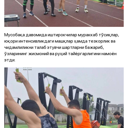
Мусобақа давомида иштирокчилар мураккаб тўсиқлар,
юқори интенсивликдаги машқлар ҳамда тезкорлик ва
чидамлиликни талаб этувчи шартларни бажариб,
ўзларининг жисмоний ва руҳий тайёргарлигини намоён
этди.