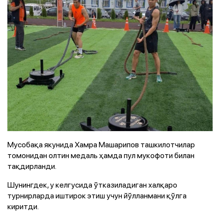
Мусобақа якунида Хамра Машарипов ташкилотчилар
томонидан олтин медаль ҳамда пул мукофоти билан
тақдирланди.
Шунингдек, у келгусида ўтказиладиган халқаро
турнирларда иштирок этиш учун йўлланмани қўлга
киритди.