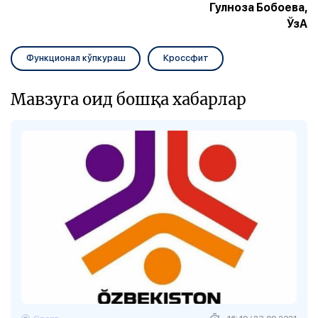
Гулноза Бобоева,
ЎзА
Функционал кўпкураш
Кроссфит
Мавзуга оид бошқа хабарлар