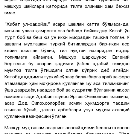
машҳур шайхлари қаторида тилга олиниши ҳам бежиз
эмас.
“Ҳибат ул-ҳақойиқ” асари шаклан катта бўлмаса-да,
маънан улкан қамровга эга бебаҳо бойликдир. Китоб ўн
тўрт боб ва беш юз ўн икки мисрадан ташкил топган. У
аввалги муҳташам туркий битиклардан бир-икки аср
кейин ёзилган бўлиб, тил нуқтаи назаридан нодир
топилмага айланган. Машҳур шарқшунос Евгений
Бертельс бу асарни қадимги ўзбек адабий тилидан
мумтоз тилга ўтишдаги олтин кўприк деб атайди.
Китобда қадимги туркий сўзлар билан бирга араб ва форс
атамалари ҳам моҳирона қўлланган. Бу эса тилимизнинг
ўша даврдаёқ нақадар бой ва қудратли бўлганини яққол
намоён этади. Адабиётшунос Эргаш Очиловнинг ёзишича,
асар Дод Сипоҳсолорбек исмли ҳукмдорга тақдим
этилган бўлиб, давлат арбоблари учун муҳим ахлоқий
қўлланма вазифасини ўтаган.
Мазкур муҳташам асарнинг асосий қисми бевосита инсон
руҳияти ва жамият тартиботига бағишланади. Тўрт