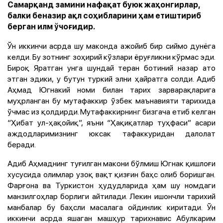
Самарқанд замини нафақат буюк жаҳонгирлар,
балки беназир ақл соҳибларини ҳам етиштириб
берган илм ўчоғидир.
Ўн иккинчи асрда шу маконда ажойиб бир сиймо дунёга
келди. Бу зотнинг зоҳирий кўзлари ёруғликни кўрмас эди.
Бироқ Яратган унга шундай теран ботиний назар ато
этган эдики, у бутун туркий элни ҳайратга солди. Адиб
Аҳмад Югнакий номи билан тарих зарварақларига
муҳрланган бу мутафаккир ўзбек маънавияти тарихида
ўчмас из қолдирди. Мутафаккирнинг бизгача етиб келган
“Ҳибат ул-ҳақойиқ”, яъни “Ҳақиқатлар туҳфаси” асари
аждодларимизнинг юксак тафаккуридан далолат
беради.
Адиб Аҳмаднинг туғилган макони бўлмиш Югнак қишлоғи
хусусида олимлар узоқ вақт қизғин баҳс олиб боришган.
Фарғона ва Туркистон ҳудудларида ҳам шу номдаги
манзилгоҳлар борлиги айтилади. Лекин ишончли тарихий
манбалар бу баҳсли масалага ойдинлик киритади. Ўн
иккинчи асрда яшаган машҳур тарихнавис Абулкарим