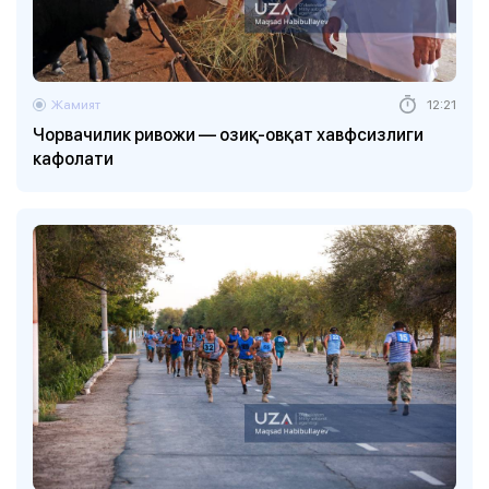
Жамият
12:21
Чорвачилик ривожи — озиқ-овқат хавфсизлиги
кафолати