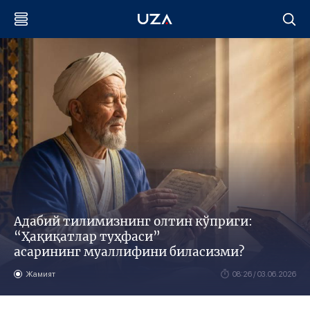
Адабий тилимизнинг олтин кўприги:
“Ҳақиқатлар туҳфаси”
асарининг муаллифини биласизми?
Жамият
08:26 / 03.06.2026