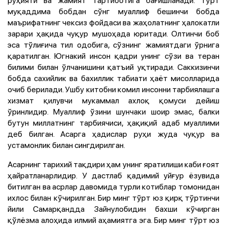
муқаддима бобдан сўнг муаллиф бешинчи бобда
маърифатнинг чексиз фойдаси ва жаҳолатнинг ҳалокатли
зарари ҳақида чуқур мушоҳада юритади. Олтинчи боб
эса тўлиғича тил одобига, сўзнинг жамиятдаги ўрнига
қаратилган. Югнакий инсон қадри унинг сўзи ва теран
билими билан ўлчанишини қатъий уқтиради. Саккизинчи
бобда сахийлик ва бахиллик табиати ҳаёт мисолларида
очиб берилади. Ушбу китобни комил инсонни тарбиялашга
хизмат қилувчи мукаммал ахлоқ қомуси дейиш
ўринлидир. Муаллиф ўзини шунчаки шоир эмас, балки
бутун миллатнинг тарбиячиси, ҳақиқий адаб муаллими
деб билган. Асарга ҳадислар руҳи жуда чуқур ва
устамонлик билан сингдирилган.
Асарнинг тарихий тақдири ҳам унинг яратилиши каби ғоят
ҳайратланарлидир. У дастлаб қадимий уйғур ёзувида
битилган ва асрлар давомида турли котиблар томонидан
ихлос билан кўчирилган. Бир минг тўрт юз қирқ тўртинчи
йили Самарқандда Зайнулобидин бахши кўчирган
қўлёзма алоҳида илмий аҳамиятга эга. Бир минг тўрт юз