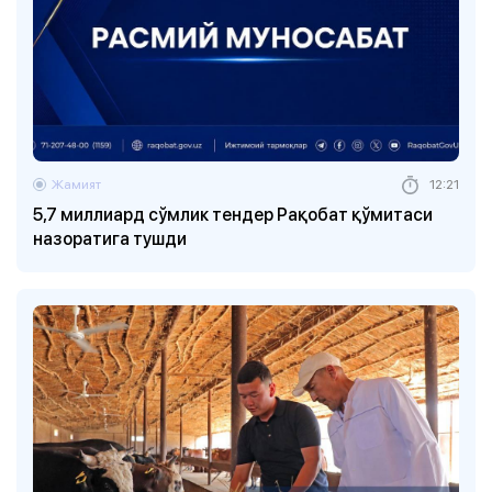
Жамият
12:21
5,7 миллиард сўмлик тендер Рақобат қўмитаси
назоратига тушди