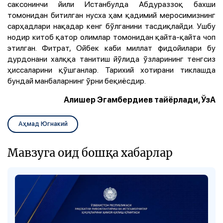
саксонинчи йили Истанбулда Абдураззоқ бахши
томонидан битилган нусха ҳам қадимий меросимизнинг
сарҳадлари нақадар кенг бўлганини тасдиқлайди. Ушбу
нодир китоб қатор олимлар томонидан қайта-қайта чоп
этилган. Фитрат, Ойбек каби миллат фидойилари бу
дурдонани халққа танитиш йўлида ўзларининг тенгсиз
ҳиссаларини қўшганлар. Тарихий хотирани тиклашда
бундай манбаларнинг ўрни беқиёсдир.
Алишер Эгамбердиев тайёрлади, ЎзА
Аҳмад Югнакий
Мавзуга оид бошқа хабарлар