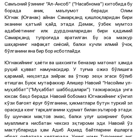
Самъоний ўзининг “Ал-Ансоб” (“Насабнома”) китобида бу
борада аниқ маълумот беради. Олим
Югнак (Юғанак) айнан Самарқанд қишлоқларидан бири
эканини қатъий қайд этади. Демак, ўзбек мумтоз
адабиётининг илк дурдоналаридан бири қадимий
Самарқанд тупроғида яратилган. Бу эса мазкур
шаҳарнинг нафақат сиёсий, балки кучли илмий ўчоқ
бўлганини яна бир бор исботлайди.
Югнакийнинг ҳаёти ва шахсияти беназир матонат ҳамда
руҳий қувват намунасидир. У туғма ожиз бўлишига
қарамай, ниҳоятда зийрак ва ўткир зеҳн эгаси бўлиб
етишган. Буюк мутафаккир Алишер Навоий “Насойим ул-
муҳаббат”(“Муҳаббат шаббодалари”) тазкирасида унга
юксак баҳо беради. Навоий бобомиз Югнакийнинг кўнгил
кўзи бағоят ёруғ бўлганини, ҳикматлари бутун туркий эл
орасида кенг тарқалганини ҳурмат билан эътироф этади.
Бу шунчаки мақтов эмас, балки улуғ шоирнинг буюк
муаллимга нисбатан чексиз эҳтироми эди. Навоий ўз
мактубларида ҳам Адиб Аҳмад байтларини ёшларга
ибрат сифатида келтиради. Унинг номи Туроннинг энг