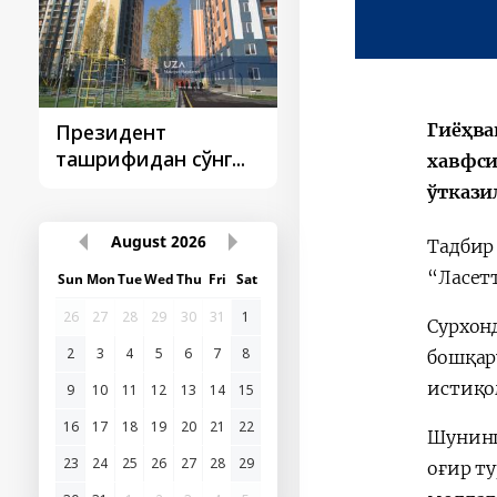
Гиёҳва
Президент
Президент
ташрифидан сўнг...
ташрифлари
хавфси
ўткази
August
2026
Тадбир
“Ласет
Sun
Mon
Tue
Wed
Thu
Fri
Sat
26
27
28
29
30
31
1
Сурхон
2
3
4
5
6
7
8
бошқар
истиқо
9
10
11
12
13
14
15
16
17
18
19
20
21
22
Шунинг
23
24
25
26
27
28
29
оғир т