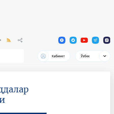
1
1
1
1
1
Кабинет
Ўзбек
ддалар
и