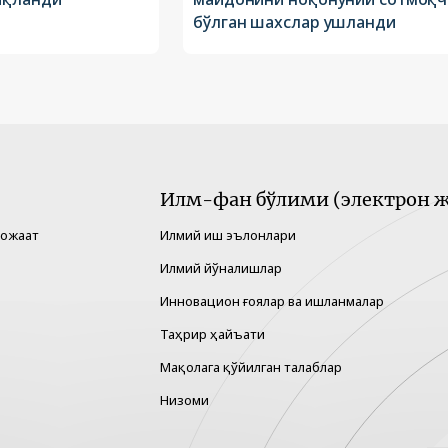
бўлган шахслар ушланди
Илм-фан бўлими (электрон ж
рожаат
Илмий иш эълонлари
Илмий йўналишлар
Инновацион ғоялар ва ишланмалар
Таҳрир ҳайъати
Мақолага қўйилган талаблар
Низоми