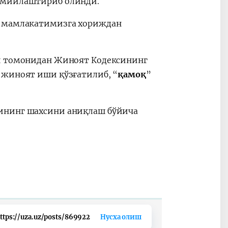
асмийлаштириб олинди.
и мамлакатимизга хориждан
си томонидан Жиноят Кодексининг
 жиноят иши қўзғатилиб, “
қамоқ
”
рининг шахсини аниқлаш бўйича
ttps://uza.uz/posts/869922
Нусха олиш