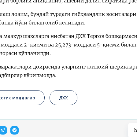
ари борлиги аниқланиб, ашёвий далил сифатида р
лаш лозим, бундай турдаги гиёҳвандлик воситалар
банда йўли билан олиб келинади.
а мазкур шахсларга нисбатан ДХХ Тергов бошқарма
-моддаси 2-қисми ва 25,273-моддаси 5-қисми билан
 чораси қўлланилди.
 ҳаракатлари доирасида уларнинг жиноий шерикла
адбирлар кўрилмоқда.
котик моддалар
ДХХ
h