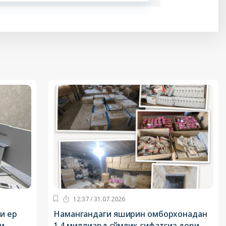
12:37 / 31.07.2026
и ер
Намангандаги яширин омборхонадан
и
1,4 миллиард сўмлик сифатсиз дори