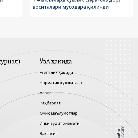
воситалари мусодара қилинди
урнал)
ЎзА ҳақида
Агентлик ҳақида
Норматив ҳужжатлар
Алоқа
Раҳбарият
Очиқ маълумотлар
Ички аудит хизмати
Вакансия