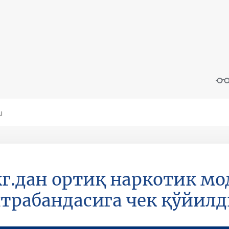
кг.дан ортиқ наркотик мо
трабандасига чек қўйилд