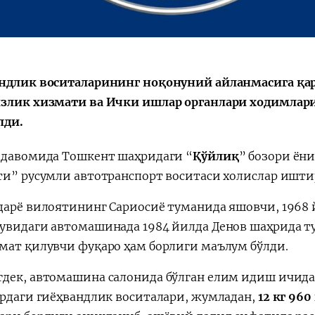
ндлик воситаларининг ноқонуний айланмасига қ
Қарор ва ижро
“Ўзбекистон – 
стратегияси
злик хизмати ва Ички ишлар органлари ходимлари
лди.
 давомида Тошкент шаҳридаги “
Қўйлиқ
” бозори ёни
ти” русумли автотранспорт воситаси холислар ишти
дарё вилоятининг Сариосиё туманида яшовчи, 1968 й
увидаги автомашинада 1984 йилда Денов шаҳрида ту
мат қилувчи фуқаро ҳам борлиги маълум бўлди.
дек, автомашина салонида бўлган елим идиш ичида 3
урдаги гиёҳвандлик воситалари, жумладан,
12 кг 960