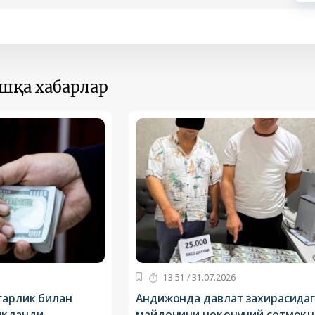
ошқа хабарлар
13:51 / 31.07.2026
гарлик билан
Андижонда давлат захирасидаг
иқланди
майдонини ноқонуний сотмоқч