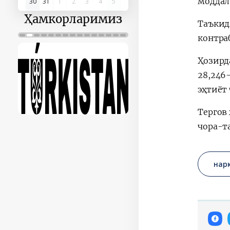
моддал
30
31
1
2
3
4
5
Ҳамкорларимиз
Таъкид
контра
Ҳозирд
28,246
эҳтиёт
Тергов
чора-т
нар