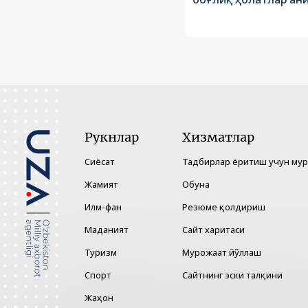
Рукнлар
Хизматлар
Сиёсат
Тадбирлар ёритиш учун му
Жамият
Обуна
Илм-фан
Резюме қолдириш
Маданият
Сайт харитаси
Туризм
Мурожаат йўллаш
Спорт
Сайтнинг эски талқини
Жаҳон