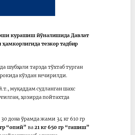
арши курашиш йўналишида Давлат
2030”
Президент Шавкат
2026 йил –
Мирзиёев
Маҳаллани
 ҳамкорлигида тезкор тадбир
раислигида
ривожланти
ўтказилган
жамиятни
видеоселектор
юксалтириш
да шубҳали тарзда тўхтаб турган
йиғилишлари
рокида кўздан кечирилди.
.т., муқаддам судланган шахс
ғилган, ҳозирда пойтахтда
0 дона ўрамда жами 34 кг 610 гр
 гр “опий”
ва
21 кг 650 гр “гашиш”