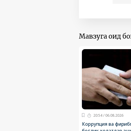
Мавзуга оид б
20:54 / 06.08.2026
Коррупция ва фириб
боғлиқ ҳолатлар ан