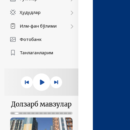
Ҳудудлар
Илм-фан бўлими
Фотобанк
Танлаганларим
Долзарб мавзулар