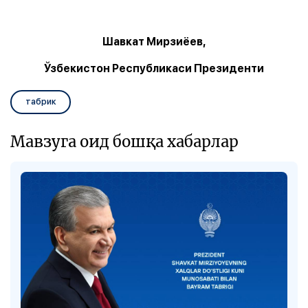
Шавкат Мирзиёев,
Ўзбекистон Республикаси Президенти
табрик
Мавзуга оид бошқа хабарлар