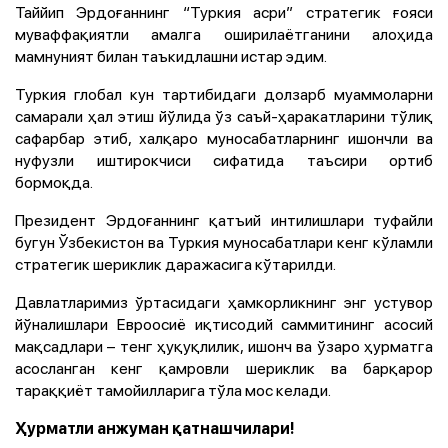
Таййип Эрдоғаннинг “Туркия асри” стратегик ғояси
муваффақиятли амалга оширилаётганини алоҳида
мамнуният билан таъкидлашни истар эдим.
Туркия глобал кун тартибидаги долзарб муаммоларни
самарали ҳал этиш йўлида ўз саъй-ҳаракатларини тўлиқ
сафарбар этиб, халқаро муносабатларнинг ишончли ва
нуфузли иштирокчиси сифатида таъсири ортиб
бормоқда.
Президент Эрдоғаннинг қатъий интилишлари туфайли
бугун Ўзбекистон ва Туркия муносабатлари кенг кўламли
стратегик шериклик даражасига кўтарилди.
Давлатларимиз ўртасидаги ҳамкорликнинг энг устувор
йўналишлари Евроосиё иқтисодий саммитининг асосий
мақсадлари – тенг ҳуқуқлилик, ишонч ва ўзаро ҳурматга
асосланган кенг қамровли шериклик ва барқарор
тараққиёт тамойилларига тўла мос келади.
Ҳурматли анжуман қатнашчилари!