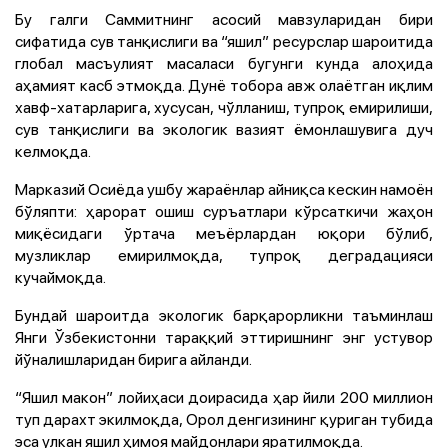
Бу галги Саммитнинг асосий мавзуларидан бири
сифатида сув танқислиги ва “яшил” ресурслар шароитида
глобал масъулият масаласи бугунги кунда алоҳида
аҳамият касб этмоқда. Дунё тобора авж олаётган иқлим
хавф-хатарларига, хусусан, чўлланиш, тупроқ емирилиши,
сув танқислиги ва экологик вазият ёмонлашувига дуч
келмоқда.
Марказий Осиёда ушбу жараёнлар айниқса кескин намоён
бўляпти: ҳарорат ошиш суръатлари кўрсаткичи жаҳон
миқёсидаги ўртача меъёрлардан юқори бўлиб,
музликлар емирилмоқда, тупроқ деградацияси
кучаймоқда.
Бундай шароитда экологик барқарорликни таъминлаш
Янги Ўзбекистонни тараққий эттиришнинг энг устувор
йўналишларидан бирига айланди.
“Яшил макон” лойиҳаси доирасида ҳар йили 200 миллион
туп дарахт экилмоқда, Орол денгизининг қуриган тубида
эса улкан яшил ҳимоя майдонлари яратилмоқда.