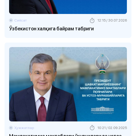
Сиёсат
12:15 / 30.07.2026
Ўзбекистон халқига байрам табриги
Ҳужжатлар
10:21 / 02.09.2025
Мамлакатимиз мактаблари ўқувчилари ва устоз-