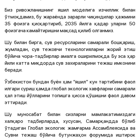
Биз ривожланишнинг яшил моделига изчиллик билан
ўтмоқдамиз, бу жараёнда зарарли чиқиндилар ҳажмини
35 фоизга қисқартириб, 2035 йилга қадар уларни 50
фоизгача камайтиришни мақсад қилиб олганмиз.
Шу билан бирга, сув ресурсларини самарали бошқариш,
жумладан, сув тежовчи технологияларни жорий этиш
бўйича чора-тадбирлар амалга оширилмоқда. Бу эса ҳар
йили катта миқдорда сув захираларини тежаш имконини
беради.
Ўзбекистон бундан буён ҳам “яшил” кун тартибини фаол
илгари суриш ҳамда глобал экологик хавфларни самарали
ҳал этиш йўлларини топишга ҳисса қўшишни фаол давом
эттиради.
Шу муносабат билан сизларни мамлакатимиздаги
халқаро тадбирларда, хусусан, Самарқандда бўлиб
ўтадиган Глобал экологик жамғарма Ассамблеясида ва
Сувни тежаш бўйича бутунжаҳон форумида иштирок