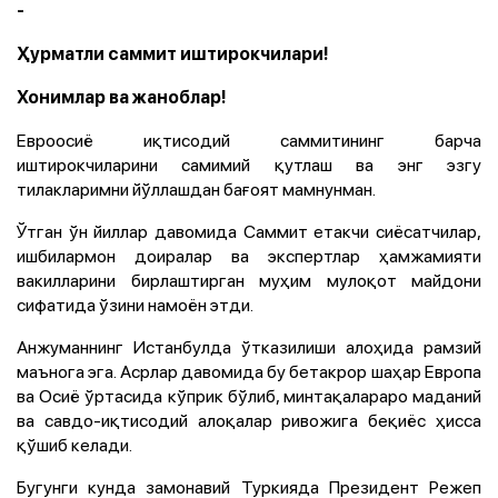
-
Ҳурматли саммит иштирокчилари!
Хонимлар ва жаноблар!
Евроосиё иқтисодий саммитининг барча
иштирокчиларини самимий қутлаш ва энг эзгу
тилакларимни йўллашдан бағоят мамнунман.
Ўтган ўн йиллар давомида Саммит етакчи сиёсатчилар,
ишбилармон доиралар ва экспертлар ҳамжамияти
вакилларини бирлаштирган муҳим мулоқот майдони
сифатида ўзини намоён этди.
Анжуманнинг Истанбулда ўтказилиши алоҳида рамзий
маънога эга. Асрлар давомида бу бетакрор шаҳар Европа
ва Осиё ўртасида кўприк бўлиб, минтақалараро маданий
ва савдо-иқтисодий алоқалар ривожига беқиёс ҳисса
қўшиб келади.
Бугунги кунда замонавий Туркияда Президент Режеп