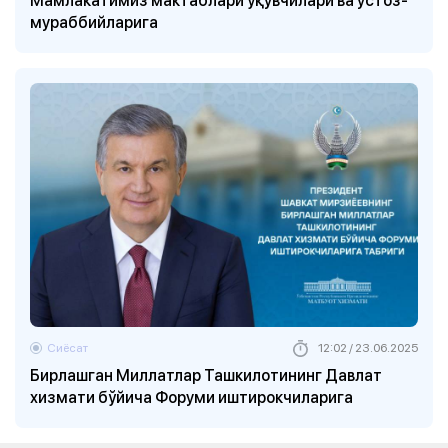
мураббийларига
Сиёсат
12:02 / 23.06.2025
Бирлашган Миллатлар Ташкилотининг Давлат
хизмати бўйича Форуми иштирокчиларига