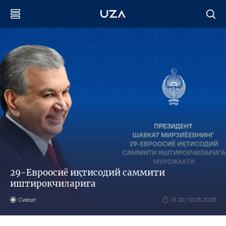
29-Евроосиё иқтисодий саммити
иштирокчиларига
Сиёсат
13:20 / 12.05.2026