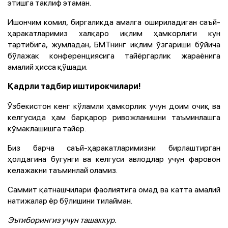
этишга таклиф этаман.
Ишончим комил, биргаликда амалга ошириладиган саъй-
ҳаракатларимиз халқаро иқлим ҳамкорлиги кун
тартибига, жумладан, БМТнинг иқлим ўзгариши бўйича
бўлажак конференциясига тайёргарлик жараёнига
амалий ҳисса қўшади.
Қадрли тадбир иштирокчилари!
Ўзбекистон кенг кўламли ҳамкорлик учун доим очиқ ва
келгусида ҳам барқарор ривожланишни таъминлашга
кўмаклашишга тайёр.
Биз барча саъй-ҳаракатларимизни бирлаштирган
ҳолдагина бугунги ва келгуси авлодлар учун фаровон
келажакни таъминлай оламиз.
Саммит қатнашчилари фаолиятига омад ва катта амалий
натижалар ёр бўлишини тилайман.
Эътиборингиз учун ташаккур.