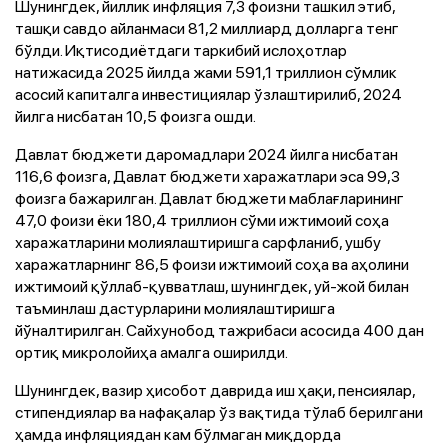
Шунингдек, йиллик инфляция 7,3 фоизни ташкил этиб,
ташқи савдо айланмаси 81,2 миллиард долларга тенг
бўлди. Иқтисодиётдаги таркибий ислоҳотлар
натижасида 2025 йилда жами 591,1 триллион сўмлик
асосий капиталга инвестициялар ўзлаштирилиб, 2024
йилга нисбатан 10,5 фоизга ошди.
Давлат бюджети даромадлари 2024 йилга нисбатан
116,6 фоизга, Давлат бюджети харажатлари эса 99,3
фоизга бажарилган. Давлат бюджети маблағларининг
47,0 фоизи ёки 180,4 триллион сўми ижтимоий соҳа
харажатларини молиялаштиришга сарфланиб, ушбу
харажатларнинг 86,5 фоизи ижтимоий соҳа ва аҳолини
ижтимоий қўллаб-қувватлаш, шунингдек, уй-жой билан
таъминлаш дастурларини молиялаштиришга
йўналтирилган. Сайхунобод тажрибаси асосида 400 дан
ортиқ микролойиҳа амалга оширилди.
Шунингдек, вазир ҳисобот даврида иш ҳақи, пенсиялар,
стипендиялар ва нафақалар ўз вақтида тўлаб берилгани
ҳамда инфляциядан кам бўлмаган миқдорда