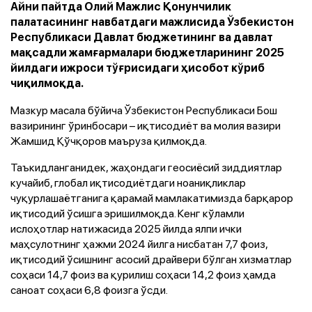
Айни пайтда Олий Мажлис Қонунчилик
палатасининг навбатдаги мажлисида Ўзбекистон
Республикаси Давлат бюджетининг ва давлат
мақсадли жамғармалари бюджетларининг 2025
йилдаги ижроси тўғрисидаги ҳисобот кўриб
чиқилмоқда.
Мазкур масала бўйича Ўзбекистон Республикаси Бош
вазирининг ўринбосари – иқтисодиёт ва молия вазири
Жамшид Қўчқоров маъруза қилмоқда.
Таъкидланганидек, жаҳондаги геосиёсий зиддиятлар
кучайиб, глобал иқтисодиётдаги ноаниқликлар
чуқурлашаётганига қарамай мамлакатимизда барқарор
иқтисодий ўсишга эришилмоқда. Кенг кўламли
ислоҳотлар натижасида 2025 йилда ялпи ички
маҳсулотнинг ҳажми 2024 йилга нисбатан 7,7 фоиз,
иқтисодий ўсишнинг асосий драйвери бўлган хизматлар
соҳаси 14,7 фоиз ва қурилиш соҳаси 14,2 фоиз ҳамда
саноат соҳаси 6,8 фоизга ўсди.