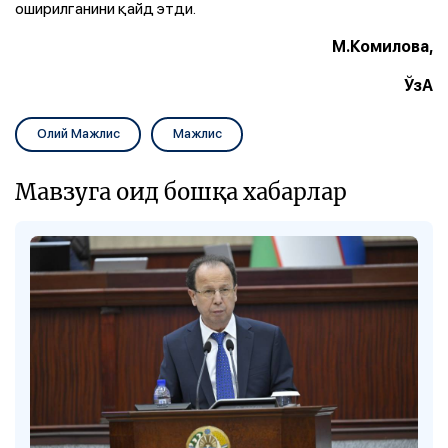
оширилганини қайд этди.
М.Комилова,
ЎзА
Олий Мажлис
Мажлис
Мавзуга оид бошқа хабарлар