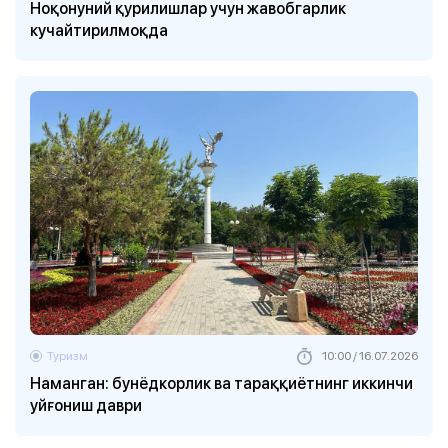
Ноқонуний қурилишлар учун жавобгарлик
кучайтирилмоқда
Туризм
10:00 / 16.07.2026
Наманган: бунёдкорлик ва тараққиётнинг иккинчи
уйғониш даври