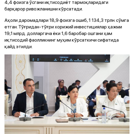
4,4 фоизга ўсгани иқтисодиёт тармоқларидаги
барқарор ривожланишни кўрсатади.
Аҳоли даромадлари 18,9 фоизга ошиб, 1 134,3 трлн. сўмга
етган. Тўғридан-тўғри хорижий инвестициялар ҳажми
19,1 млрд. долларгача ёки 1,6 баробар ошгани ҳам
иқтисодий фаолликнинг муҳим кўрсаткичи сифатида
қайд этилди.