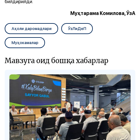
билдирилди.
Муҳтарама Комилова, ЎзА
Аҳоли даромадлари
ЎзЛиДеП
Муҳокамалар
Мавзуга оид бошқа хабарлар