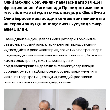
Олий Мажлис Қонунчилик палатасидаги ЎзЛиДеП
фракциясининг йиғилишида Президентимизнинг
2026 йил 29 май куни Остона шаҳрида бўлиб ўтган
Олий Евроосиё иқтисодий кенгаши йиғилишидаги
иштироки ва нутқининг аҳамияти хусусида фикр
алмашилди.
Таъкидланганидек, давлатимиз раҳбари томонидан
савдо-иқтисодий алоқаларни кенгайтириш, рақамли
иқтисодиётни ривожлантириш, логистика ва транспорт
соҳаларида замонавий ечимларни жорий этиш, божхона
ҳамда электрон ҳужжат алмашинувини
соддалаштиришга қаратилган ташаббуслар илгари
сурилди. Бу эса тадбиркорлик субъектлари учун янги
имкониятлар яратиш, ташқи иқтисодий фаолликни
оширишга хизмат қилиши қайд этилди.