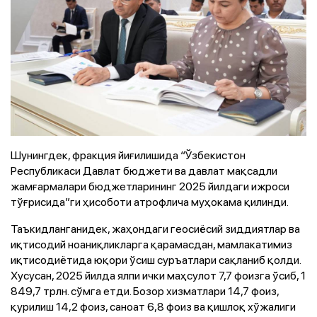
Шунингдек, фракция йиғилишида “Ўзбекистон
Республикаси Давлат бюджети ва давлат мақсадли
жамғармалари бюджетларининг 2025 йилдаги ижроси
тўғрисида”ги ҳисоботи атрофлича муҳокама қилинди.
Таъкидланганидек, жаҳондаги геосиёсий зиддиятлар ва
иқтисодий ноаниқликларга қарамасдан, мамлакатимиз
иқтисодиётида юқори ўсиш суръатлари сақланиб қолди.
Хусусан, 2025 йилда ялпи ички маҳсулот 7,7 фоизга ўсиб, 1
849,7 трлн. сўмга етди. Бозор хизматлари 14,7 фоиз,
қурилиш 14,2 фоиз, саноат 6,8 фоиз ва қишлоқ хўжалиги