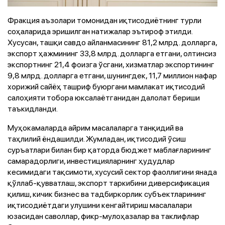
Фракция аъзолари томонидан иқтисодиётнинг турли
соҳаларида эришилган натижалар эътироф этилди.
Хусусан, ташқи савдо айланмасининг 81,2 млрд. долларга,
экспорт ҳажмининг 33,8 млрд. долларга етгани, олтинсиз
экспортнинг 21,4 фоизга ўсгани, хизматлар экспортининг
9,8 млрд. долларга етгани, шунингдек, 11,7 миллион нафар
хорижий сайёҳ ташриф буюргани мамлакат иқтисодий
салоҳияти тобора юксалаётганидан далолат бериши
таъкидланди.
Муҳокамаларда айрим масалаларга танқидий ва
таҳлилий ёндашилди. Жумладан, иқтисодий ўсиш
суръатлари билан бир қаторда бюджет маблағларининг
самарадорлиги, инвестицияларнинг ҳудудлар
кесимидаги тақсимоти, хусусий сектор фаоллигини янада
қўллаб-қувватлаш, экспорт таркибини диверсификация
қилиш, кичик бизнес ва тадбиркорлик субъектларининг
иқтисодиётдаги улушини кенгайтириш масалалари
юзасидан саволлар, фикр-мулоҳазалар ва таклифлар